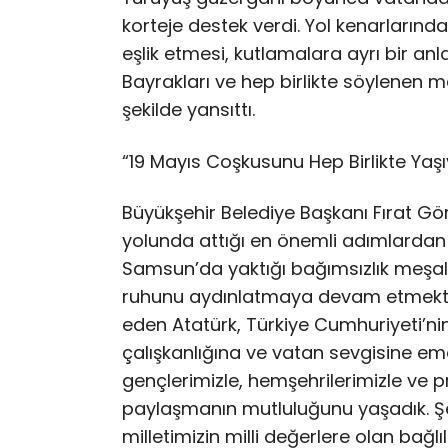
korteje destek verdi. Yol kenarlarınd
eşlik etmesi, kutlamalara ayrı bir anla
Bayrakları ve hep birlikte söylenen ma
şekilde yansıttı.
“19 Mayıs Coşkusunu Hep Birlikte Yaş
Büyükşehir Belediye Başkanı Fırat Görg
yolunda attığı en önemli adımlardan 
Samsun’da yaktığı bağımsızlık meşales
ruhunu aydınlatmaya devam etmekte
eden Atatürk, Türkiye Cumhuriyeti’ni
çalışkanlığına ve vatan sevgisine 
gençlerimizle, hemşehrilerimizle ve pr
paylaşmanın mutluluğunu yaşadık. Şeh
milletimizin milli değerlere olan bağlı