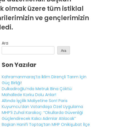
 olmak üzere tüm istiklal
lerimizin ve gençlerimizin
edi.
Ara
Ara
Son Yazılar
Kahramanmaraş’ta İklim Dirençli Tarım İçin
Güç Birliği!
Dulkadiroğlu’nda Metruk Bina Çöktü:
Mahallede Korku Dolu Anlar!
WhatsApp
Altında İşçilik Maliyetine Son! Paris
İhbar Hattı
Kuyumcu’dan Vatandaşa Özel Uygulama
MHP’li Zuhal Karakoç: “Okullarda Güvenliği
Güçlendirecek Kalıcı Adımlar Atılacak”
Başkan Hanifi Toptaş’tan MHP Onikişubat İlçe