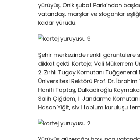
yürüyüş, Onikişubat Parkı’ndan başlad
vatandaş, marşlar ve sloganlar eşliği
kadar yürüdü.
Şehir merkezinde renkli görüntülere 
dikkat çekti. Korteje; Vali Mükerrem Ü
2. Zırhlı Tugay Komutanı Tuğgener
Üniversitesi Rektörü Prof. Dr. İbrah
Hanifi Toptaş, Dulkadiroğlu Kaymak
Salih Çiğdem, İl Jandarma Komutanı
Hasan Yiğit, sivil toplum kuruluşu tems
Yürüyüş güzergâhı boyunca vatandaşl