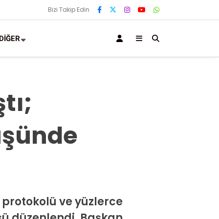
Bizi Takip Edin
DİĞER
tı;
üşünde
 protokolü ve yüzlerce
üşü düzenlendi. Başkan