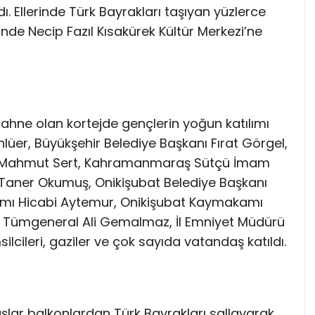
ı. Ellerinde Türk Bayrakları taşıyan yüzlerce
nde Necip Fazıl Kısakürek Kültür Merkezi’ne
sahne olan kortejde gençlerin yoğun katılımı
nlüer, Büyükşehir Belediye Başkanı Fırat Görgel,
al Mahmut Sert, Kahramanmaraş Sütçü İmam
im Taner Okumuş, Onikişubat Belediye Başkanı
amı Hicabi Aytemur, Onikişubat Kaymakamı
 Tümgeneral Ali Gemalmaz, İl Emniyet Müdürü
ilcileri, gaziler ve çok sayıda vatandaş katıldı.
ar balkonlardan Türk Bayrakları sallayarak