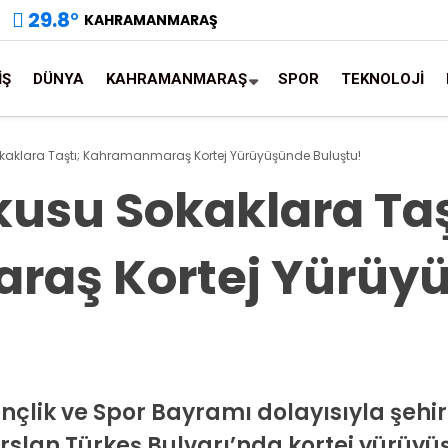
29.8
°
KAHRAMANMARAŞ
İŞ
DÜNYA
KAHRAMANMARAŞ
SPOR
TEKNOLOJİ
kaklara Taştı; Kahramanmaraş Kortej Yürüyüşünde Buluştu!
kusu Sokaklara Taş
aş Kortej Yürüy
nçlik ve Spor Bayramı dolayısıyla şehir
rslan Türkeş Bulvarı’nda kortej yürüy