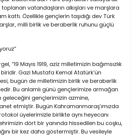
a toplanan vatandaşların alkışları ve marşlara
m kattı. Özellikle gençlerin taşıdığı dev Türk
rşlar, milli birlik ve beraberlik ruhunu güçlü
ıyoruz”
el, “19 Mayıs 1919, aziz milletimizin bağımsızlık
biridir. Gazi Mustafa Kemal Atatürk’ün
i, bugün de milletimizin birlik ve beraberlik
dir. Bu anlamlı günü gençlerimize armağan
n geleceğini gençlerimizin azmine,
emanet etmiştir. Bugün Kahramanmaraş’ımızda
otokol üyelerimizle birlikte aynı heyecanı
rimizin dört bir yanında hissedilen bu coşku,
lığını bir kez daha göstermiştir. Bu vesileyle