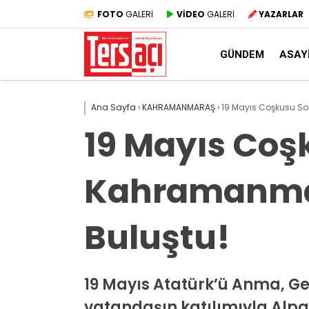
FOTO
GALERİ
VİDEO
GALERİ
YAZARLAR
GÜNDEM
ASAY
Ana Sayfa
›
KAHRAMANMARAŞ
›
19 Mayıs Coşkusu So
19 Mayıs Coş
Kahramanmar
Buluştu!
19 Mayıs Atatürk’ü Anma, Ge
vatandaşın katılımıyla Alpa