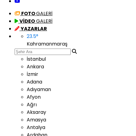
FOTO
GALERİ
VİDEO
GALERİ
YAZARLAR
23.5
°
Kahramanmaraş
İstanbul
Ankara
İzmir
Adana
Adıyaman
Afyon
Ağrı
Aksaray
Amasya
Antalya
Ardahan