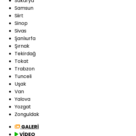
Sakarya
Samsun
Siirt
Sinop
Sivas
Şanlıurfa
Şırnak
Tekirdağ
Tokat
Trabzon
Tunceli
Uşak
Van
Yalova
Yozgat
Zonguldak
GALERİ
VİDEO