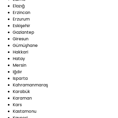
Elazığ
Erzincan
Erzurum
Eskişehir
Gaziantep
Giresun
Gümüşhane
Hakkari
Hatay
Mersin
Iğdır
Isparta
Kahramanmaraş
Karabük
Karaman
Kars
Kastamonu
Kayseri