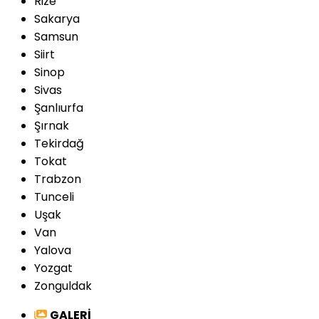
Rize
Sakarya
Samsun
Siirt
Sinop
Sivas
Şanlıurfa
Şırnak
Tekirdağ
Tokat
Trabzon
Tunceli
Uşak
Van
Yalova
Yozgat
Zonguldak
GALERİ