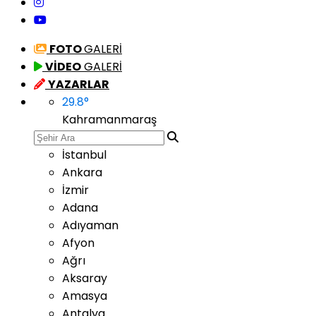
FOTO
GALERİ
VİDEO
GALERİ
YAZARLAR
29.8
°
Kahramanmaraş
İstanbul
Ankara
İzmir
Adana
Adıyaman
Afyon
Ağrı
Aksaray
Amasya
Antalya