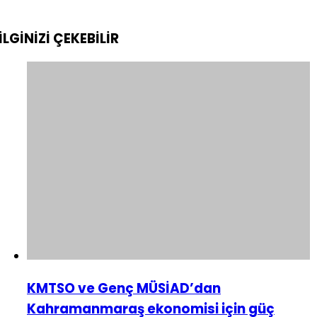
İLGİNİZİ
ÇEKEBİLİR
KMTSO ve Genç MÜSİAD’dan
Kahramanmaraş ekonomisi için güç