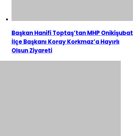
Başkan Hanifi Toptaş’tan MHP Onikişubat
İlçe Başkanı Koray Korkmaz’a Hayırlı
Olsun Ziyareti