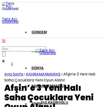
Ters Açı
Gazetesi
GÜNDEM
ASAYİŞ
DÜNYA
Ana Sayfa
›
KAHRAMANMARAŞ
›
Afşin’e 3 Yeni Halı
Saha Çocuklara Yeni Oyun Alanı!
Afşin’e 3 Yeni Halı
KAHRAMANMARAŞ
Saha Çocuklara Yeni
DULKADİROĞLU
SPOR