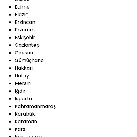
Edirne
Elazığ
Erzincan
Erzurum
Eskişehir
Gaziantep
Giresun
Gümüşhane
Hakkari
Hatay
Mersin
Iğdır
Isparta
Kahramanmaraş
Karabük
Karaman
Kars
Kastamonu