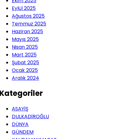
Ekim 2025
Eylül 2025
Ağustos 2025
Temmuz 2025
Haziran 2025
Mayıs 2025
Nisan 2025
Mart 2025
Şubat 2025
Ocak 2025
Aralık 2024
Kategoriler
ASAYİŞ
DULKADİROĞLU
DÜNYA
GÜNDEM