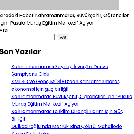
Sıradaki Haber
Kahramanmaraş Büyükşehir, Öğrenciler
İçin “Pusula Maraş Eğitim Merkezi” Açıyor!
Ara
Ara
Son Yazılar
Kahramanmaraşlı Zeynep İsveç’te Dünya
Şampiyonu Oldu
KMTSO ve Genç MÜSİAD’dan Kahramanmaraş
ekonomisi için güç birliği!
Kahramanmaraş Büyükşehir, Öğrenciler İçin “Pusula
Maraş Eğitim Merkezi” Açıyor!
Kahramanmaraş’ta İklim Dirençli Tarım İçin Güç
Birliği!
Dulkadiroğlu’nda Metruk Bina Çöktü: Mahallede
Korku Dolu Anlar!