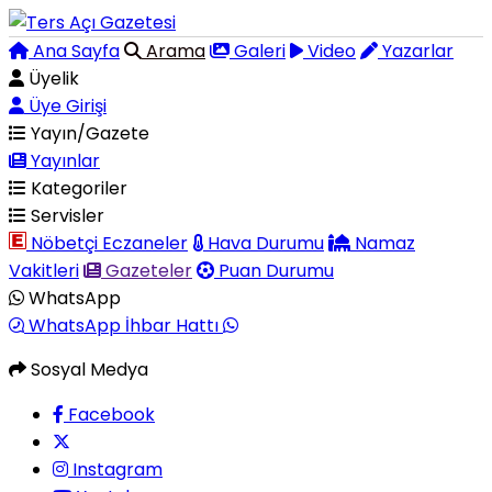
Ana Sayfa
Arama
Galeri
Video
Yazarlar
Üyelik
Üye Girişi
Yayın/Gazete
Yayınlar
Kategoriler
Servisler
Nöbetçi Eczaneler
Hava Durumu
Namaz
Vakitleri
Gazeteler
Puan Durumu
WhatsApp
WhatsApp İhbar Hattı
Sosyal Medya
Facebook
Instagram