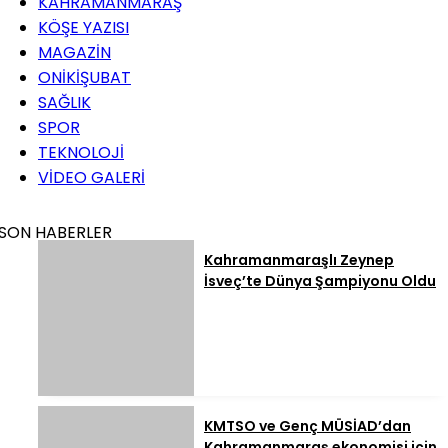
KAHRAMANMARAŞ
KÖŞE YAZISI
MAGAZİN
ONİKİŞUBAT
SAĞLIK
SPOR
TEKNOLOJİ
VİDEO GALERİ
SON HABERLER
Kahramanmaraşlı Zeynep
İsveç’te Dünya Şampiyonu Oldu
KMTSO ve Genç MÜSİAD’dan
Kahramanmaraş ekonomisi için