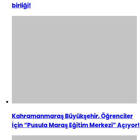
birliği!
Kahramanmaraş Büyükşehir, Öğrenciler
İçin “Pusula Maraş Eğitim Merkezi” Açıyor!