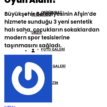
Oyun Alanı!
Büyükşehir Belediyesinin Afşin’de
ONİKİŞUBAT
TEKNOLOJİ
hizmete sunduğu 3 yeni sentetik
halı saha, çocukların sokaklardan
DİĞER
modern spor tesislerine
taşınmasını sağladı.
FOTO GALERİ
VİDEO GALERİ
MAGAZİN