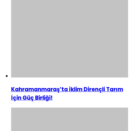
Kahramanmaraş’ta İklim Dirençli Tarım
İçin Güç Birliği!