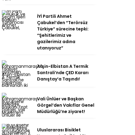
İYİ Partili Ahmet
Çabukel’den “Terörsüz
Türkiye” sürecine tepki:
“Şehitlerimiz ve
gazilerimiz adına
utanıyoruz”
Afşin-Elbistan A Termik
Santrali’nde ÇED Kararı
Danıştay’a Taşındı!
Vali Ünlüer ve Başkan
Görgel’den Vakıflar Genel
Müdürlüğü’ne ziyaret!
Uluslararası Bisiklet