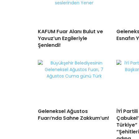
KAFUM Fuar Alanı Bulut ve
Geleneks
Yavuz’un Ezgileriyle
Esnafın 
Şenlendi!
Geleneksel Ağustos
İYİ Parti
Fuarı’nda Sahne Zakkum’un!
Çabukel’
Türkiye” 
“Şehitler
adına