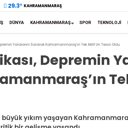
29.3
°
KAHRAMANMARAŞ
İŞ
DÜNYA
KAHRAMANMARAŞ
SPOR
TEKNOLOJİ
Depremin Yaralarını Sararak Kahramanmaraş’ın Tek Aktif Un Tesisi Oldu
ikası, Depremin Ya
amanmaraş’ın Tek
e büyük yıkım yaşayan Kahramanmaraş’
itik bir gelişme yaşandı.