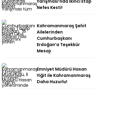
Yarışması’nda İkinci Etap
Nefes Kesti!
Kahramanmaraş Şehit
Ailelerinden
Cumhurbaşkanı
Erdoğan’a Teşekkür
Mesajı
Emniyet Müdürü Hasan
Yiğit ile Kahramanmaraş
Daha Huzurlu!