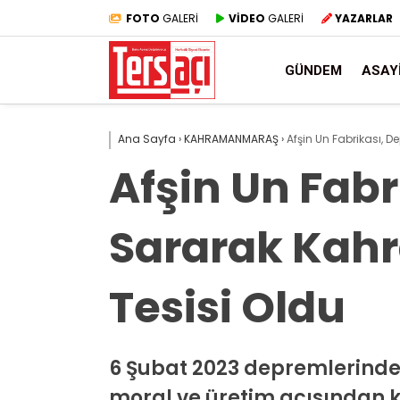
FOTO
GALERİ
VİDEO
GALERİ
YAZARLAR
GÜNDEM
ASAY
Ana Sayfa
›
KAHRAMANMARAŞ
›
Afşin Un Fabrikası, 
Afşin Un Fabr
Sararak Kahr
Tesisi Oldu
6 Şubat 2023 depremlerind
moral ve üretim açısından kr