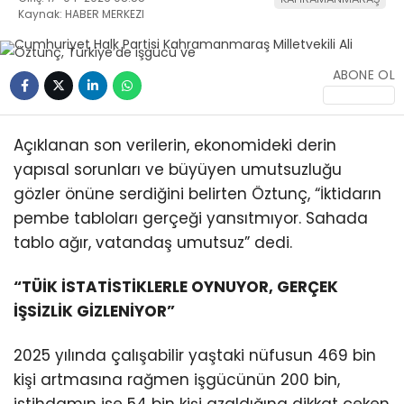
Kaynak: HABER MERKEZI
ABONE OL
WhatsApp
Açıklanan son verilerin, ekonomideki derin
İhbar Hattı
yapısal sorunları ve büyüyen umutsuzluğu
gözler önüne serdiğini belirten Öztunç, “İktidarın
pembe tabloları gerçeği yansıtmıyor. Sahada
tablo ağır, vatandaş umutsuz” dedi.
Facebook
“TÜİK İSTATİSTİKLERLE OYNUYOR, GERÇEK
İŞSİZLİK GİZLENİYOR”
2025 yılında çalışabilir yaştaki nüfusun 469 bin
Instagram
kişi artmasına rağmen işgücünün 200 bin,
istihdamın ise 54 bin kişi azaldığına dikkat çeken