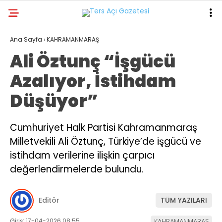
21.9
°
KAHRAMANMARAŞ
Ana Sayfa
›
KAHRAMANMARAŞ
Ali Öztunç “İşgücü
GALERİ
VİDEO
YAZARLAR
Azalıyor, İstihdam
GÜNDEM
Düşüyor”
ASAYİŞ
DÜNYA
Cumhuriyet Halk Partisi Kahramanmaraş
Milletvekili Ali Öztunç, Türkiye’de işgücü ve
KAHRAMANMARAŞ
istihdam verilerine ilişkin çarpıcı
SPOR
değerlendirmelerde bulundu.
TEKNOLOJİ
Editör
TÜM YAZILARI
DİĞER
Giriş: 17-04-2026 08:55
KAHRAMANMARAŞ