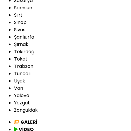
Sakarya
Samsun
Siirt
Sinop
Sivas
Şanlıurfa
Şırnak
Tekirdağ
Tokat
Trabzon
Tunceli
Uşak
Van
Yalova
Yozgat
Zonguldak
GALERİ
VİDEO