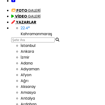
FOTO
GALERİ
VİDEO
GALERİ
YAZARLAR
22.4
°
Kahramanmaraş
İstanbul
Ankara
İzmir
Adana
Adıyaman
Afyon
Ağrı
Aksaray
Amasya
Antalya
Ardahan