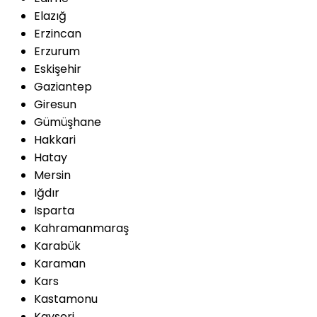
Elazığ
Erzincan
Erzurum
Eskişehir
Gaziantep
Giresun
Gümüşhane
Hakkari
Hatay
Mersin
Iğdır
Isparta
Kahramanmaraş
Karabük
Karaman
Kars
Kastamonu
Kayseri