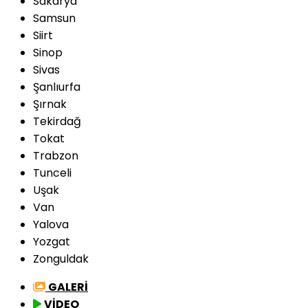
Sakarya
Samsun
Siirt
Sinop
Sivas
Şanlıurfa
Şırnak
Tekirdağ
Tokat
Trabzon
Tunceli
Uşak
Van
Yalova
Yozgat
Zonguldak
GALERİ
VİDEO