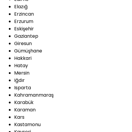
Elazığ
Erzincan
Erzurum
Eskişehir
Gaziantep
Giresun
Gümüşhane
Hakkari
Hatay
Mersin
Iğdır
Isparta
Kahramanmaraş
Karabük
Karaman
Kars
Kastamonu
Kayseri