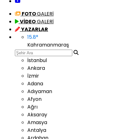
FOTO
GALERİ
VİDEO
GALERİ
YAZARLAR
15.8
°
Kahramanmaraş
İstanbul
Ankara
İzmir
Adana
Adıyaman
Afyon
Ağrı
Aksaray
Amasya
Antalya
Ardahan