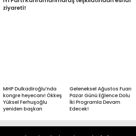
İYİ Parti Kahramanmaraş teşkilatından esnaf
ziyareti!
MHP Dulkadiroğlu’nda
Geleneksel Ağustos Fuarı
kongre heyecanı! Ökkeş
Pazar Günü Eğlence Dolu
Yüksel Ferhuşoğlu
İki Programla Devam
yeniden başkan
Edecek!