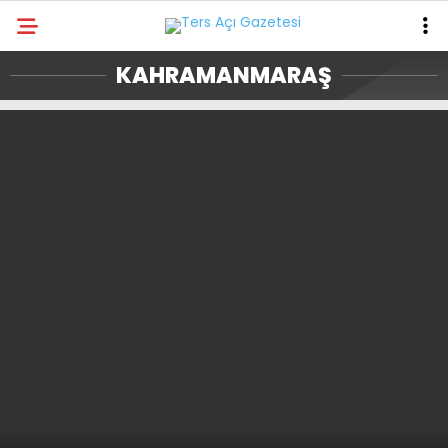
KAHRAMANMARAŞ
GALERİ
VİDEO
GÜNDEM
ASAYİŞ
DÜNYA
KAHRAMANMARAŞ
SPOR
TEKNOLOJİ
DİĞER