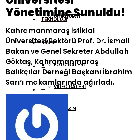
Üniversitesi
Yönetimine Sunuldu!
ONİKİŞUBAT
TEKNOLOJİ
Kahramanmaraş İstiklal
Üniversitesi Rektörü Prof. Dr. İsmail
DİĞER
Bakan ve Genel Sekreter Abdullah
Göktaş, Kahramanmaraş
FOTO GALERİ
Balıkçılar Derneği Başkanı İbrahim
Sarı’ı makamlarında ağırladı.
VİDEO GALERİ
MAGAZİN