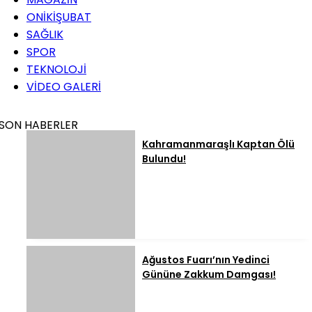
ONİKİŞUBAT
SAĞLIK
SPOR
TEKNOLOJİ
VİDEO GALERİ
SON HABERLER
Kahramanmaraşlı Kaptan Ölü
Bulundu!
Ağustos Fuarı’nın Yedinci
Gününe Zakkum Damgası!