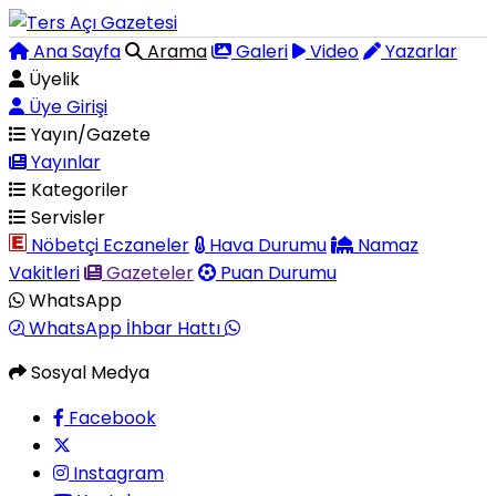
Ana Sayfa
Arama
Galeri
Video
Yazarlar
Üyelik
Üye Girişi
Yayın/Gazete
Yayınlar
Kategoriler
Servisler
Nöbetçi Eczaneler
Hava Durumu
Namaz
Vakitleri
Gazeteler
Puan Durumu
WhatsApp
WhatsApp İhbar Hattı
Sosyal Medya
Facebook
Instagram