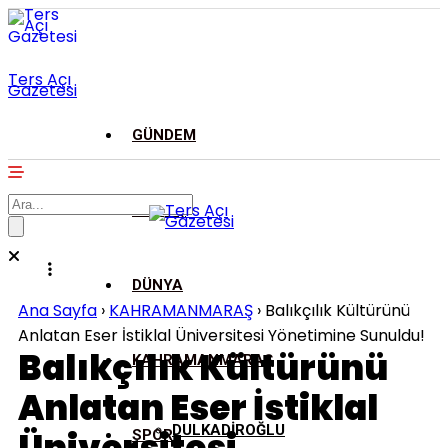
Ters Açı
Gazetesi
GÜNDEM
ASAYİŞ
DÜNYA
Ana Sayfa
›
KAHRAMANMARAŞ
›
Balıkçılık Kültürünü
Anlatan Eser İstiklal Üniversitesi Yönetimine Sunuldu!
Balıkçılık Kültürünü
KAHRAMANMARAŞ
Anlatan Eser İstiklal
DULKADİROĞLU
SPOR