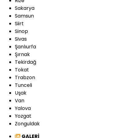
Rize
Sakarya
Samsun
Siirt
Sinop
Sivas
Şanlıurfa
Şırnak
Tekirdağ
Tokat
Trabzon
Tunceli
Uşak
Van
Yalova
Yozgat
Zonguldak
GALERİ