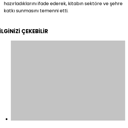
hazırladıklarını ifade ederek, kitabın sektöre ve şehre
katkı sunmasını temenni etti.
İLGİNİZİ
ÇEKEBİLİR