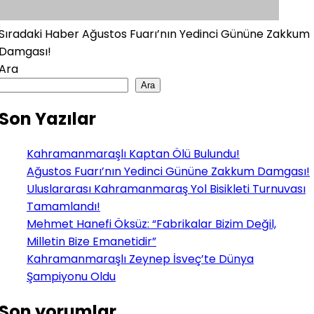
Sıradaki Haber
Ağustos Fuarı’nın Yedinci Gününe Zakkum
Damgası!
Ara
Ara
Son Yazılar
Kahramanmaraşlı Kaptan Ölü Bulundu!
Ağustos Fuarı’nın Yedinci Gününe Zakkum Damgası!
Uluslararası Kahramanmaraş Yol Bisikleti Turnuvası
Tamamlandı!
Mehmet Hanefi Öksüz: “Fabrikalar Bizim Değil,
Milletin Bize Emanetidir”
Kahramanmaraşlı Zeynep İsveç’te Dünya
Şampiyonu Oldu
Son yorumlar