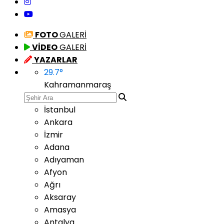
FOTO
GALERİ
VİDEO
GALERİ
YAZARLAR
29.7
°
Kahramanmaraş
İstanbul
Ankara
İzmir
Adana
Adıyaman
Afyon
Ağrı
Aksaray
Amasya
Antalya