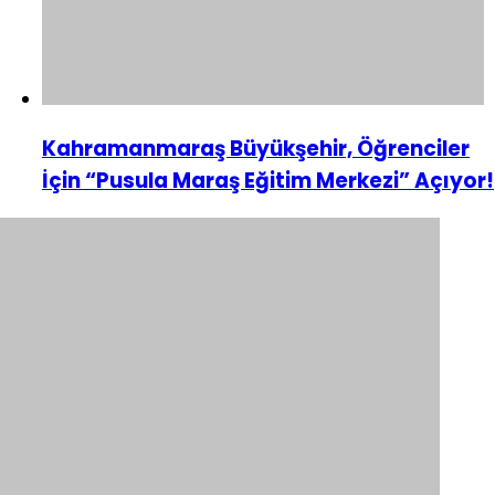
Kahramanmaraş Büyükşehir, Öğrenciler
İçin “Pusula Maraş Eğitim Merkezi” Açıyor!