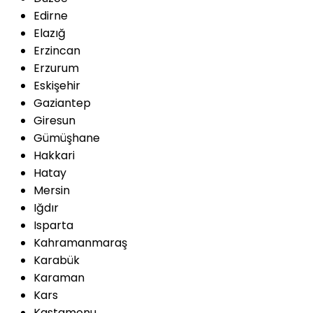
Edirne
Elazığ
Erzincan
Erzurum
Eskişehir
Gaziantep
Giresun
Gümüşhane
Hakkari
Hatay
Mersin
Iğdır
Isparta
Kahramanmaraş
Karabük
Karaman
Kars
Kastamonu