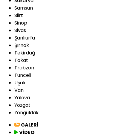
Sakarya
Samsun
Siirt
Sinop
Sivas
Şanlıurfa
Şırnak
Tekirdağ
Tokat
Trabzon
Tunceli
Uşak
Van
Yalova
Yozgat
Zonguldak
GALERİ
VİDEO