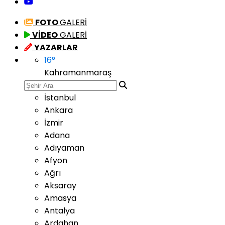
FOTO
GALERİ
VİDEO
GALERİ
YAZARLAR
16
°
Kahramanmaraş
İstanbul
Ankara
İzmir
Adana
Adıyaman
Afyon
Ağrı
Aksaray
Amasya
Antalya
Ardahan