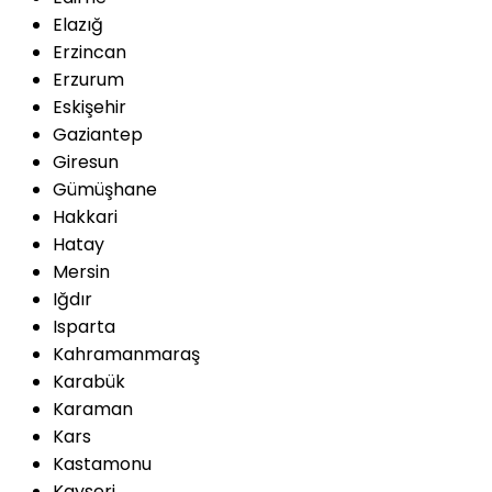
Elazığ
Erzincan
Erzurum
Eskişehir
Gaziantep
Giresun
Gümüşhane
Hakkari
Hatay
Mersin
Iğdır
Isparta
Kahramanmaraş
Karabük
Karaman
Kars
Kastamonu
Kayseri