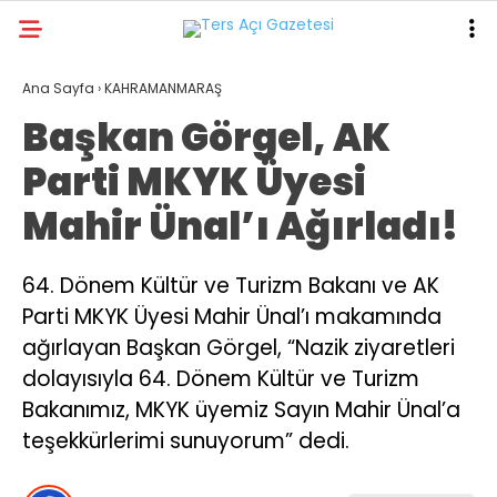
29.2
°
KAHRAMANMARAŞ
Ana Sayfa
›
KAHRAMANMARAŞ
Başkan Görgel, AK
GALERİ
VİDEO
YAZARLAR
Parti MKYK Üyesi
GÜNDEM
Mahir Ünal’ı Ağırladı!
ASAYİŞ
DÜNYA
64. Dönem Kültür ve Turizm Bakanı ve AK
Parti MKYK Üyesi Mahir Ünal’ı makamında
KAHRAMANMARAŞ
ağırlayan Başkan Görgel, “Nazik ziyaretleri
SPOR
dolayısıyla 64. Dönem Kültür ve Turizm
TEKNOLOJİ
Bakanımız, MKYK üyemiz Sayın Mahir Ünal’a
teşekkürlerimi sunuyorum” dedi.
DİĞER