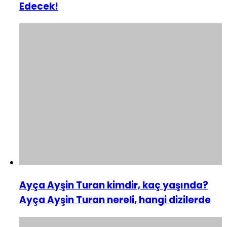
Edecek!
Ayça Ayşin Turan kimdir, kaç yaşında?
Ayça Ayşin Turan nereli, hangi dizilerde