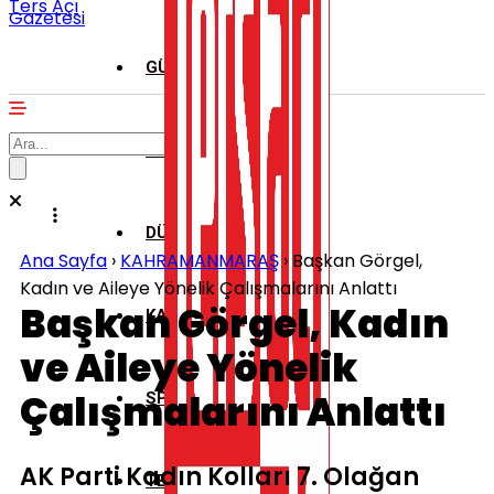
Ters Açı
Gazetesi
GÜNDEM
ASAYİŞ
DÜNYA
Ana Sayfa
›
KAHRAMANMARAŞ
›
Başkan Görgel,
Kadın ve Aileye Yönelik Çalışmalarını Anlattı
Başkan Görgel, Kadın
KAHRAMANMARAŞ
ve Aileye Yönelik
DULKADİROĞLU
Çalışmalarını Anlattı
SPOR
AK Parti Kadın Kolları 7. Olağan
ONİKİŞUBAT
TEKNOLOJİ