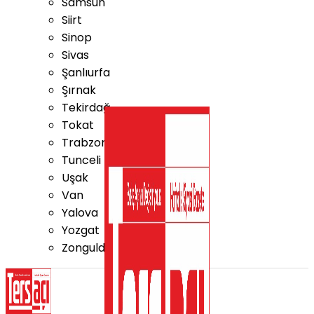
Samsun
Siirt
Sinop
Sivas
Şanlıurfa
Şırnak
Tekirdağ
Tokat
Trabzon
Tunceli
Uşak
Van
Yalova
Yozgat
Zonguldak