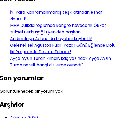
İYİ Parti Kahramanmaraş teşkilatından esnaf
ziyareti!
MHP Dulkadiroğlu’nda kongre heyecanı! Ökkeş
Yüksel Ferhuşoğlu yeniden başkan
Andırınlı işçi Adana’da hayatını kaybetti!
Geleneksel Ağustos Fuarı Pazar Günü Eğlence Dolu
İki Programla Devam Edecek!
Ayça Ayşin Turan kimdir, kaç yaşında? Ayça Ayşin
Turan nereli, hangi dizilerde oynadı?
Son yorumlar
Görüntülenecek bir yorum yok.
Arşivler
Ağustos 2026