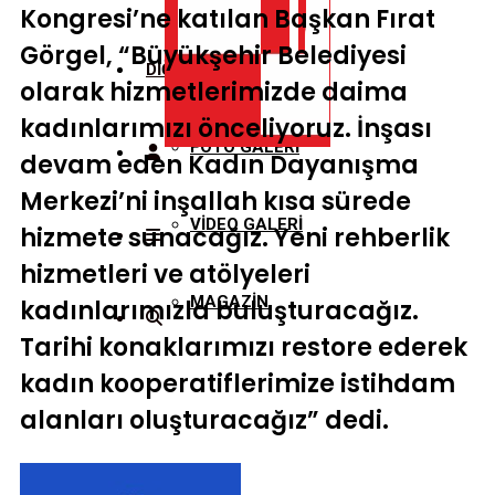
Kongresi’ne katılan Başkan Fırat
Görgel, “Büyükşehir Belediyesi
DİĞER
olarak hizmetlerimizde daima
kadınlarımızı önceliyoruz. İnşası
FOTO GALERİ
devam eden Kadın Dayanışma
Merkezi’ni inşallah kısa sürede
VİDEO GALERİ
hizmete sunacağız. Yeni rehberlik
hizmetleri ve atölyeleri
MAGAZİN
kadınlarımızla buluşturacağız.
Tarihi konaklarımızı restore ederek
kadın kooperatiflerimize istihdam
alanları oluşturacağız” dedi.