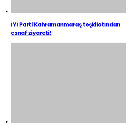
İYİ Parti Kahramanmaraş teşkilatından
esnaf ziyareti!