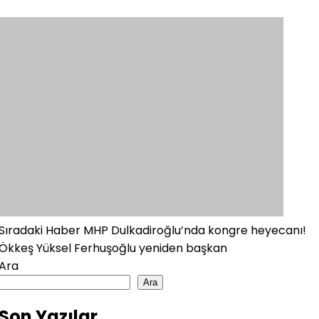
Sıradaki Haber
MHP Dulkadiroğlu’nda kongre heyecanı!
Ökkeş Yüksel Ferhuşoğlu yeniden başkan
Ara
Ara
Son Yazılar