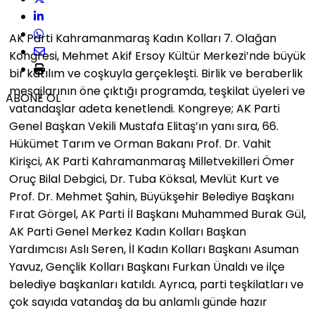
AK Parti Kahramanmaraş Kadın Kolları 7. Olağan
Kongresi, Mehmet Akif Ersoy Kültür Merkezi’nde büyük
bir katılım ve coşkuyla gerçekleşti. Birlik ve beraberlik
mesajlarının öne çıktığı programda, teşkilat üyeleri ve
ABONE OL
vatandaşlar adeta kenetlendi. Kongreye; AK Parti
Genel Başkan Vekili Mustafa Elitaş’ın yanı sıra, 66.
Hükümet Tarım ve Orman Bakanı Prof. Dr. Vahit
Kirişci, AK Parti Kahramanmaraş Milletvekilleri Ömer
Oruç Bilal Debgici, Dr. Tuba Köksal, Mevlüt Kurt ve
Prof. Dr. Mehmet Şahin, Büyükşehir Belediye Başkanı
Fırat Görgel, AK Parti İl Başkanı Muhammed Burak Gül,
AK Parti Genel Merkez Kadın Kolları Başkan
Yardımcısı Aslı Seren, İl Kadın Kolları Başkanı Asuman
Yavuz, Gençlik Kolları Başkanı Furkan Ünaldı ve ilçe
belediye başkanları katıldı. Ayrıca, parti teşkilatları ve
çok sayıda vatandaş da bu anlamlı günde hazır