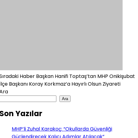
Sıradaki Haber
Başkan Hanifi Toptaş’tan MHP Onikişubat
İlçe Başkanı Koray Korkmaz’a Hayırlı Olsun Ziyareti
Ara
Ara
Son Yazılar
MHP’li Zuhal Karakoç: “Okullarda Güvenliği
Güçlendirecek Kalıcı Adımlar Atılacak”