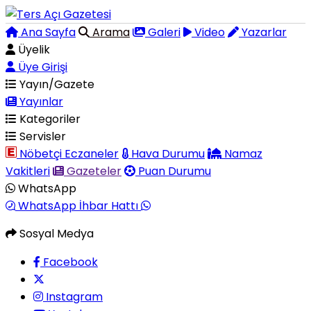
Ana Sayfa
Arama
Galeri
Video
Yazarlar
Üyelik
Üye Girişi
Yayın/Gazete
Yayınlar
Kategoriler
Servisler
Nöbetçi Eczaneler
Hava Durumu
Namaz
Vakitleri
Gazeteler
Puan Durumu
WhatsApp
WhatsApp İhbar Hattı
Sosyal Medya
Facebook
Instagram