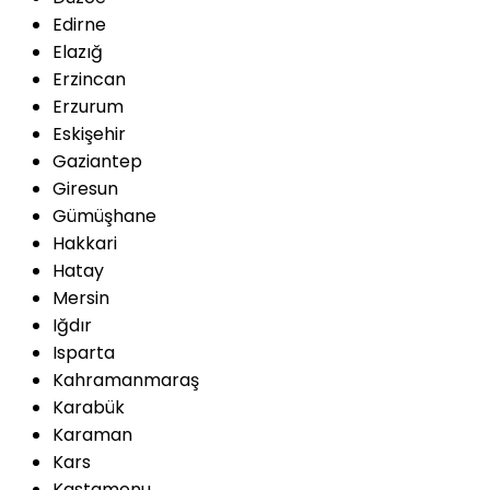
Edirne
Elazığ
Erzincan
Erzurum
Eskişehir
Gaziantep
Giresun
Gümüşhane
Hakkari
Hatay
Mersin
Iğdır
Isparta
Kahramanmaraş
Karabük
Karaman
Kars
Kastamonu