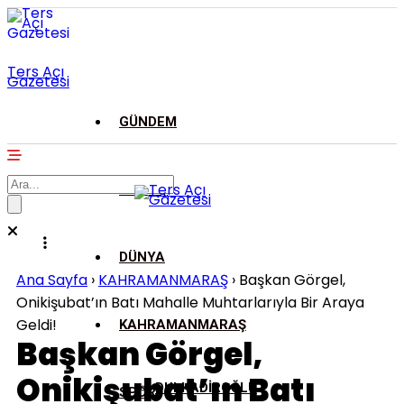
Ters Açı
Gazetesi
GÜNDEM
ASAYİŞ
DÜNYA
Ana Sayfa
›
KAHRAMANMARAŞ
›
Başkan Görgel,
Onikişubat’ın Batı Mahalle Muhtarlarıyla Bir Araya
Geldi!
KAHRAMANMARAŞ
Başkan Görgel,
Onikişubat’ın Batı
DULKADİROĞLU
SPOR