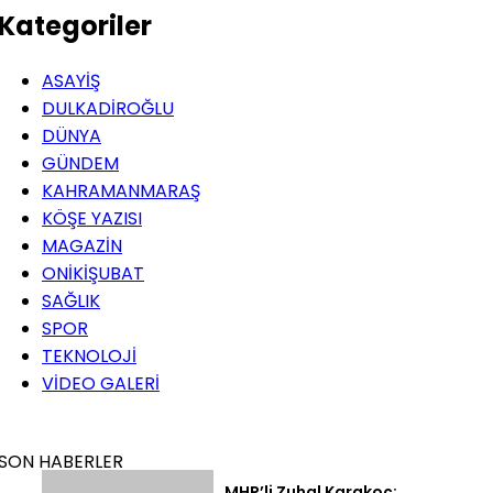
Kategoriler
ASAYİŞ
DULKADİROĞLU
DÜNYA
GÜNDEM
KAHRAMANMARAŞ
KÖŞE YAZISI
MAGAZİN
ONİKİŞUBAT
SAĞLIK
SPOR
TEKNOLOJİ
VİDEO GALERİ
SON HABERLER
MHP’li Zuhal Karakoç: