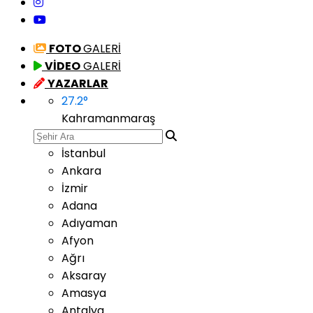
FOTO
GALERİ
VİDEO
GALERİ
YAZARLAR
27.2
°
Kahramanmaraş
İstanbul
Ankara
İzmir
Adana
Adıyaman
Afyon
Ağrı
Aksaray
Amasya
Antalya