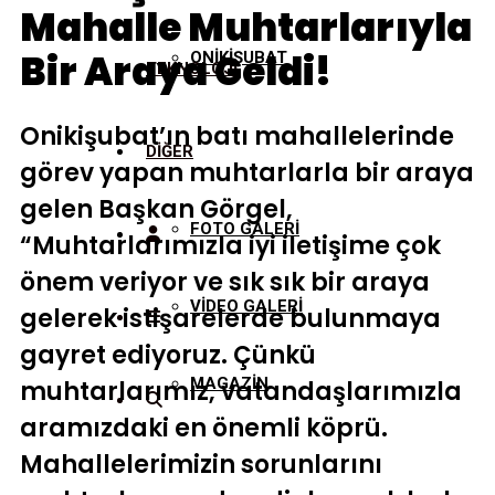
Mahalle Muhtarlarıyla
Bir Araya Geldi!
ONİKİŞUBAT
TEKNOLOJİ
Onikişubat’ın batı mahallelerinde
DİĞER
görev yapan muhtarlarla bir araya
gelen Başkan Görgel,
FOTO GALERİ
“Muhtarlarımızla iyi iletişime çok
önem veriyor ve sık sık bir araya
VİDEO GALERİ
gelerek istişarelerde bulunmaya
gayret ediyoruz. Çünkü
MAGAZİN
muhtarlarımız, vatandaşlarımızla
aramızdaki en önemli köprü.
Mahallelerimizin sorunlarını