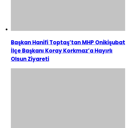
Başkan Hanifi Toptaş’tan MHP Onikişubat
İlçe Başkanı Koray Korkmaz’a Hayırlı
Olsun Ziyareti