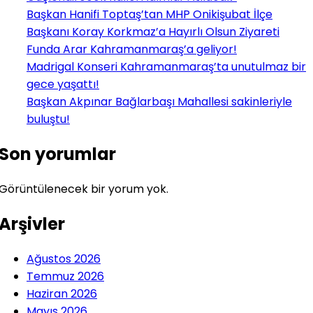
Başkan Hanifi Toptaş’tan MHP Onikişubat İlçe
Başkanı Koray Korkmaz’a Hayırlı Olsun Ziyareti
Funda Arar Kahramanmaraş’a geliyor!
Madrigal Konseri Kahramanmaraş’ta unutulmaz bir
gece yaşattı!
Başkan Akpınar Bağlarbaşı Mahallesi sakinleriyle
buluştu!
Son yorumlar
Görüntülenecek bir yorum yok.
Arşivler
Ağustos 2026
Temmuz 2026
Haziran 2026
Mayıs 2026