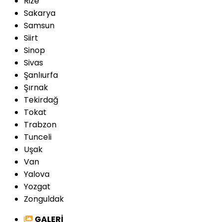
Rize
Sakarya
Samsun
Siirt
Sinop
Sivas
Şanlıurfa
Şırnak
Tekirdağ
Tokat
Trabzon
Tunceli
Uşak
Van
Yalova
Yozgat
Zonguldak
GALERİ