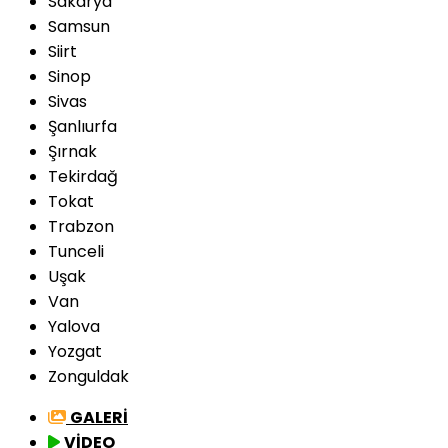
Sakarya
Samsun
Siirt
Sinop
Sivas
Şanlıurfa
Şırnak
Tekirdağ
Tokat
Trabzon
Tunceli
Uşak
Van
Yalova
Yozgat
Zonguldak
GALERİ
VİDEO