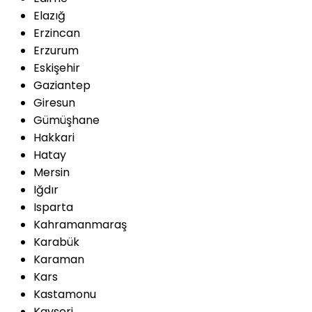
Elazığ
Erzincan
Erzurum
Eskişehir
Gaziantep
Giresun
Gümüşhane
Hakkari
Hatay
Mersin
Iğdır
Isparta
Kahramanmaraş
Karabük
Karaman
Kars
Kastamonu
Kayseri