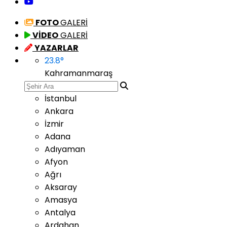
FOTO
GALERİ
VİDEO
GALERİ
YAZARLAR
23.8
°
Kahramanmaraş
İstanbul
Ankara
İzmir
Adana
Adıyaman
Afyon
Ağrı
Aksaray
Amasya
Antalya
Ardahan