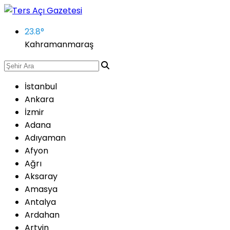
23.8
°
Kahramanmaraş
İstanbul
Ankara
İzmir
Adana
Adıyaman
Afyon
Ağrı
Aksaray
Amasya
Antalya
Ardahan
Artvin