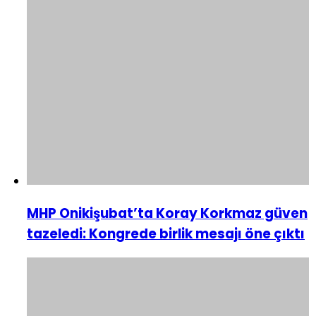
MHP Onikişubat’ta Koray Korkmaz güven
tazeledi: Kongrede birlik mesajı öne çıktı