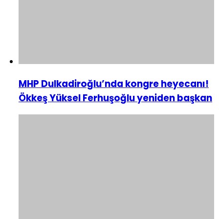
MHP Dulkadiroğlu’nda kongre heyecanı!
Ökkeş Yüksel Ferhuşoğlu yeniden başkan