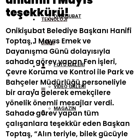
anlamlı 1 Mayıs
teşekkürü!
ONİKİŞUBAT
TEKNOLOJİ
Onikişubat Belediye Başkanı Hanifi
Toptaş, 1 Mayıs Emek ve
DİĞER
Dayanışma Günü dolayısıyla
sahada görev yapan Fen İşleri,
FOTO GALERİ
Çevre Koruma ve Kontrol ile Park ve
Bahçeler Müdürlüğü personeliyle
VİDEO GALERİ
bir araya gelerek emekçilere
yönelik önemli mesajlar verdi.
MAGAZİN
Sahada görev yapan tüm
çalışanlara teşekkür eden Başkan
Toptaş, “Alın teriyle, bilek gücüyle