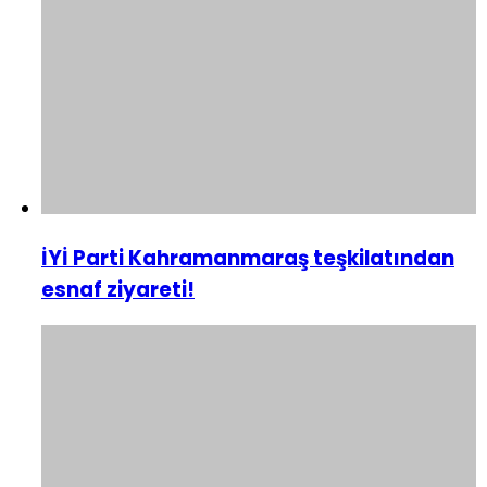
İYİ Parti Kahramanmaraş teşkilatından
esnaf ziyareti!