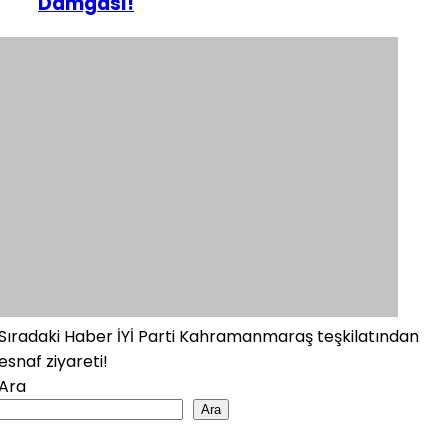
Damgası!
Sıradaki Haber
İYİ Parti Kahramanmaraş teşkilatından
esnaf ziyareti!
Ara
Ara