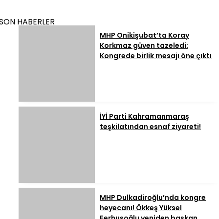
SON HABERLER
MHP Onikişubat’ta Koray
Korkmaz güven tazeledi:
Kongrede birlik mesajı öne çıktı
İYİ Parti Kahramanmaraş
teşkilatından esnaf ziyareti!
MHP Dulkadiroğlu’nda kongre
heyecanı! Ökkeş Yüksel
Ferhuşoğlu yeniden başkan