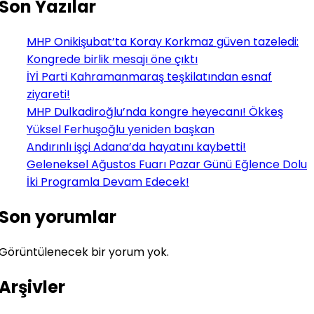
Son Yazılar
MHP Onikişubat’ta Koray Korkmaz güven tazeledi:
Kongrede birlik mesajı öne çıktı
İYİ Parti Kahramanmaraş teşkilatından esnaf
ziyareti!
MHP Dulkadiroğlu’nda kongre heyecanı! Ökkeş
Yüksel Ferhuşoğlu yeniden başkan
Andırınlı işçi Adana’da hayatını kaybetti!
Geleneksel Ağustos Fuarı Pazar Günü Eğlence Dolu
İki Programla Devam Edecek!
Son yorumlar
Görüntülenecek bir yorum yok.
Arşivler