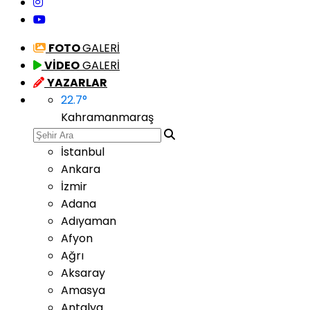
FOTO
GALERİ
VİDEO
GALERİ
YAZARLAR
22.7
°
Kahramanmaraş
İstanbul
Ankara
İzmir
Adana
Adıyaman
Afyon
Ağrı
Aksaray
Amasya
Antalya