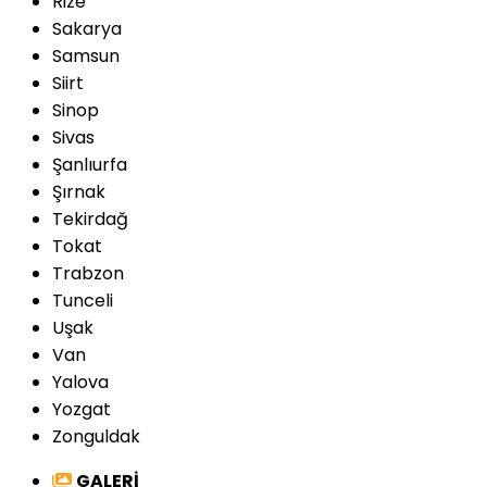
Rize
Sakarya
Samsun
Siirt
Sinop
Sivas
Şanlıurfa
Şırnak
Tekirdağ
Tokat
Trabzon
Tunceli
Uşak
Van
Yalova
Yozgat
Zonguldak
GALERİ