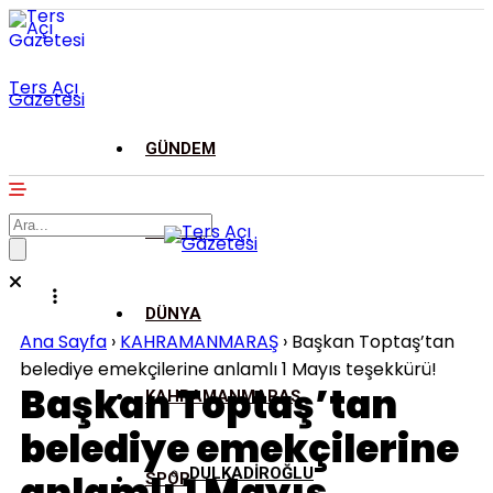
Ters Açı
Gazetesi
GÜNDEM
ASAYİŞ
DÜNYA
Ana Sayfa
›
KAHRAMANMARAŞ
›
Başkan Toptaş’tan
belediye emekçilerine anlamlı 1 Mayıs teşekkürü!
Başkan Toptaş’tan
KAHRAMANMARAŞ
belediye emekçilerine
DULKADİROĞLU
SPOR