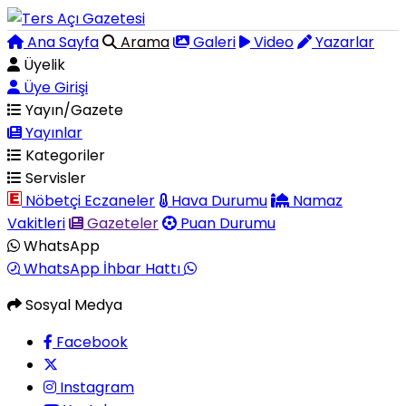
Ana Sayfa
Arama
Galeri
Video
Yazarlar
Üyelik
Üye Girişi
Yayın/Gazete
Yayınlar
Kategoriler
Servisler
Nöbetçi Eczaneler
Hava Durumu
Namaz
Vakitleri
Gazeteler
Puan Durumu
WhatsApp
WhatsApp İhbar Hattı
Sosyal Medya
Facebook
Instagram