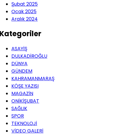
Şubat 2025
Ocak 2025
Aralık 2024
Kategoriler
ASAYİŞ
DULKADİROĞLU
DÜNYA
GÜNDEM
KAHRAMANMARAŞ
KÖŞE YAZISI
MAGAZİN
ONİKİŞUBAT
SAĞLIK
SPOR
TEKNOLOJİ
VİDEO GALERİ