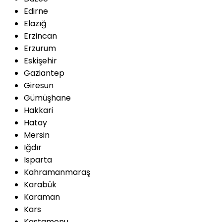
Edirne
Elazığ
Erzincan
Erzurum
Eskişehir
Gaziantep
Giresun
Gümüşhane
Hakkari
Hatay
Mersin
Iğdır
Isparta
Kahramanmaraş
Karabük
Karaman
Kars
Kastamonu