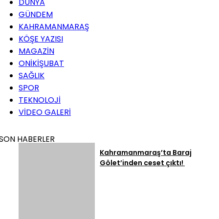
DÜNYA
GÜNDEM
KAHRAMANMARAŞ
KÖŞE YAZISI
MAGAZİN
ONİKİŞUBAT
SAĞLIK
SPOR
TEKNOLOJİ
VİDEO GALERİ
SON HABERLER
Kahramanmaraş’ta Baraj
Gölet’inden ceset çıktı!