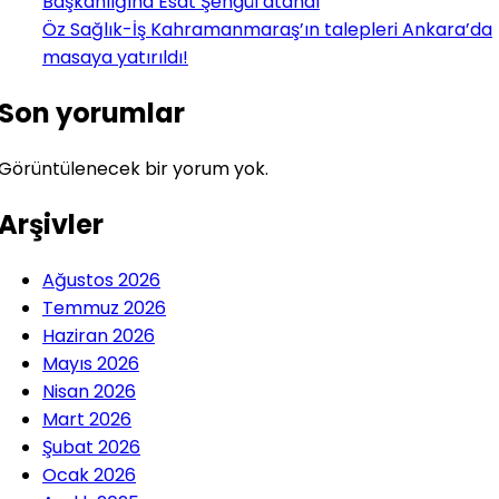
Başkanlığına Esat Şengül atandı
Öz Sağlık-İş Kahramanmaraş’ın talepleri Ankara’da
masaya yatırıldı!
Son yorumlar
Görüntülenecek bir yorum yok.
Arşivler
Ağustos 2026
Temmuz 2026
Haziran 2026
Mayıs 2026
Nisan 2026
Mart 2026
Şubat 2026
Ocak 2026