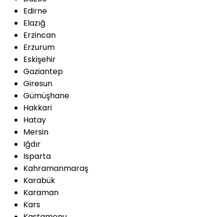
Edirne
Elazığ
Erzincan
Erzurum
Eskişehir
Gaziantep
Giresun
Gümüşhane
Hakkari
Hatay
Mersin
Iğdır
Isparta
Kahramanmaraş
Karabük
Karaman
Kars
Kastamonu