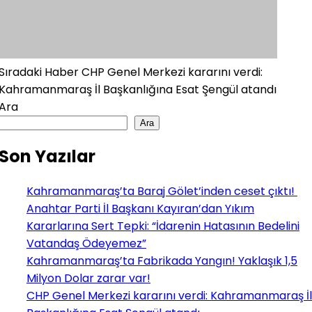
Sıradaki Haber
CHP Genel Merkezi kararını verdi:
Kahramanmaraş İl Başkanlığına Esat Şengül atandı
Ara
Ara
Son Yazılar
Kahramanmaraş’ta Baraj Gölet’inden ceset çıktı!
Anahtar Parti İl Başkanı Kayıran’dan Yıkım
Kararlarına Sert Tepki: “İdarenin Hatasının Bedelini
Vatandaş Ödeyemez”
Kahramanmaraş’ta Fabrikada Yangın! Yaklaşık 1,5
Milyon Dolar zarar var!
CHP Genel Merkezi kararını verdi: Kahramanmaraş İl