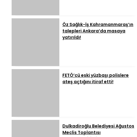
Öz Sağlık-İş Kahramanmaraş’ın
talepleri Ankara’da masaya
yatırıldı!
FETÖ’cü eski yüzbaşı polislere
ateş açtığını itiraf etti!
Dulkadiroğlu Belediyesi Ağustos
Meclis Toplantısı