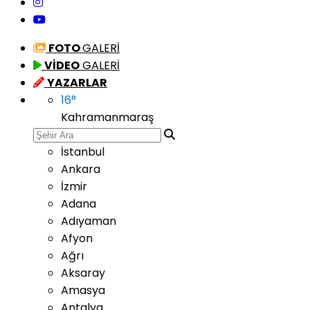
FOTO
GALERİ
VİDEO
GALERİ
YAZARLAR
16
°
Kahramanmaraş
İstanbul
Ankara
İzmir
Adana
Adıyaman
Afyon
Ağrı
Aksaray
Amasya
Antalya