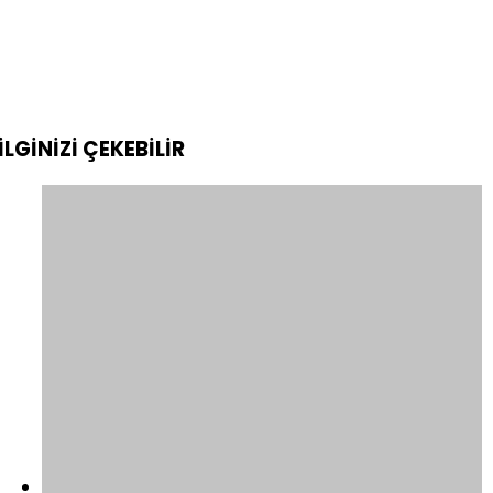
İLGİNİZİ
ÇEKEBİLİR