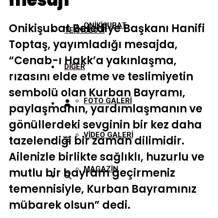
mesajı
Onikişubat Belediye Başkanı Hanifi
ONİKİŞUBAT
TEKNOLOJİ
Toptaş, yayımladığı mesajda,
“Cenab-ı Hakk’a yakınlaşma,
DİĞER
rızasını elde etme ve teslimiyetin
sembolü olan Kurban Bayramı,
FOTO GALERİ
paylaşmanın, yardımlaşmanın ve
gönüllerdeki sevginin bir kez daha
VİDEO GALERİ
tazelendiği bir zaman dilimidir.
Ailenizle birlikte sağlıklı, huzurlu ve
MAGAZİN
mutlu bir bayram geçirmeniz
temennisiyle, Kurban Bayramınız
mübarek olsun” dedi.