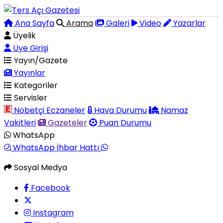
Ana Sayfa
Arama
Galeri
Video
Yazarlar
Üyelik
Üye Girişi
Yayın/Gazete
Yayınlar
Kategoriler
Servisler
Nöbetçi Eczaneler
Hava Durumu
Namaz
Vakitleri
Gazeteler
Puan Durumu
WhatsApp
WhatsApp İhbar Hattı
Sosyal Medya
Facebook
Instagram