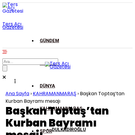
Ters Açı
Gazetesi
GÜNDEM
ASAYİŞ
DÜNYA
Ana Sayfa
›
KAHRAMANMARAŞ
›
Başkan Toptaş’tan
Kurban Bayramı mesajı
Başkan Toptaş’tan
KAHRAMANMARAŞ
Kurban Bayramı
DULKADİROĞLU
SPOR