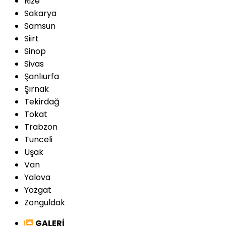
Rize
Sakarya
Samsun
Siirt
Sinop
Sivas
Şanlıurfa
Şırnak
Tekirdağ
Tokat
Trabzon
Tunceli
Uşak
Van
Yalova
Yozgat
Zonguldak
GALERİ