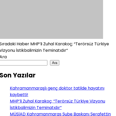
Sıradaki Haber
MHP’li Zuhal Karakoç; “Terörsüz Türkiye
Vizyonu İstikbalimizin Teminatıdır”
Ara
Ara
Son Yazılar
Kahramanmaraşlı genç doktor tatilde hayatını
kaybetti!
MHP’li Zuhal Karakoç; “Terörsüz Türkiye Vizyonu
İstikbalimizin Teminatıdır”
MÜSİAD Kahramanmaraş Şube Başkanı Şerafettin