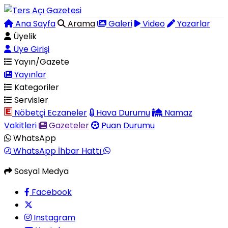
Ana Sayfa
Arama
Galeri
Video
Yazarlar
Üyelik
Üye Girişi
Yayın/Gazete
Yayınlar
Kategoriler
Servisler
Nöbetçi Eczaneler
Hava Durumu
Namaz
Vakitleri
Gazeteler
Puan Durumu
WhatsApp
WhatsApp İhbar Hattı
Sosyal Medya
Facebook
Instagram