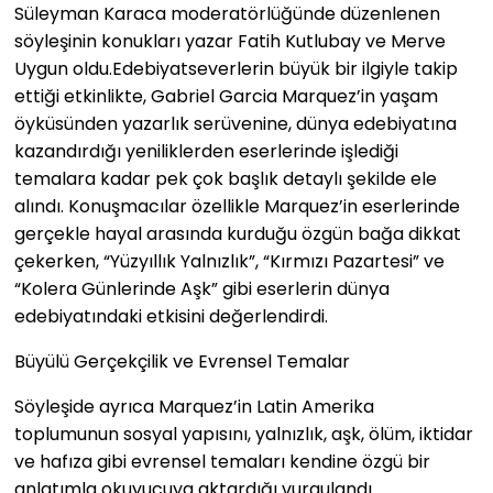
Süleyman Karaca moderatörlüğünde düzenlenen
söyleşinin konukları yazar Fatih Kutlubay ve Merve
Uygun oldu.Edebiyatseverlerin büyük bir ilgiyle takip
ettiği etkinlikte, Gabriel Garcia Marquez’in yaşam
öyküsünden yazarlık serüvenine, dünya edebiyatına
kazandırdığı yeniliklerden eserlerinde işlediği
temalara kadar pek çok başlık detaylı şekilde ele
alındı. Konuşmacılar özellikle Marquez’in eserlerinde
gerçekle hayal arasında kurduğu özgün bağa dikkat
çekerken, “Yüzyıllık Yalnızlık”, “Kırmızı Pazartesi” ve
“Kolera Günlerinde Aşk” gibi eserlerin dünya
edebiyatındaki etkisini değerlendirdi.
Büyülü Gerçekçilik ve Evrensel Temalar
Söyleşide ayrıca Marquez’in Latin Amerika
toplumunun sosyal yapısını, yalnızlık, aşk, ölüm, iktidar
ve hafıza gibi evrensel temaları kendine özgü bir
anlatımla okuyucuya aktardığı vurgulandı.