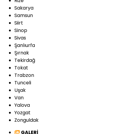
Rize
Sakarya
Samsun
Siirt
Sinop
Sivas
Şanlıurfa
Şırnak
Tekirdağ
Tokat
Trabzon
Tunceli
Uşak
Van
Yalova
Yozgat
Zonguldak
GALERİ