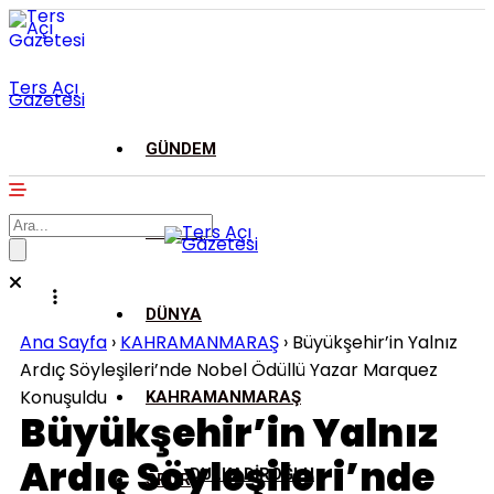
Ters Açı
Gazetesi
GÜNDEM
ASAYİŞ
DÜNYA
Ana Sayfa
›
KAHRAMANMARAŞ
›
Büyükşehir’in Yalnız
Ardıç Söyleşileri’nde Nobel Ödüllü Yazar Marquez
Konuşuldu
KAHRAMANMARAŞ
Büyükşehir’in Yalnız
Ardıç Söyleşileri’nde
DULKADİROĞLU
SPOR