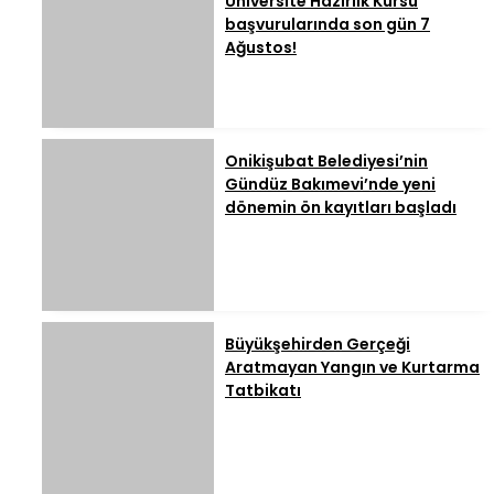
Üniversite Hazırlık Kursu
başvurularında son gün 7
Ağustos!
Onikişubat Belediyesi’nin
Gündüz Bakımevi’nde yeni
dönemin ön kayıtları başladı
Büyükşehirden Gerçeği
Aratmayan Yangın ve Kurtarma
Tatbikatı