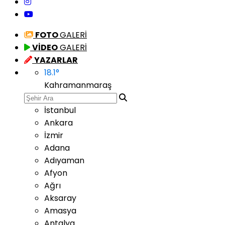
FOTO
GALERİ
VİDEO
GALERİ
YAZARLAR
18.1
°
Kahramanmaraş
İstanbul
Ankara
İzmir
Adana
Adıyaman
Afyon
Ağrı
Aksaray
Amasya
Antalya