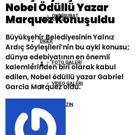
Nobel Ödüllü Yazar
Marquez Konuşuldu
ONİKİŞUBAT
TEKNOLOJİ
Büyükşehir Belediyesinin Yalnız
DİĞER
Ardıç Söyleşileri’nin bu ayki konusu;
dünya edebiyatının en önemli
FOTO GALERİ
kalemlerinden biri olarak kabul
edilen, Nobel ödüllü yazar Gabriel
VİDEO GALERİ
Garcia Marquez oldu.
MAGAZİN