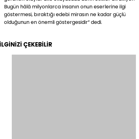
Bugün hâlâ milyonlarca insanın onun eserlerine ilgi
göstermesi, bıraktığı edebi mirasın ne kadar güçlü
olduğunun en önemli göstergesidir” dedi.
İLGİNİZİ
ÇEKEBİLİR