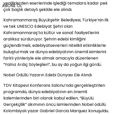
yeniliklerden eserlerinde işlediği temalara kadar pek
ABONE OL
çok başlık detaylı şekilde ele alındı.
Kahramanmaraş Büyükşehir Belediyesi, Türkiye’nin ilk
ve tek UNESCO Edebiyat Şehri olan
Kahramanmaraş’ta kültür ve sanat faaliyetlerini
aralıksız sürdürüyor. Şehrin edebi kimliğini
güçlendirmek, edebiyatseverleri nitelikli etkinliklerle
buluşturmak ve dünya edebiyatının önemli isimlerini
farklı yönleriyle ele almak amacıyla düzenlenen
“Yalnız Ardıç Söyleşileri”, bu ay da yoğun ilgi gördü.
Nobel Ödüllü Yazarın Edebi Dünyası Ele Alındı
TDV Kitapevi Konferans Salonu’nda gerçekleştirilen
programda, dünya edebiyatının en önemli
kalemlerinden biri olarak kabul edilen, “Büyülü
Gerçekçilik” akımının öncü isimlerinden Nobel ödüllü
Kolombiyalı yazar Gabriel Garcia Marquez konuşuldu.