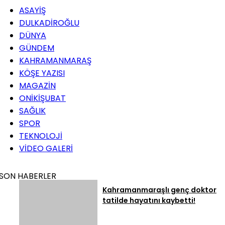
ASAYİŞ
DULKADİROĞLU
DÜNYA
GÜNDEM
KAHRAMANMARAŞ
KÖŞE YAZISI
MAGAZİN
ONİKİŞUBAT
SAĞLIK
SPOR
TEKNOLOJİ
VİDEO GALERİ
SON HABERLER
Kahramanmaraşlı genç doktor
tatilde hayatını kaybetti!