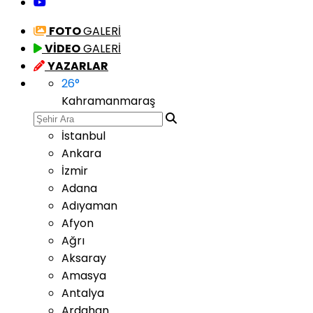
FOTO
GALERİ
VİDEO
GALERİ
YAZARLAR
26
°
Kahramanmaraş
İstanbul
Ankara
İzmir
Adana
Adıyaman
Afyon
Ağrı
Aksaray
Amasya
Antalya
Ardahan