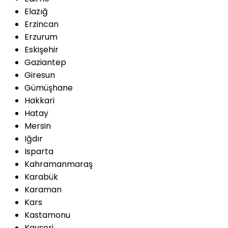
Elazığ
Erzincan
Erzurum
Eskişehir
Gaziantep
Giresun
Gümüşhane
Hakkari
Hatay
Mersin
Iğdır
Isparta
Kahramanmaraş
Karabük
Karaman
Kars
Kastamonu
Kayseri