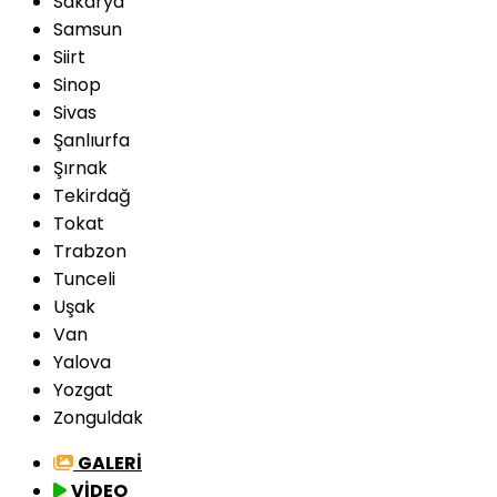
Sakarya
Samsun
Siirt
Sinop
Sivas
Şanlıurfa
Şırnak
Tekirdağ
Tokat
Trabzon
Tunceli
Uşak
Van
Yalova
Yozgat
Zonguldak
GALERİ
VİDEO