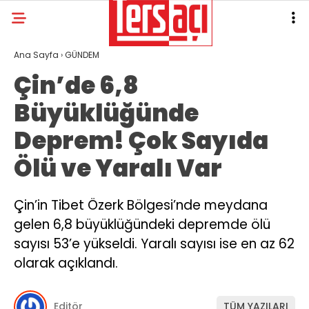
30.1
°
KAHRAMANMARAŞ
Ana Sayfa
›
GÜNDEM
Çin’de 6,8
GALERİ
VİDEO
YAZARLAR
Büyüklüğünde
GÜNDEM
Deprem! Çok Sayıda
ASAYİŞ
Ölü ve Yaralı Var
DÜNYA
KAHRAMANMARAŞ
Çin’in Tibet Özerk Bölgesi’nde meydana
gelen 6,8 büyüklüğündeki depremde ölü
SPOR
sayısı 53’e yükseldi. Yaralı sayısı ise en az 62
TEKNOLOJİ
olarak açıklandı.
DİĞER
Editör
TÜM YAZILARI