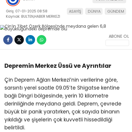
Giriş: 07-01-2025 08:58
ASAYİŞ
DÜNYA
GÜNDEM
Kaynak: BULTEN,HABER MERKEZI
ABONE OL
WhatsApp
İhbar Hattı
Depremin Merkez Üssü ve Ayrıntılar
Çin Deprem Ağları Merkezi’nin verilerine göre,
Facebook
sarsıntı yerel saatle 09.05’te Shigatse kentine
bağlı Dingri bölgesinde, yerin 10 kilometre
derinliğinde meydana geldi. Deprem, çevrede
büyük bir panik yaratırken, çok sayıda binanın
Instagram
yıkıldığı ve şişelerin çok kuvvetli hissedildiği
belirtildi.