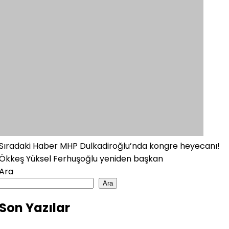
Sıradaki Haber
MHP Dulkadiroğlu’nda kongre heyecanı!
Ökkeş Yüksel Ferhuşoğlu yeniden başkan
Ara
Ara
Son Yazılar