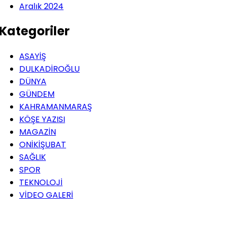
Aralık 2024
Kategoriler
ASAYİŞ
DULKADİROĞLU
DÜNYA
GÜNDEM
KAHRAMANMARAŞ
KÖŞE YAZISI
MAGAZİN
ONİKİŞUBAT
SAĞLIK
SPOR
TEKNOLOJİ
VİDEO GALERİ