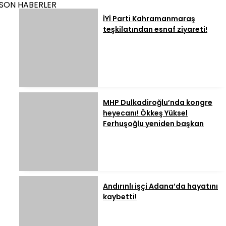
SON HABERLER
İYİ Parti Kahramanmaraş
teşkilatından esnaf ziyareti!
MHP Dulkadiroğlu’nda kongre
heyecanı! Ökkeş Yüksel
Ferhuşoğlu yeniden başkan
Andırınlı işçi Adana’da hayatını
kaybetti!