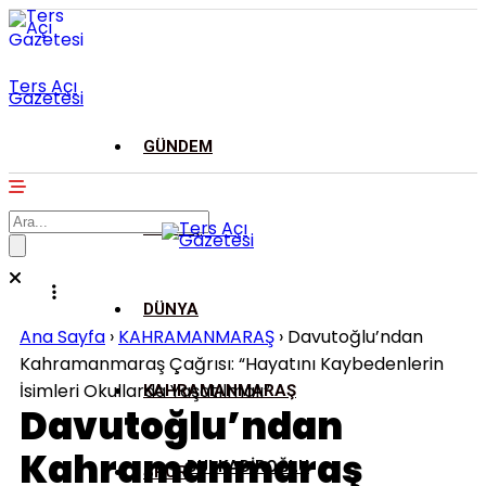
Ters Açı
Gazetesi
GÜNDEM
ASAYİŞ
DÜNYA
Ana Sayfa
›
KAHRAMANMARAŞ
›
Davutoğlu’ndan
Kahramanmaraş Çağrısı: “Hayatını Kaybedenlerin
İsimleri Okullarda Yaşatılmalı”
KAHRAMANMARAŞ
Davutoğlu’ndan
Kahramanmaraş
DULKADİROĞLU
SPOR