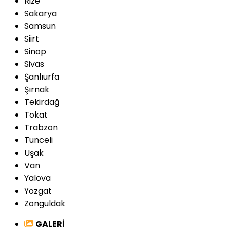
Rize
Sakarya
Samsun
Siirt
Sinop
Sivas
Şanlıurfa
Şırnak
Tekirdağ
Tokat
Trabzon
Tunceli
Uşak
Van
Yalova
Yozgat
Zonguldak
GALERİ