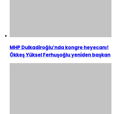
MHP Dulkadiroğlu’nda kongre heyecanı!
Ökkeş Yüksel Ferhuşoğlu yeniden başkan