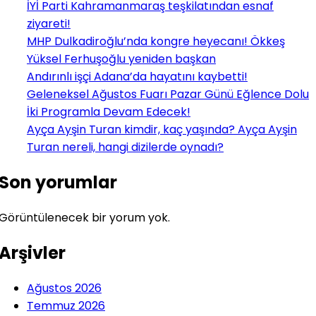
İYİ Parti Kahramanmaraş teşkilatından esnaf
ziyareti!
MHP Dulkadiroğlu’nda kongre heyecanı! Ökkeş
Yüksel Ferhuşoğlu yeniden başkan
Andırınlı işçi Adana’da hayatını kaybetti!
Geleneksel Ağustos Fuarı Pazar Günü Eğlence Dolu
İki Programla Devam Edecek!
Ayça Ayşin Turan kimdir, kaç yaşında? Ayça Ayşin
Turan nereli, hangi dizilerde oynadı?
Son yorumlar
Görüntülenecek bir yorum yok.
Arşivler
Ağustos 2026
Temmuz 2026