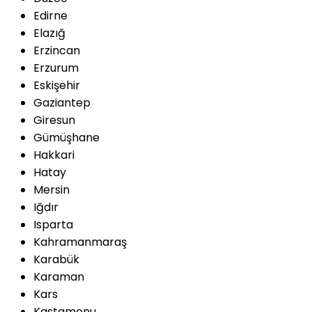
Edirne
Elazığ
Erzincan
Erzurum
Eskişehir
Gaziantep
Giresun
Gümüşhane
Hakkari
Hatay
Mersin
Iğdır
Isparta
Kahramanmaraş
Karabük
Karaman
Kars
Kastamonu