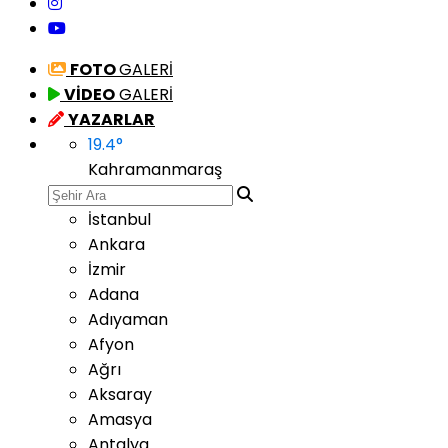
FOTO
GALERİ
VİDEO
GALERİ
YAZARLAR
19.4
°
Kahramanmaraş
İstanbul
Ankara
İzmir
Adana
Adıyaman
Afyon
Ağrı
Aksaray
Amasya
Antalya