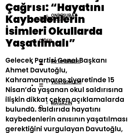
Çağrısı: “Hayatını
Kaybedenlerin
ONİKİŞUBAT
TEKNOLOJİ
İsimleri Okullarda
Yaşatılmalı”
DİĞER
Gelecek Partisi Genel Başkanı
FOTO GALERİ
Ahmet Davutoğlu,
Kahramanmaraş ziyaretinde 15
VİDEO GALERİ
Nisan’da yaşanan okul saldırısına
ilişkin dikkat çeken açıklamalarda
MAGAZİN
bulundu. Saldırıda hayatını
kaybedenlerin anısının yaşatılması
gerektiğini vurgulayan Davutoğlu,