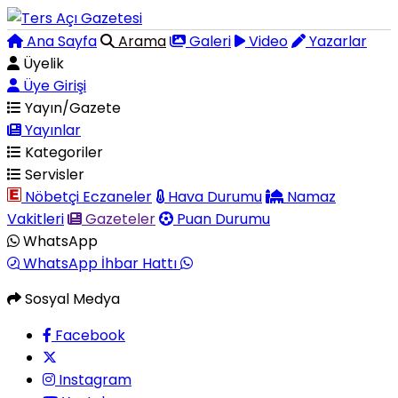
Ana Sayfa
Arama
Galeri
Video
Yazarlar
Üyelik
Üye Girişi
Yayın/Gazete
Yayınlar
Kategoriler
Servisler
Nöbetçi Eczaneler
Hava Durumu
Namaz
Vakitleri
Gazeteler
Puan Durumu
WhatsApp
WhatsApp İhbar Hattı
Sosyal Medya
Facebook
Instagram