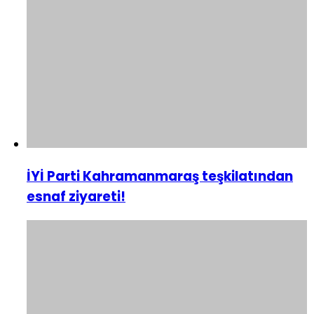
İYİ Parti Kahramanmaraş teşkilatından
esnaf ziyareti!