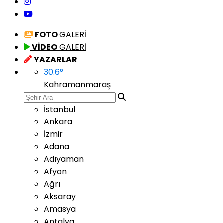
FOTO
GALERİ
VİDEO
GALERİ
YAZARLAR
30.6
°
Kahramanmaraş
İstanbul
Ankara
İzmir
Adana
Adıyaman
Afyon
Ağrı
Aksaray
Amasya
Antalya