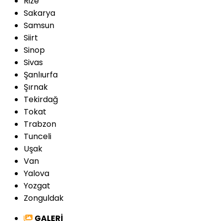
Rize
Sakarya
Samsun
Siirt
Sinop
Sivas
Şanlıurfa
Şırnak
Tekirdağ
Tokat
Trabzon
Tunceli
Uşak
Van
Yalova
Yozgat
Zonguldak
GALERİ