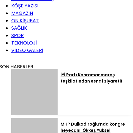
KÖŞE YAZISI
MAGAZİN
ONİKİŞUBAT
SAĞLIK
SPOR
TEKNOLOJİ
VİDEO GALERİ
SON HABERLER
İYİ Parti Kahramanmaraş
teşkilatından esnaf ziyareti!
MHP Dulkadiroğlu’nda kongre
heyecanı! Ökkeş Yüksel