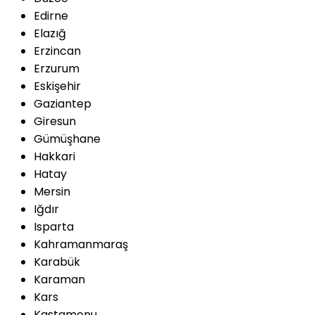
Edirne
Elazığ
Erzincan
Erzurum
Eskişehir
Gaziantep
Giresun
Gümüşhane
Hakkari
Hatay
Mersin
Iğdır
Isparta
Kahramanmaraş
Karabük
Karaman
Kars
Kastamonu