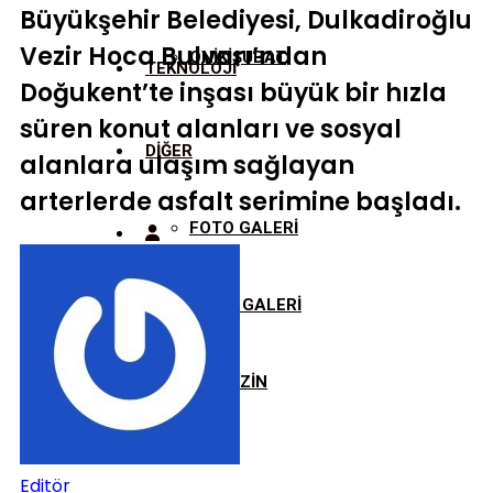
Büyükşehir Belediyesi, Dulkadiroğlu
Vezir Hoca Bulvarı’ndan
ONİKİŞUBAT
TEKNOLOJİ
Doğukent’te inşası büyük bir hızla
süren konut alanları ve sosyal
DİĞER
alanlara ulaşım sağlayan
arterlerde asfalt serimine başladı.
FOTO GALERİ
VİDEO GALERİ
MAGAZİN
Editör