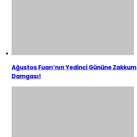
Ağustos Fuarı’nın Yedinci Gününe Zakkum
Damgası!