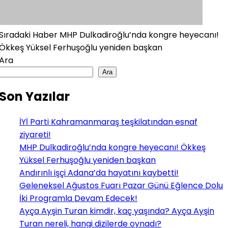
Sıradaki Haber
MHP Dulkadiroğlu’nda kongre heyecanı!
Ökkeş Yüksel Ferhuşoğlu yeniden başkan
Ara
Ara
Son Yazılar
İYİ Parti Kahramanmaraş teşkilatından esnaf
ziyareti!
MHP Dulkadiroğlu’nda kongre heyecanı! Ökkeş
Yüksel Ferhuşoğlu yeniden başkan
Andırınlı işçi Adana’da hayatını kaybetti!
Geleneksel Ağustos Fuarı Pazar Günü Eğlence Dolu
İki Programla Devam Edecek!
Ayça Ayşin Turan kimdir, kaç yaşında? Ayça Ayşin
Turan nereli, hangi dizilerde oynadı?