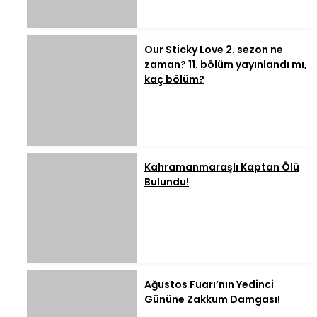
Our Sticky Love 2. sezon ne
zaman? 11. bölüm yayınlandı mı,
kaç bölüm?
Kahramanmaraşlı Kaptan Ölü
Bulundu!
Ağustos Fuarı’nın Yedinci
Gününe Zakkum Damgası!