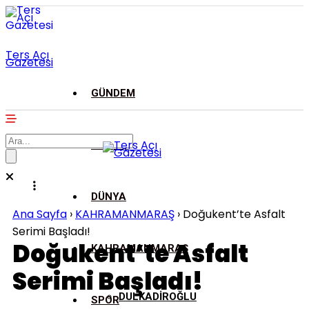
Ters Açı
Gazetesi
GÜNDEM
ASAYİŞ
DÜNYA
Ana Sayfa
›
KAHRAMANMARAŞ
›
Doğukent’te Asfalt
Serimi Başladı!
Doğukent’te Asfalt
KAHRAMANMARAŞ
Serimi Başladı!
DULKADİROĞLU
SPOR