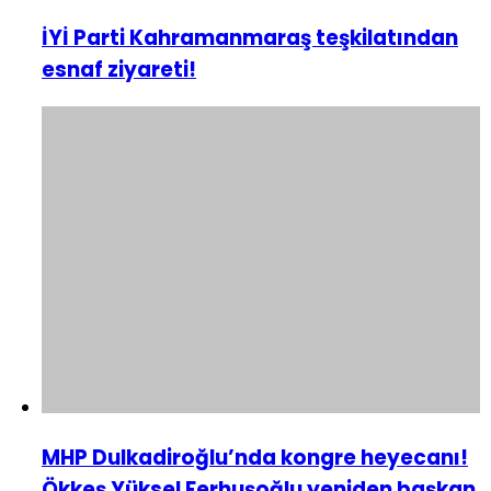
İYİ Parti Kahramanmaraş teşkilatından
esnaf ziyareti!
MHP Dulkadiroğlu’nda kongre heyecanı!
Ökkeş Yüksel Ferhuşoğlu yeniden başkan