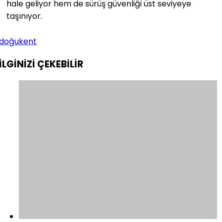
hale geliyor hem de sürüş güvenliği üst seviyeye
taşınıyor.
doğukent
İLGİNİZİ
ÇEKEBİLİR