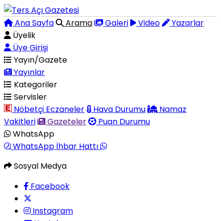
Ana Sayfa
Arama
Galeri
Video
Yazarlar
Üyelik
Üye Girişi
Yayın/Gazete
Yayınlar
Kategoriler
Servisler
Nöbetçi Eczaneler
Hava Durumu
Namaz
Vakitleri
Gazeteler
Puan Durumu
WhatsApp
WhatsApp İhbar Hattı
Sosyal Medya
Facebook
Instagram