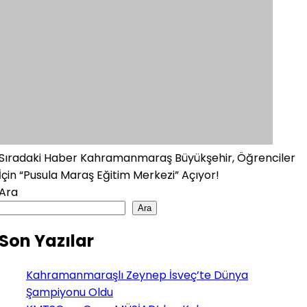
Sıradaki Haber
Kahramanmaraş Büyükşehir, Öğrenciler
İçin “Pusula Maraş Eğitim Merkezi” Açıyor!
Ara
Ara
Son Yazılar
Kahramanmaraşlı Zeynep İsveç’te Dünya
Şampiyonu Oldu