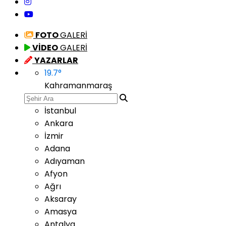
FOTO
GALERİ
VİDEO
GALERİ
YAZARLAR
19.7
°
Kahramanmaraş
İstanbul
Ankara
İzmir
Adana
Adıyaman
Afyon
Ağrı
Aksaray
Amasya
Antalya