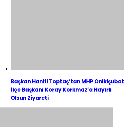
Başkan Hanifi Toptaş’tan MHP Onikişubat
İlçe Başkanı Koray Korkmaz’a Hayırlı
Olsun Ziyareti