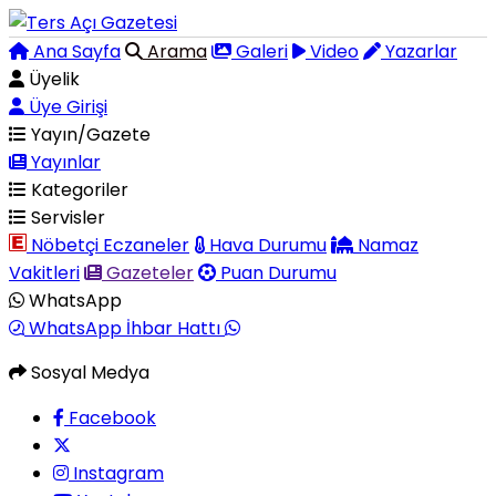
Ana Sayfa
Arama
Galeri
Video
Yazarlar
Üyelik
Üye Girişi
Yayın/Gazete
Yayınlar
Kategoriler
Servisler
Nöbetçi Eczaneler
Hava Durumu
Namaz
Vakitleri
Gazeteler
Puan Durumu
WhatsApp
WhatsApp İhbar Hattı
Sosyal Medya
Facebook
Instagram