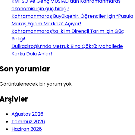
KMTSO ve Genç MÜSİAD’dan Kahramanmaraş
ekonomisi için güç birliği!
Kahramanmaraş Büyükşehir, Öğrenciler İçin “Pusula
Maraş Eğitim Merkezi” Açıyor!
Kahramanmaraş’ta İklim Dirençli Tarım İçin Güç
Birliği!
Dulkadiroğlu’nda Metruk Bina Çöktü: Mahallede
Korku Dolu Anlar!
Son yorumlar
Görüntülenecek bir yorum yok.
Arşivler
Ağustos 2026
Temmuz 2026
Haziran 2026