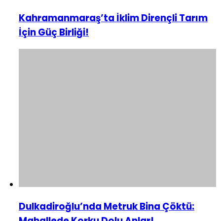
Kahramanmaraş’ta İklim Dirençli Tarım
İçin Güç Birliği!
Dulkadiroğlu’nda Metruk Bina Çöktü:
Mahallede Korku Dolu Anlar!