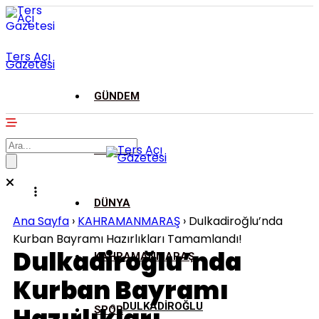
Ters Açı
Gazetesi
GÜNDEM
ASAYİŞ
DÜNYA
Ana Sayfa
›
KAHRAMANMARAŞ
›
Dulkadiroğlu’nda
Kurban Bayramı Hazırlıkları Tamamlandı!
Dulkadiroğlu’nda
KAHRAMANMARAŞ
Kurban Bayramı
DULKADİROĞLU
SPOR