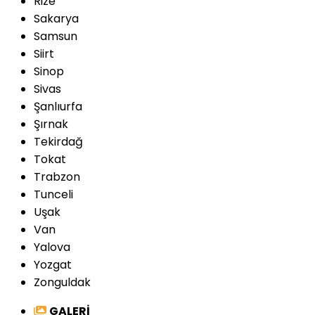
Rize
Sakarya
Samsun
Siirt
Sinop
Sivas
Şanlıurfa
Şırnak
Tekirdağ
Tokat
Trabzon
Tunceli
Uşak
Van
Yalova
Yozgat
Zonguldak
GALERİ