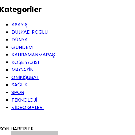
Kategoriler
ASAYİŞ
DULKADİROĞLU
DÜNYA
GÜNDEM
KAHRAMANMARAŞ
KÖŞE YAZISI
MAGAZİN
ONİKİŞUBAT
SAĞLIK
SPOR
TEKNOLOJİ
VİDEO GALERİ
SON HABERLER