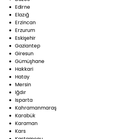
Edirne
Elazığ
Erzincan
Erzurum
Eskişehir
Gaziantep
Giresun
Gümüşhane
Hakkari
Hatay
Mersin
Iğdır
Isparta
Kahramanmaraş
Karabük
Karaman
Kars
Kastamonu