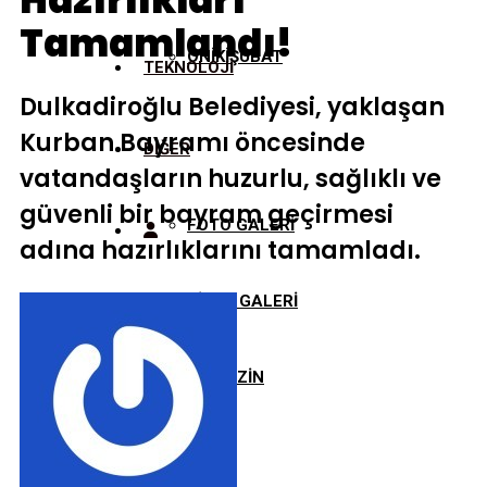
Hazırlıkları
Tamamlandı!
ONİKİŞUBAT
TEKNOLOJİ
Dulkadiroğlu Belediyesi, yaklaşan
Kurban Bayramı öncesinde
DİĞER
vatandaşların huzurlu, sağlıklı ve
güvenli bir bayram geçirmesi
FOTO GALERİ
adına hazırlıklarını tamamladı.
VİDEO GALERİ
MAGAZİN