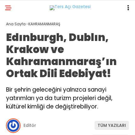
23.9
°
KAHRAMANMARAŞ
Ana Sayfa
›
KAHRAMANMARAŞ
Edınburgh, Dublın,
GALERİ
VİDEO
YAZARLAR
Krakow ve
GÜNDEM
Kahramanmaraş’ın
ASAYİŞ
Ortak Dili Edebiyat!
DÜNYA
KAHRAMANMARAŞ
Bir şehrin geleceğini yalnızca sanayi
yatırımları ya da turizm projeleri değil,
SPOR
kültürel kimliği de değiştirebiliyor.
TEKNOLOJİ
DİĞER
Editör
TÜM YAZILARI