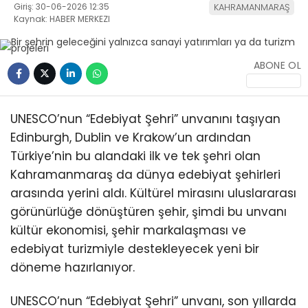
Giriş: 30-06-2026 12:35
KAHRAMANMARAŞ
Kaynak: HABER MERKEZI
ABONE OL
WhatsApp
UNESCO’nun “Edebiyat Şehri” unvanını taşıyan
İhbar Hattı
Edinburgh, Dublin ve Krakow’un ardından
Türkiye’nin bu alandaki ilk ve tek şehri olan
Kahramanmaraş da dünya edebiyat şehirleri
arasında yerini aldı. Kültürel mirasını uluslararası
Facebook
görünürlüğe dönüştüren şehir, şimdi bu unvanı
kültür ekonomisi, şehir markalaşması ve
edebiyat turizmiyle destekleyecek yeni bir
döneme hazırlanıyor.
Instagram
UNESCO’nun “Edebiyat Şehri” unvanı, son yıllarda