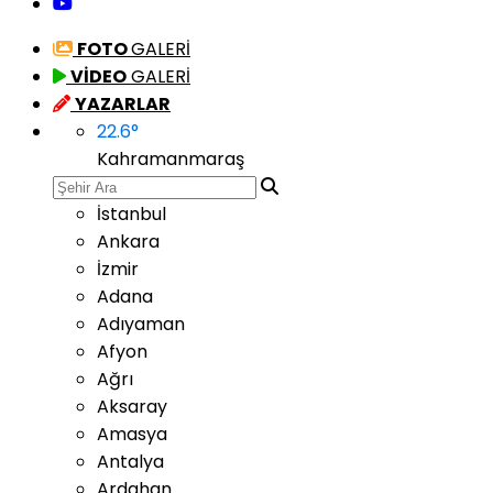
FOTO
GALERİ
VİDEO
GALERİ
YAZARLAR
22.6
°
Kahramanmaraş
İstanbul
Ankara
İzmir
Adana
Adıyaman
Afyon
Ağrı
Aksaray
Amasya
Antalya
Ardahan