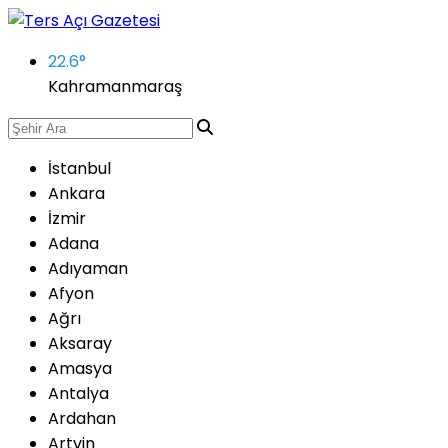
22.6
°
Kahramanmaraş
İstanbul
Ankara
İzmir
Adana
Adıyaman
Afyon
Ağrı
Aksaray
Amasya
Antalya
Ardahan
Artvin