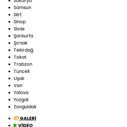
Sakarya
Samsun
Siirt
Sinop
Sivas
Şanlıurfa
Şırnak
Tekirdağ
Tokat
Trabzon
Tunceli
Uşak
Van
Yalova
Yozgat
Zonguldak
GALERİ
VİDEO