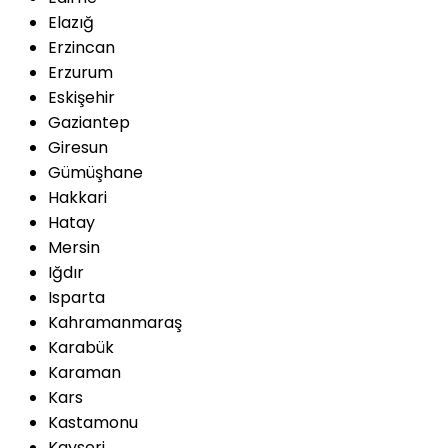
Elazığ
Erzincan
Erzurum
Eskişehir
Gaziantep
Giresun
Gümüşhane
Hakkari
Hatay
Mersin
Iğdır
Isparta
Kahramanmaraş
Karabük
Karaman
Kars
Kastamonu
Kayseri