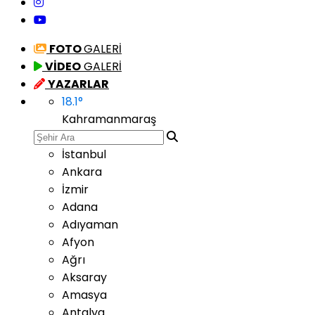
FOTO
GALERİ
VİDEO
GALERİ
YAZARLAR
18.1
°
Kahramanmaraş
İstanbul
Ankara
İzmir
Adana
Adıyaman
Afyon
Ağrı
Aksaray
Amasya
Antalya