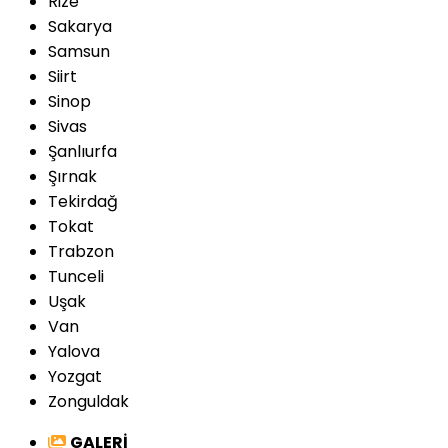
Rize
Sakarya
Samsun
Siirt
Sinop
Sivas
Şanlıurfa
Şırnak
Tekirdağ
Tokat
Trabzon
Tunceli
Uşak
Van
Yalova
Yozgat
Zonguldak
GALERİ