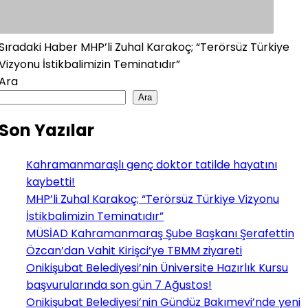
Sıradaki Haber
MHP’li Zuhal Karakoç; “Terörsüz Türkiye
Vizyonu İstikbalimizin Teminatıdır”
Ara
Ara
Son Yazılar
Kahramanmaraşlı genç doktor tatilde hayatını
kaybetti!
MHP’li Zuhal Karakoç; “Terörsüz Türkiye Vizyonu
İstikbalimizin Teminatıdır”
MÜSİAD Kahramanmaraş Şube Başkanı Şerafettin
Özcan’dan Vahit Kirişci’ye TBMM ziyareti
Onikişubat Belediyesi’nin Üniversite Hazırlık Kursu
başvurularında son gün 7 Ağustos!
Onikişubat Belediyesi’nin Gündüz Bakımevi’nde yeni