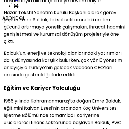
başarılarıyla dikkat çekmeye devam ediyor.
Nazar Tekstil Yönetim Kurulu Başkanı olarak görev
ABONE OL
yapan Emre Balduk, tekstil sektöründeki üretim
gücünü artırmaya yönelik çalışmaları, ihracat hacmini
genişletmesi ve kurumsal dönüşüm projeleriyle öne
çıktı.
Balduk’un, enerji ve teknoloji alanlarındaki yatırımları
da iş dünyasında karşılık bulurken, çok yönlü yönetim
anlayışıyla Türkiye’nin gelecek vadeden CEO’ları
arasında gösterildiği ifade edildi.
Eğitim ve Kariyer Yolculuğu
1986 yılında Kahramanmaraş’ta doğan Emre Balduk,
eğitimini İtalyan Lisesi’nin ardından Koç Üniversitesi
İşletme Bölümü’nde tamamladı. Kariyerine
uluslararası finans sektöründe başlayan Balduk, PwC