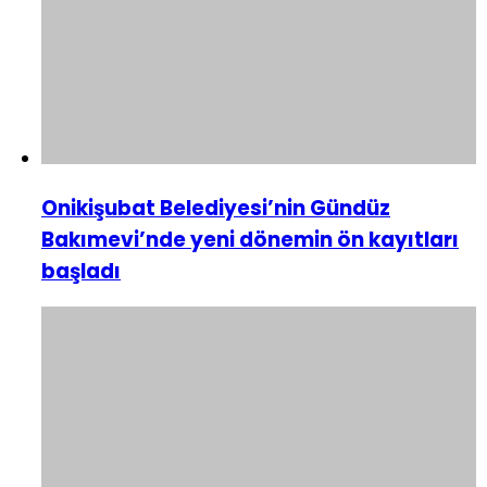
Onikişubat Belediyesi’nin Gündüz
Bakımevi’nde yeni dönemin ön kayıtları
başladı