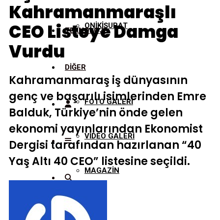
Kahramanmaraşlı
CEO Listeye Damga
ONİKİŞUBAT
TEKNOLOJİ
Vurdu
DİĞER
Kahramanmaraş iş dünyasının
genç ve başarılı isimlerinden Emre
FOTO GALERİ
Balduk, Türkiye’nin önde gelen
ekonomi yayınlarından Ekonomist
VİDEO GALERİ
Dergisi tarafından hazırlanan “40
Yaş Altı 40 CEO” listesine seçildi.
MAGAZİN