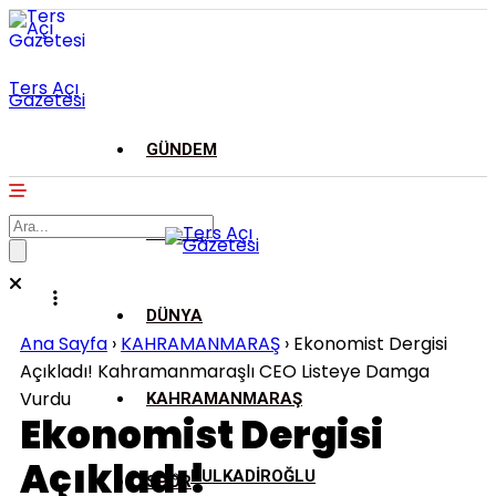
Ters Açı
Gazetesi
GÜNDEM
ASAYİŞ
DÜNYA
Ana Sayfa
›
KAHRAMANMARAŞ
›
Ekonomist Dergisi
Açıkladı! Kahramanmaraşlı CEO Listeye Damga
Vurdu
KAHRAMANMARAŞ
Ekonomist Dergisi
Açıkladı!
DULKADİROĞLU
SPOR