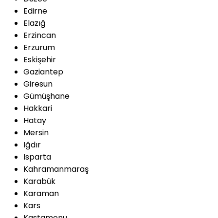
Edirne
Elazığ
Erzincan
Erzurum
Eskişehir
Gaziantep
Giresun
Gümüşhane
Hakkari
Hatay
Mersin
Iğdır
Isparta
Kahramanmaraş
Karabük
Karaman
Kars
Kastamonu