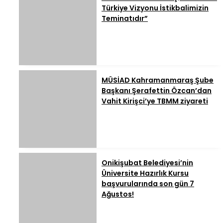
Türkiye Vizyonu İstikbalimizin
Teminatıdır”
MÜSİAD Kahramanmaraş Şube
Başkanı Şerafettin Özcan’dan
Vahit Kirişci’ye TBMM ziyareti
Onikişubat Belediyesi’nin
Üniversite Hazırlık Kursu
başvurularında son gün 7
Ağustos!