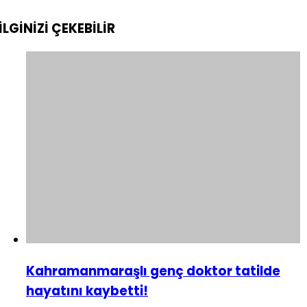
İLGİNİZİ
ÇEKEBİLİR
Kahramanmaraşlı genç doktor tatilde
hayatını kaybetti!