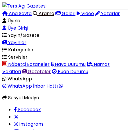
Ana Sayfa
Arama
Galeri
Video
Yazarlar
Üyelik
Üye Girişi
Yayın/Gazete
Yayınlar
Kategoriler
Servisler
Nöbetçi Eczaneler
Hava Durumu
Namaz
Vakitleri
Gazeteler
Puan Durumu
WhatsApp
WhatsApp İhbar Hattı
Sosyal Medya
Facebook
Instagram