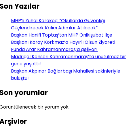
Son Yazılar
MHP’li Zuhal Karakoç: “Okullarda Güvenliği
Güçlendirecek Kalıcı Adımlar Atılacak”
Başkan Hanifi Toptaş’tan MHP Onikişubat İlçe
Başkanı Koray Korkmaz’a Hayırlı Olsun Ziyareti
Funda Arar Kahramanmaraş’a geliyor!
Madrigal Konseri Kahramanmaraş’ta unutulmaz bir
gece yaşattı!
Başkan Akpınar Bağlarbaşı Mahallesi sakinleriyle
buluştu!
Son yorumlar
Görüntülenecek bir yorum yok.
Arşivler