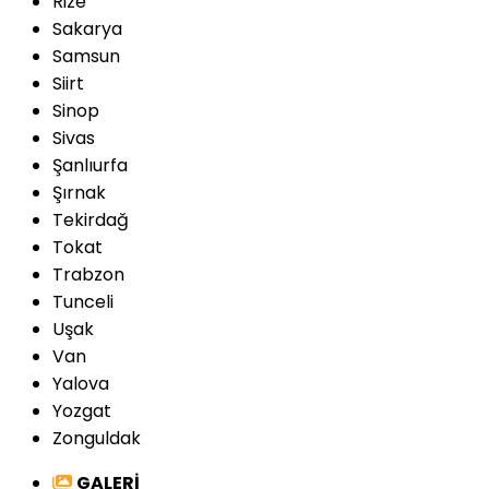
Rize
Sakarya
Samsun
Siirt
Sinop
Sivas
Şanlıurfa
Şırnak
Tekirdağ
Tokat
Trabzon
Tunceli
Uşak
Van
Yalova
Yozgat
Zonguldak
GALERİ