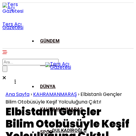
Ters Açı
Gazetesi
GÜNDEM
ASAYİŞ
DÜNYA
Ana Sayfa
›
KAHRAMANMARAŞ
›
Elbistanlı Gençler
Bilim Otobüsüyle Keşif Yolculuğuna Çıktı!
Elbistanlı Gençler
KAHRAMANMARAŞ
Bilim Otobüsüyle Keşif
DULKADİROĞLU
SPOR