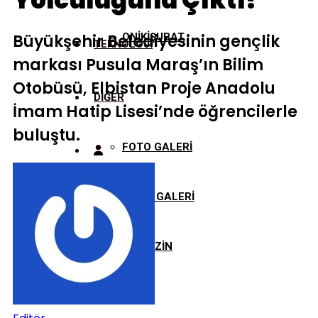
Yolculuğuna Çıktı!
Büyükşehir Belediyesinin gençlik
ONİKİŞUBAT
TEKNOLOJİ
markası Pusula Maraş’ın Bilim
Otobüsü, Elbistan Proje Anadolu
DİĞER
İmam Hatip Lisesi’nde öğrencilerle
buluştu.
FOTO GALERİ
VİDEO GALERİ
MAGAZİN