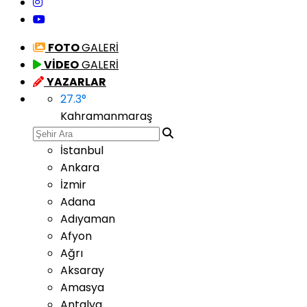
FOTO
GALERİ
VİDEO
GALERİ
YAZARLAR
27.3
°
Kahramanmaraş
İstanbul
Ankara
İzmir
Adana
Adıyaman
Afyon
Ağrı
Aksaray
Amasya
Antalya