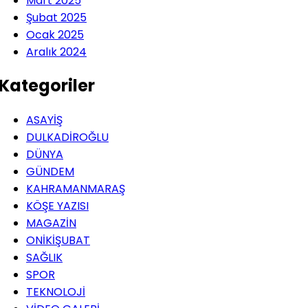
Mart 2025
Şubat 2025
Ocak 2025
Aralık 2024
Kategoriler
ASAYİŞ
DULKADİROĞLU
DÜNYA
GÜNDEM
KAHRAMANMARAŞ
KÖŞE YAZISI
MAGAZİN
ONİKİŞUBAT
SAĞLIK
SPOR
TEKNOLOJİ