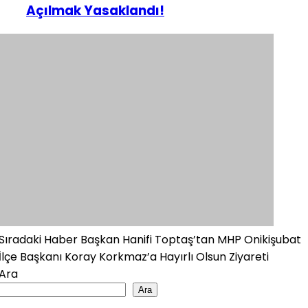
Açılmak Yasaklandı!
Sıradaki Haber
Başkan Hanifi Toptaş’tan MHP Onikişubat
İlçe Başkanı Koray Korkmaz’a Hayırlı Olsun Ziyareti
Ara
Ara