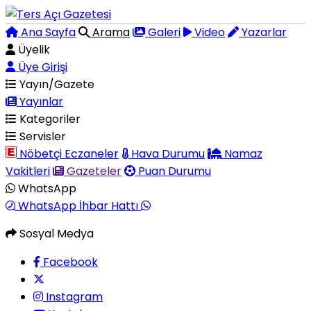
Ana Sayfa
Arama
Galeri
Video
Yazarlar
Üyelik
Üye Girişi
Yayın/Gazete
Yayınlar
Kategoriler
Servisler
Nöbetçi Eczaneler
Hava Durumu
Namaz
Vakitleri
Gazeteler
Puan Durumu
WhatsApp
WhatsApp İhbar Hattı
Sosyal Medya
Facebook
Instagram