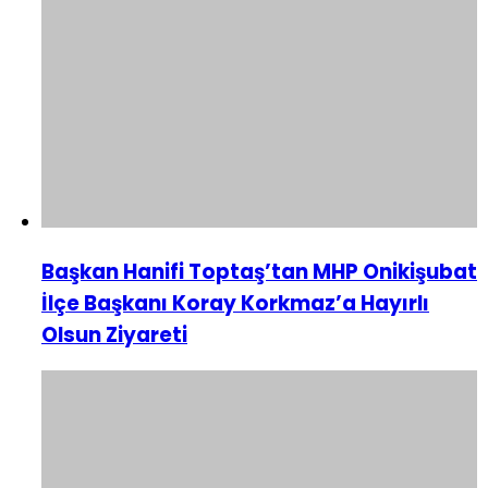
Başkan Hanifi Toptaş’tan MHP Onikişubat
İlçe Başkanı Koray Korkmaz’a Hayırlı
Olsun Ziyareti