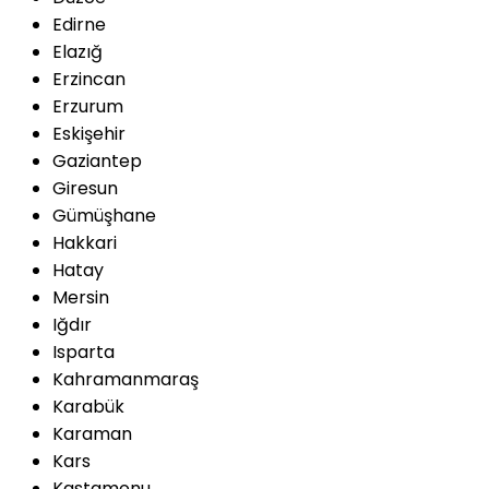
Edirne
Elazığ
Erzincan
Erzurum
Eskişehir
Gaziantep
Giresun
Gümüşhane
Hakkari
Hatay
Mersin
Iğdır
Isparta
Kahramanmaraş
Karabük
Karaman
Kars
Kastamonu