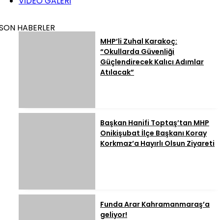
VİDEO GALERİ
SON HABERLER
MHP’li Zuhal Karakoç:
“Okullarda Güvenliği
Güçlendirecek Kalıcı Adımlar
Atılacak”
Başkan Hanifi Toptaş’tan MHP
Onikişubat İlçe Başkanı Koray
Korkmaz’a Hayırlı Olsun Ziyareti
Funda Arar Kahramanmaraş’a
geliyor!