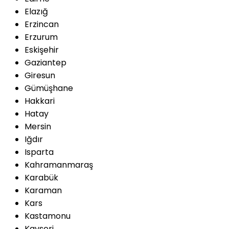
Elazığ
Erzincan
Erzurum
Eskişehir
Gaziantep
Giresun
Gümüşhane
Hakkari
Hatay
Mersin
Iğdır
Isparta
Kahramanmaraş
Karabük
Karaman
Kars
Kastamonu
Kayseri