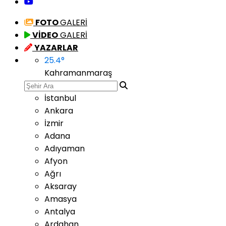
FOTO
GALERİ
VİDEO
GALERİ
YAZARLAR
25.4
°
Kahramanmaraş
İstanbul
Ankara
İzmir
Adana
Adıyaman
Afyon
Ağrı
Aksaray
Amasya
Antalya
Ardahan