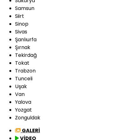
Sakarya
Samsun
Siirt
Sinop
Sivas
Şanlıurfa
Şırnak
Tekirdağ
Tokat
Trabzon
Tunceli
Uşak
Van
Yalova
Yozgat
Zonguldak
GALERİ
VİDEO