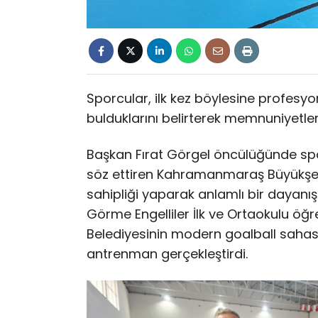
Sporcular, ilk kez böylesine profes
bulduklarını belirterek memnuniyetlerin
Başkan Fırat Görgel öncülüğünde spo
söz ettiren Kahramanmaraş Büyükşehi
sahipliği yaparak anlamlı bir dayan
Görme Engelliler İlk ve Ortaokulu ö
Belediyesinin modern goalball sahas
antrenman gerçekleştirdi.