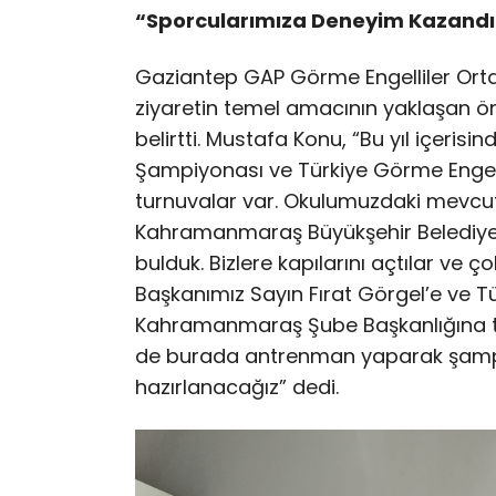
“Sporcularımıza Deneyim Kazandı
Gaziantep GAP Görme Engelliler Ort
ziyaretin temel amacının yaklaşan ö
belirtti. Mustafa Konu, “Bu yıl içeris
Şampiyonası ve Türkiye Görme Engell
turnuvalar var. Okulumuzdaki mevcut s
Kahramanmaraş Büyükşehir Belediye
bulduk. Bizlere kapılarını açtılar ve ç
Başkanımız Sayın Fırat Görgel’e ve T
Kahramanmaraş Şube Başkanlığına teş
de burada antrenman yaparak şampi
hazırlanacağız” dedi.