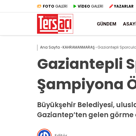
FOTO
GALERİ
VİDEO
GALERİ
YAZARLAR
GÜNDEM
ASAY
Ana Sayfa
›
KAHRAMANMARAŞ
›
Gaziantepli Sporcul
Gaziantepli
Şampiyona Ön
Büyükşehir Belediyesi, ulus
Gaziantep’ten gelen görme e
Editör