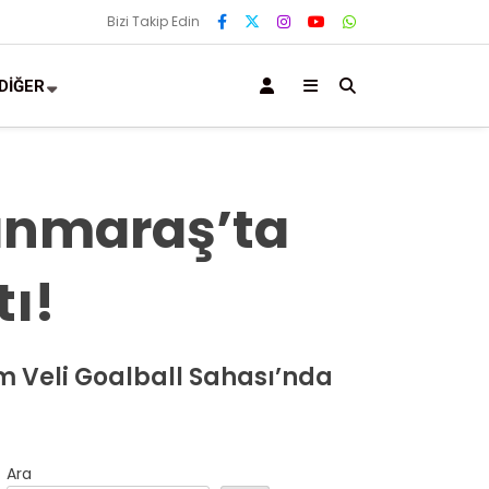
Bizi Takip Edin
DİĞER
anmaraş’ta
ı!
m Veli Goalball Sahası’nda
Ara