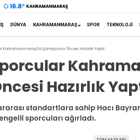
16.8
°
KAHRAMANMARAŞ
İŞ
DÜNYA
KAHRAMANMARAŞ
SPOR
TEKNOLOJİ
ar Kahramanmaraş’ta Şampiyona Öncesi Hazırlık Yaptı!
 Sporcular Kahram
cesi Hazırlık Yapt
lararası standartlara sahip Hacı Bayra
ngelli sporcuları ağırladı.
TÜM YAZILARI