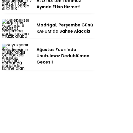
ALO 153’ten Temmuz
Ayında Etkin Hizmet!
Madrigal, Perşembe Günü
KAFUM’da Sahne Alacak!
Ağustos Fuarı’nda
Unutulmaz Dedublüman
Gecesi!