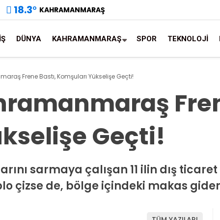
18.3
°
KAHRAMANMARAŞ
İŞ
DÜNYA
KAHRAMANMARAŞ
SPOR
TEKNOLOJİ
raş Frene Bastı, Komşuları Yükselişe Geçti!
hramanmaraş Fren
kselişe Geçti!
ını sarmaya çalışan 11 ilin dış ticaret 
blo çizse de, bölge içindeki makas gider
TÜM YAZILARI