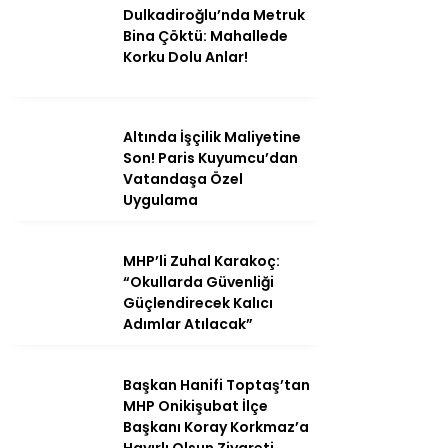
Dulkadiroğlu’nda Metruk
Bina Çöktü: Mahallede
Korku Dolu Anlar!
Altında İşçilik Maliyetine
Son! Paris Kuyumcu’dan
Vatandaşa Özel
Uygulama
MHP’li Zuhal Karakoç:
“Okullarda Güvenliği
Güçlendirecek Kalıcı
Adımlar Atılacak”
Başkan Hanifi Toptaş’tan
MHP Onikişubat İlçe
Başkanı Koray Korkmaz’a
Hayırlı Olsun Ziyareti