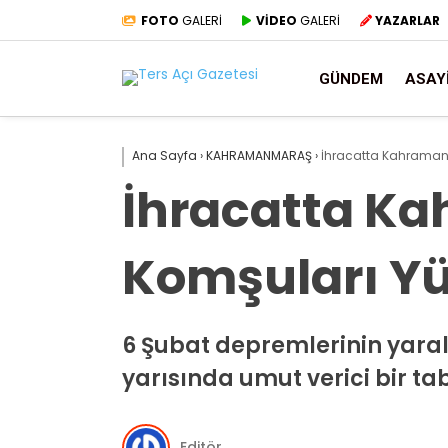
FOTO
GALERİ
VİDEO
GALERİ
YAZARLAR
GÜNDEM
ASAY
Ana Sayfa
›
KAHRAMANMARAŞ
›
İhracatta Kahramanma
İhracatta Ka
Komşuları Yü
6 Şubat depremlerinin yaralar
yarısında umut verici bir ta
Editör