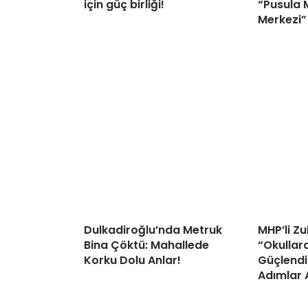
için güç birliği!
“Pusula 
Merkezi”
Dulkadiroğlu’nda Metruk
MHP’li Z
Bina Çöktü: Mahallede
“Okullar
Korku Dolu Anlar!
Güçlendi
Adımlar 