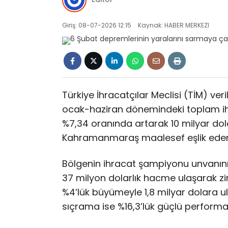
Giriş: 08-07-2026 12:15
Kaynak: HABER MERKEZI
Türkiye İhracatçılar Meclisi (TİM) ver
ocak-haziran dönemindeki toplam ihr
%7,34 oranında artarak 10 milyar dolar
Kahramanmaraş maalesef eşlik ede
Bölgenin ihracat şampiyonu unvanını 
37 milyon dolarlık hacme ulaşarak zir
%4’lük büyümeyle 1,8 milyar dolara u
sıçrama ise %16,3’lük güçlü perform