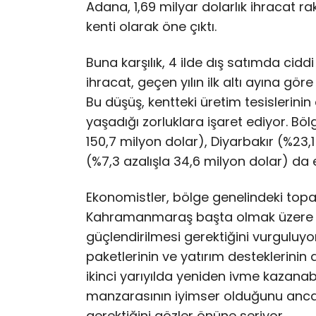
Adana, 1,69 milyar dolarlık ihracat r
kenti olarak öne çıktı.
Buna karşılık, 4 ilde dış satımda cid
ihracat, geçen yılın ilk altı ayına gö
Bu düşüş, kentteki üretim tesisleri
yaşadığı zorluklara işaret ediyor. Bö
150,7 milyon dolar), Diyarbakır (%23,
(%7,3 azalışla 34,6 milyon dolar) da eş
Ekonomistler, bölge genelindeki topar
Kahramanmaraş başta olmak üzere ge
güçlendirilmesi gerektiğini vurguluyor
paketlerinin ve yatırım desteklerinin
ikinci yarıyılda yeniden ivme kazanabil
manzarasının iyimser olduğunu ancak
gerektiğini gözler önüne seriyor.