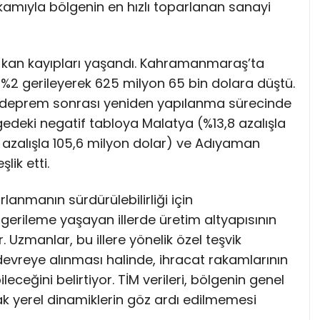
akamıyla bölgenin en hızlı toparlanan sanayi
di kan kayıpları yaşandı. Kahramanmaraş’ta
re %2 gerileyerek 625 milyon 65 bin dolara düştü.
nin deprem sonrası yeniden yapılanma sürecinde
lgedeki negatif tabloya Malatya (%13,8 azalışla
1 azalışla 105,6 milyon dolar) ve Adıyaman
lik etti.
lanmanın sürdürülebilirliği için
rileme yaşayan illerde üretim altyapısının
. Uzmanlar, bu illere yönelik özel teşvik
 devreye alınması halinde, ihracat rakamlarının
eceğini belirtiyor. TİM verileri, bölgenin genel
 yerel dinamiklerin göz ardı edilmemesi