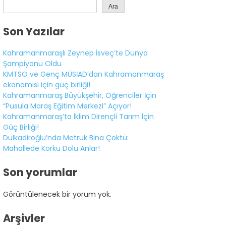
Ara
Son Yazılar
Kahramanmaraşlı Zeynep İsveç’te Dünya
Şampiyonu Oldu
KMTSO ve Genç MÜSİAD’dan Kahramanmaraş
ekonomisi için güç birliği!
Kahramanmaraş Büyükşehir, Öğrenciler İçin
“Pusula Maraş Eğitim Merkezi” Açıyor!
Kahramanmaraş’ta İklim Dirençli Tarım İçin
Güç Birliği!
Dulkadiroğlu’nda Metruk Bina Çöktü:
Mahallede Korku Dolu Anlar!
Son yorumlar
WhatsApp
İhbar Hattı
Görüntülenecek bir yorum yok.
Arşivler