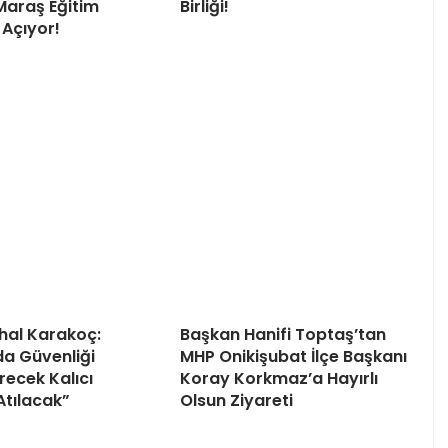
Maraş Eğitim
Birliği!
 Açıyor!
uhal Karakoç:
Başkan Hanifi Toptaş’tan
da Güvenliği
MHP Onikişubat İlçe Başkanı
recek Kalıcı
Koray Korkmaz’a Hayırlı
Atılacak”
Olsun Ziyareti