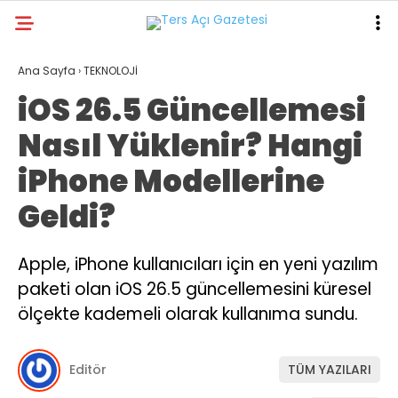
18.8
°
KAHRAMANMARAŞ
Ana Sayfa
›
TEKNOLOJİ
iOS 26.5 Güncellemesi
GALERİ
VİDEO
YAZARLAR
Nasıl Yüklenir? Hangi
GÜNDEM
iPhone Modellerine
ASAYİŞ
Geldi?
DÜNYA
KAHRAMANMARAŞ
Apple, iPhone kullanıcıları için en yeni yazılım
paketi olan iOS 26.5 güncellemesini küresel
SPOR
ölçekte kademeli olarak kullanıma sundu.
TEKNOLOJİ
DİĞER
Editör
TÜM YAZILARI