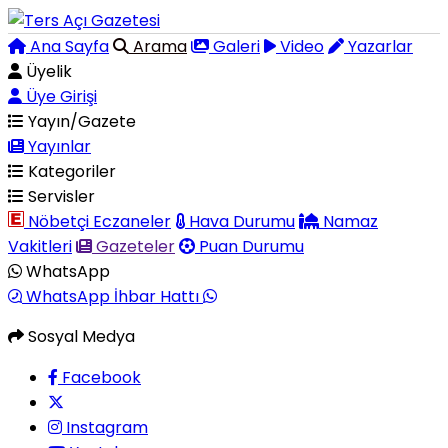
Ana Sayfa
Arama
Galeri
Video
Yazarlar
Üyelik
Üye Girişi
Yayın/Gazete
Yayınlar
Kategoriler
Servisler
Nöbetçi Eczaneler
Hava Durumu
Namaz
Vakitleri
Gazeteler
Puan Durumu
WhatsApp
WhatsApp İhbar Hattı
Sosyal Medya
Facebook
Instagram