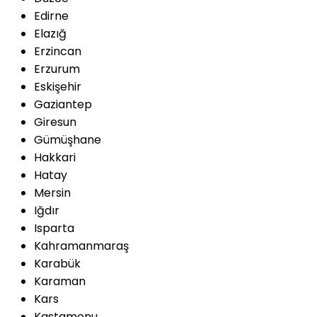
Edirne
Elazığ
Erzincan
Erzurum
Eskişehir
Gaziantep
Giresun
Gümüşhane
Hakkari
Hatay
Mersin
Iğdır
Isparta
Kahramanmaraş
Karabük
Karaman
Kars
Kastamonu