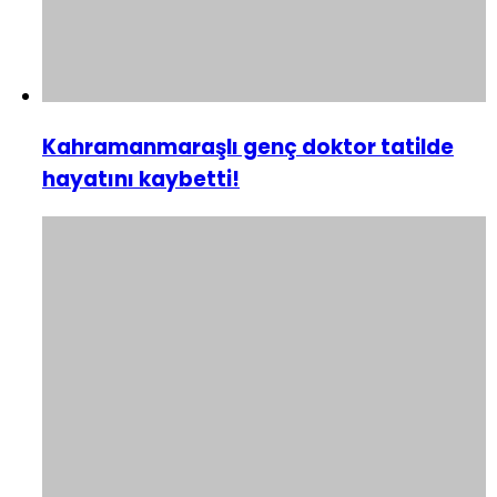
Kahramanmaraşlı genç doktor tatilde
hayatını kaybetti!