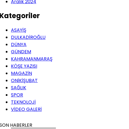
Aralık 2024
Kategoriler
ASAYİŞ
DULKADİROĞLU
DÜNYA
GÜNDEM
KAHRAMANMARAŞ
KÖŞE YAZISI
MAGAZİN
ONİKİŞUBAT
SAĞLIK
SPOR
TEKNOLOJİ
VİDEO GALERİ
SON HABERLER