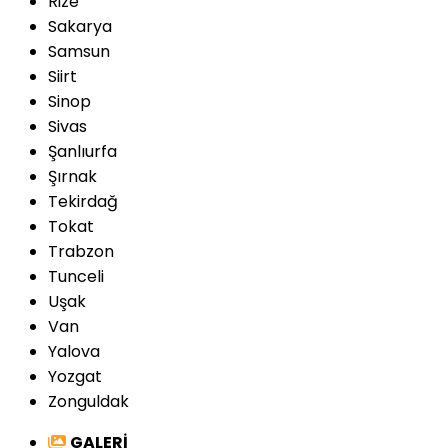
Rize
Sakarya
Samsun
Siirt
Sinop
Sivas
Şanlıurfa
Şırnak
Tekirdağ
Tokat
Trabzon
Tunceli
Uşak
Van
Yalova
Yozgat
Zonguldak
GALERİ