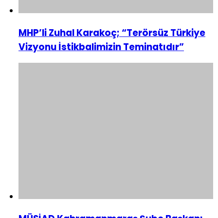
MHP’li Zuhal Karakoç; “Terörsüz Türkiye
Vizyonu İstikbalimizin Teminatıdır”