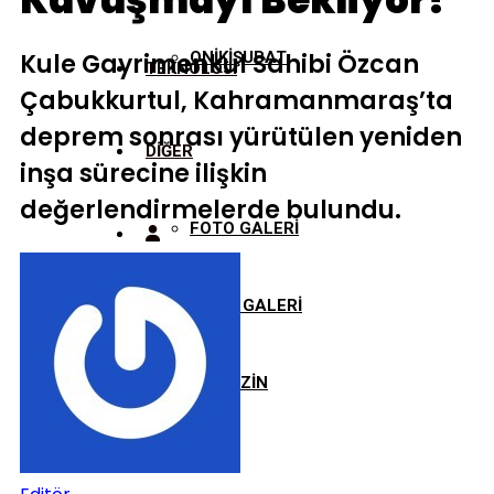
Kavuşmayı Bekliyor!
Kule Gayrimenkul Sahibi Özcan
ONİKİŞUBAT
TEKNOLOJİ
Çabukkurtul, Kahramanmaraş’ta
deprem sonrası yürütülen yeniden
DİĞER
inşa sürecine ilişkin
değerlendirmelerde bulundu.
FOTO GALERİ
VİDEO GALERİ
MAGAZİN