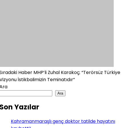
Sıradaki Haber
MHP’li Zuhal Karakoç; “Terörsüz Türkiye
Vizyonu İstikbalimizin Teminatıdır”
Ara
Ara
Son Yazılar
Kahramanmaraşlı genç doktor tatilde hayatını