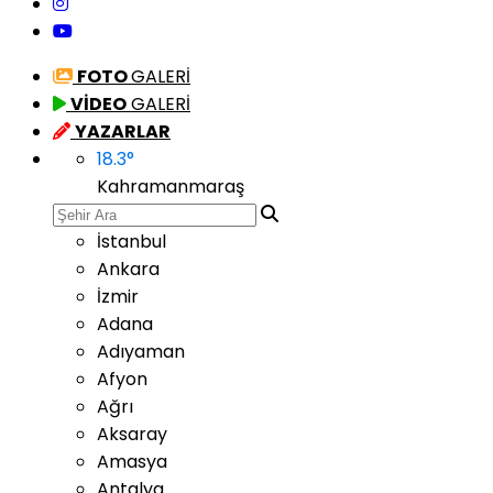
FOTO
GALERİ
VİDEO
GALERİ
YAZARLAR
18.3
°
Kahramanmaraş
İstanbul
Ankara
İzmir
Adana
Adıyaman
Afyon
Ağrı
Aksaray
Amasya
Antalya