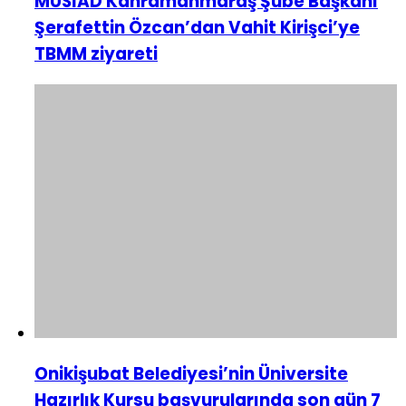
MÜSİAD Kahramanmaraş Şube Başkanı
Şerafettin Özcan’dan Vahit Kirişci’ye
TBMM ziyareti
Onikişubat Belediyesi’nin Üniversite
Hazırlık Kursu başvurularında son gün 7