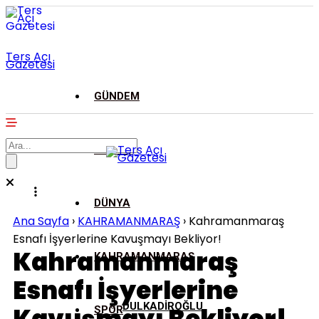
Ters Açı
Gazetesi
GÜNDEM
ASAYİŞ
DÜNYA
Ana Sayfa
›
KAHRAMANMARAŞ
›
Kahramanmaraş
Esnafı İşyerlerine Kavuşmayı Bekliyor!
Kahramanmaraş
KAHRAMANMARAŞ
Esnafı İşyerlerine
DULKADİROĞLU
SPOR