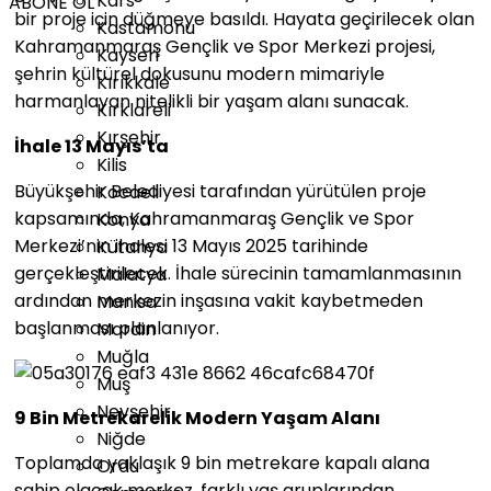
Kars
ABONE OL
bir proje için düğmeye basıldı. Hayata geçirilecek olan
Kastamonu
Kahramanmaraş Gençlik ve Spor Merkezi projesi,
Kayseri
şehrin kültürel dokusunu modern mimariyle
Kırıkkale
harmanlayan nitelikli bir yaşam alanı sunacak.
Kırklareli
Kırşehir
İhale 13 Mayıs’ta
Kilis
Büyükşehir Belediyesi tarafından yürütülen proje
Kocaeli
kapsamında, Kahramanmaraş Gençlik ve Spor
Konya
Merkezi’nin ihalesi 13 Mayıs 2025 tarihinde
Kütahya
gerçekleştirilecek. İhale sürecinin tamamlanmasının
Malatya
ardından merkezin inşasına vakit kaybetmeden
Manisa
başlanması planlanıyor.
Mardin
Muğla
Muş
Nevşehir
9 Bin Metrekarelik Modern Yaşam Alanı
Niğde
Toplamda yaklaşık 9 bin metrekare kapalı alana
Ordu
sahip olacak merkez, farklı yaş gruplarından