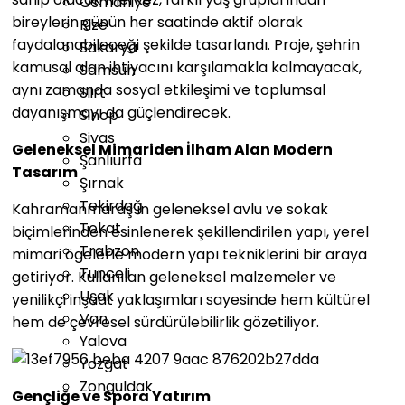
Osmaniye
bireylerin günün her saatinde aktif olarak
Rize
faydalanabileceği şekilde tasarlandı. Proje, şehrin
Sakarya
kamusal alan ihtiyacını karşılamakla kalmayacak,
Samsun
aynı zamanda sosyal etkileşimi ve toplumsal
Siirt
dayanışmayı da güçlendirecek.
Sinop
Sivas
Geleneksel Mimariden İlham Alan Modern
Şanlıurfa
Tasarım
Şırnak
Tekirdağ
Kahramanmaraş’ın geleneksel avlu ve sokak
Tokat
biçimlerinden esinlenerek şekillendirilen yapı, yerel
Trabzon
mimari ögelerle modern yapı tekniklerini bir araya
Tunceli
getiriyor. Kullanılan geleneksel malzemeler ve
Uşak
yenilikçi inşaat yaklaşımları sayesinde hem kültürel
Van
hem de çevresel sürdürülebilirlik gözetiliyor.
Yalova
Yozgat
Zonguldak
Gençliğe ve Spora Yatırım