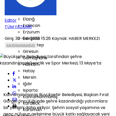
Düzce
Edirne
Elazığ
Editör
Erzincan
TÜM YAZILARI
Erzurum
Giriş: 30-04-2025 15:26
Eskişehir
Kaynak: HABER MERKEZI
Gaziantep
KAHRAMANMARAŞ
Giresun
Gümüşhane
Hakkari
Hatay
Mersin
Iğdır
Isparta
Kahramanmaraş Büyükşehir Belediyesi, Başkan Fırat
Kahramanmaraş
Görgel öncülüğünde şehre kazandırdığı yatırımlara
Karabük
bir yenisini daha ekliyor. Şehrin sosyal yaşamına ve
Karaman
genç nüfusun gelişimine büyük katkı sağlayacak yeni