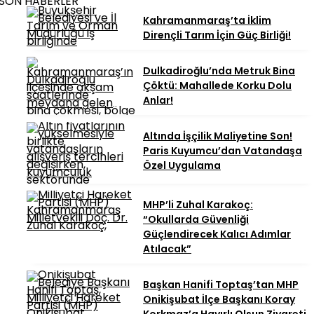
SON HABERLER
Kahramanmaraş’ta İklim
Dirençli Tarım İçin Güç Birliği!
Dulkadiroğlu’nda Metruk Bina
Çöktü: Mahallede Korku Dolu
Anlar!
Altında İşçilik Maliyetine Son!
Paris Kuyumcu’dan Vatandaşa
Özel Uygulama
MHP’li Zuhal Karakoç:
“Okullarda Güvenliği
Güçlendirecek Kalıcı Adımlar
Atılacak”
Başkan Hanifi Toptaş’tan MHP
Onikişubat İlçe Başkanı Koray