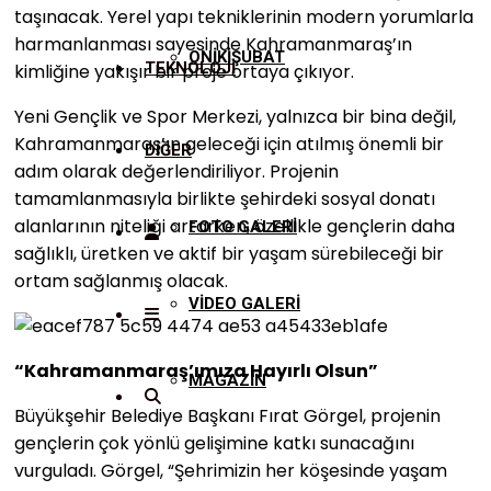
taşınacak. Yerel yapı tekniklerinin modern yorumlarla
harmanlanması sayesinde Kahramanmaraş’ın
ONİKİŞUBAT
TEKNOLOJİ
kimliğine yakışır bir proje ortaya çıkıyor.
Yeni Gençlik ve Spor Merkezi, yalnızca bir bina değil,
Kahramanmaraş’ın geleceği için atılmış önemli bir
DİĞER
adım olarak değerlendiriliyor. Projenin
tamamlanmasıyla birlikte şehirdeki sosyal donatı
alanlarının niteliği artarken, özellikle gençlerin daha
FOTO GALERİ
sağlıklı, üretken ve aktif bir yaşam sürebileceği bir
ortam sağlanmış olacak.
VİDEO GALERİ
“Kahramanmaraş’ımıza Hayırlı Olsun”
MAGAZİN
Büyükşehir Belediye Başkanı Fırat Görgel, projenin
gençlerin çok yönlü gelişimine katkı sunacağını
vurguladı. Görgel, “Şehrimizin her köşesinde yaşam