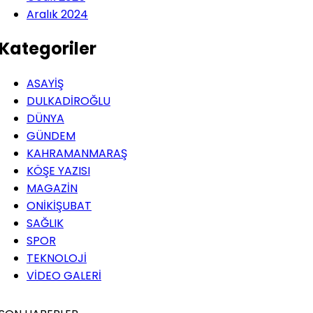
Aralık 2024
Kategoriler
ASAYİŞ
DULKADİROĞLU
DÜNYA
GÜNDEM
KAHRAMANMARAŞ
KÖŞE YAZISI
MAGAZİN
ONİKİŞUBAT
SAĞLIK
SPOR
TEKNOLOJİ
VİDEO GALERİ