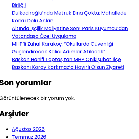
Birliği!
Dulkadiroğlu’nda Metruk Bina Çöktü: Mahallede
Korku Dolu Anlar!
Altında İşçilik Maliyetine Son! Paris Kuyumcu’dan
Vatandaşa Özel Uygulama
MHP’li Zuhal Karakoç: “Okullarda Güvenliği
Güçlendirecek Kalıcı Adımlar Atılacak”
Başkan Hanifi Toptaş’tan MHP Onikişubat İlçe
Başkanı Koray Korkmaz’a Hayırlı Olsun Ziyareti
Son yorumlar
Görüntülenecek bir yorum yok.
Arşivler
Ağustos 2026
Temmuz 2026