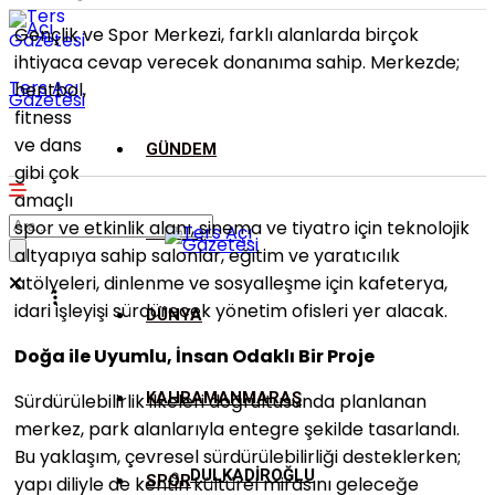
Gençlik ve Spor Merkezi, farklı alanlarda birçok
ihtiyaca cevap verecek donanıma sahip. Merkezde;
Ters Açı
hentbol,
Gazetesi
fitness
ve dans
GÜNDEM
gibi çok
amaçlı
spor ve etkinlik alanı, sinema ve tiyatro için teknolojik
ASAYİŞ
altyapıya sahip salonlar, eğitim ve yaratıcılık
atölyeleri, dinlenme ve sosyalleşme için kafeterya,
idari işleyişi sürdürecek yönetim ofisleri yer alacak.
DÜNYA
Doğa ile Uyumlu, İnsan Odaklı Bir Proje
KAHRAMANMARAŞ
Sürdürülebilirlik ilkeleri doğrultusunda planlanan
merkez, park alanlarıyla entegre şekilde tasarlandı.
Bu yaklaşım, çevresel sürdürülebilirliği desteklerken;
DULKADİROĞLU
SPOR
yapı diliyle de kentin kültürel mirasını geleceğe