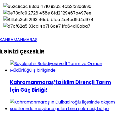
KAHRAMANMARAŞ
İLGİNİZİ
ÇEKEBİLİR
Kahramanmaraş’ta İklim Dirençli Tarım
İçin Güç Birliği!