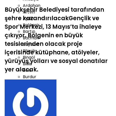
Ardahan
Büyükşehir Belediyesi tarafından
Artvin
şehre kazandırılacakGençlik ve
Aydın
Balıkesir
Spor Merkezi, 13 Mayıs’ta ihaleye
Bartın
çıkıyor. Bölgenin en büyük
Batman
tesislerinden olacak proje
Bayburt
Bilecik
içerisinde kütüphane, atölyeler,
Bingöl
yürüyüş yolları ve sosyal donatılar
Bitlis
yer alacak.
Bolu
Burdur
Bursa
Çanakkale
Çankırı
Çorum
Denizli
Diyarbakır