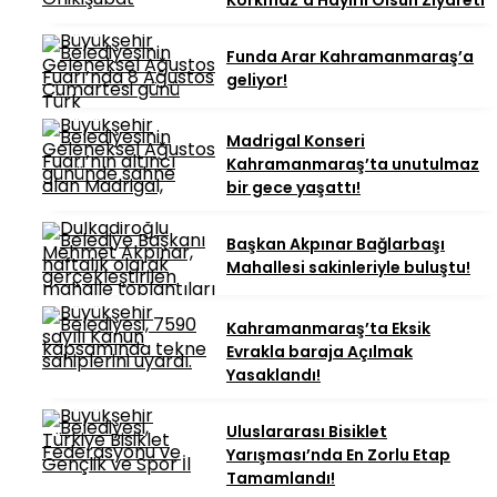
Korkmaz’a Hayırlı Olsun Ziyareti
Funda Arar Kahramanmaraş’a
geliyor!
Madrigal Konseri
Kahramanmaraş’ta unutulmaz
bir gece yaşattı!
Başkan Akpınar Bağlarbaşı
Mahallesi sakinleriyle buluştu!
Kahramanmaraş’ta Eksik
Evrakla baraja Açılmak
Yasaklandı!
Uluslararası Bisiklet
Yarışması’nda En Zorlu Etap
Tamamlandı!