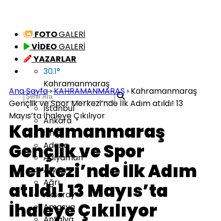
FOTO
GALERİ
VİDEO
GALERİ
YAZARLAR
30.1
°
Kahramanmaraş
Ana Sayfa
›
KAHRAMANMARAŞ
›
Kahramanmaraş
Gençlik ve Spor Merkezi’nde İlk Adım atıldı! 13
İstanbul
Mayıs’ta İhaleye Çıkılıyor
Ankara
Kahramanmaraş
İzmir
Gençlik ve Spor
Adana
Adıyaman
Merkezi’nde İlk Adım
Afyon
Ağrı
atıldı! 13 Mayıs’ta
Aksaray
İhaleye Çıkılıyor
Amasya
Antalya