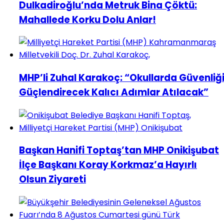
Dulkadiroğlu’nda Metruk Bina Çöktü:
Mahallede Korku Dolu Anlar!
MHP’li Zuhal Karakoç: “Okullarda Güvenliğ
Güçlendirecek Kalıcı Adımlar Atılacak”
Başkan Hanifi Toptaş’tan MHP Onikişubat
İlçe Başkanı Koray Korkmaz’a Hayırlı
Olsun Ziyareti