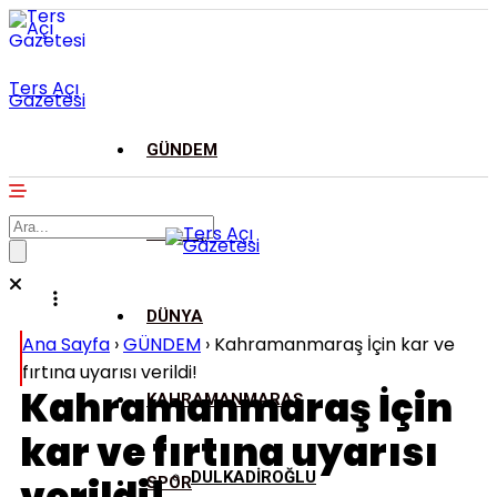
Ters Açı
Gazetesi
GÜNDEM
ASAYİŞ
DÜNYA
Ana Sayfa
›
GÜNDEM
›
Kahramanmaraş İçin kar ve
fırtına uyarısı verildi!
Kahramanmaraş İçin
KAHRAMANMARAŞ
kar ve fırtına uyarısı
DULKADİROĞLU
SPOR