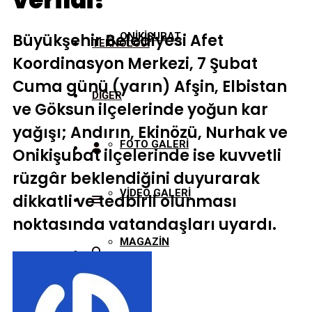
verildi!
Büyükşehir Belediyesi Afet
ONİKİŞUBAT
TEKNOLOJİ
Koordinasyon Merkezi, 7 Şubat
Cuma günü (yarın) Afşin, Elbistan
DİĞER
ve Göksun ilçelerinde yoğun kar
yağışı; Andırın, Ekinözü, Nurhak ve
FOTO GALERİ
Onikişubat ilçelerinde ise kuvvetli
rüzgâr beklendiğini duyurarak
VİDEO GALERİ
dikkatli ve tedbirli olunması
noktasında vatandaşları uyardı.
MAGAZİN