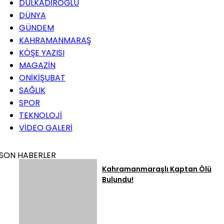
DULKADİROĞLU
DÜNYA
GÜNDEM
KAHRAMANMARAŞ
KÖŞE YAZISI
MAGAZİN
ONİKİŞUBAT
SAĞLIK
SPOR
TEKNOLOJİ
VİDEO GALERİ
SON HABERLER
Kahramanmaraşlı Kaptan Ölü
Bulundu!