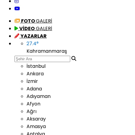
FOTO
GALERİ
VİDEO
GALERİ
YAZARLAR
27.4
°
Kahramanmaraş
İstanbul
Ankara
İzmir
Adana
Adıyaman
Afyon
Ağrı
Aksaray
Amasya
Antalya