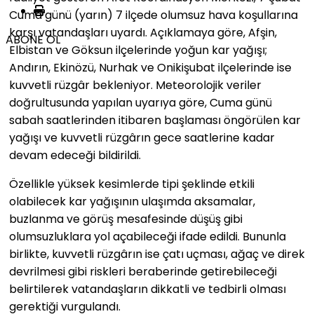
Cuma günü (yarın) 7 ilçede olumsuz hava koşullarına
karşı vatandaşları uyardı. Açıklamaya göre, Afşin,
ABONE OL
Elbistan ve Göksun ilçelerinde yoğun kar yağışı;
Andırın, Ekinözü, Nurhak ve Onikişubat ilçelerinde ise
kuvvetli rüzgâr bekleniyor. Meteorolojik veriler
doğrultusunda yapılan uyarıya göre, Cuma günü
sabah saatlerinden itibaren başlaması öngörülen kar
yağışı ve kuvvetli rüzgârın gece saatlerine kadar
devam edeceği bildirildi.
Özellikle yüksek kesimlerde tipi şeklinde etkili
olabilecek kar yağışının ulaşımda aksamalar,
buzlanma ve görüş mesafesinde düşüş gibi
olumsuzluklara yol açabileceği ifade edildi. Bununla
birlikte, kuvvetli rüzgârın ise çatı uçması, ağaç ve direk
devrilmesi gibi riskleri beraberinde getirebileceği
belirtilerek vatandaşların dikkatli ve tedbirli olması
gerektiği vurgulandı.