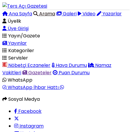
Ana Sayfa
Arama
Galeri
Video
Yazarlar
Üyelik
Üye Girişi
Yayın/Gazete
Yayınlar
Kategoriler
Servisler
Nöbetçi Eczaneler
Hava Durumu
Namaz
Vakitleri
Gazeteler
Puan Durumu
WhatsApp
WhatsApp İhbar Hattı
Sosyal Medya
Facebook
Instagram