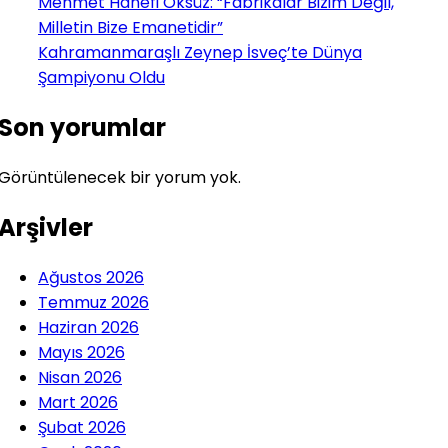
Mehmet Hanefi Öksüz: “Fabrikalar Bizim Değil,
Milletin Bize Emanetidir”
Kahramanmaraşlı Zeynep İsveç’te Dünya
Şampiyonu Oldu
Son yorumlar
Görüntülenecek bir yorum yok.
Arşivler
Ağustos 2026
Temmuz 2026
Haziran 2026
Mayıs 2026
Nisan 2026
Mart 2026
Şubat 2026