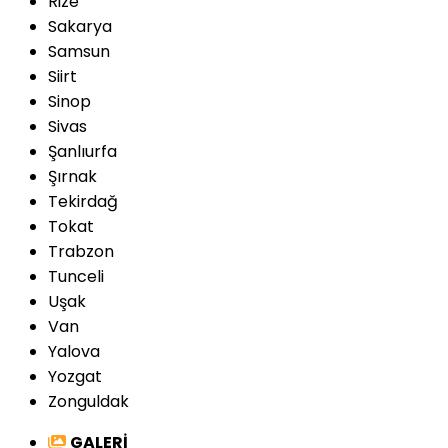
Rize
Sakarya
Samsun
Siirt
Sinop
Sivas
Şanlıurfa
Şırnak
Tekirdağ
Tokat
Trabzon
Tunceli
Uşak
Van
Yalova
Yozgat
Zonguldak
GALERİ