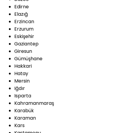
Edirne
Elazığ
Erzincan
Erzurum
Eskişehir
Gaziantep
Giresun
Gümüşhane
Hakkari
Hatay
Mersin
Iğdır
Isparta
Kahramanmaraş
Karabük
Karaman
Kars
Kastamonu