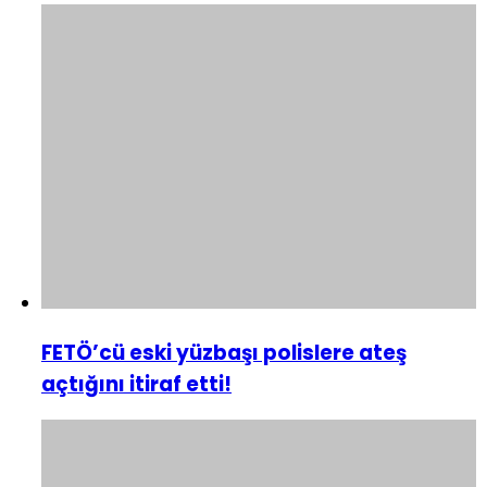
FETÖ’cü eski yüzbaşı polislere ateş
açtığını itiraf etti!