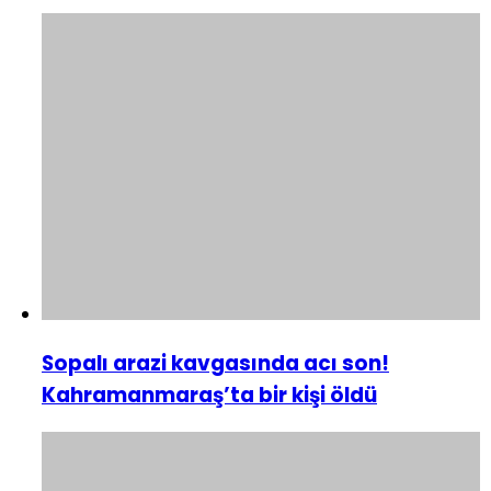
Sopalı arazi kavgasında acı son!
Kahramanmaraş’ta bir kişi öldü