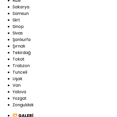
Rize
Sakarya
Samsun
Siirt
Sinop
Sivas
Şanlıurfa
Şırnak
Tekirdağ
Tokat
Trabzon
Tunceli
Uşak
Van
Yalova
Yozgat
Zonguldak
GALERİ