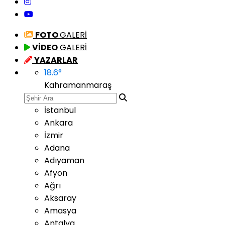
FOTO
GALERİ
VİDEO
GALERİ
YAZARLAR
18.6
°
Kahramanmaraş
İstanbul
Ankara
İzmir
Adana
Adıyaman
Afyon
Ağrı
Aksaray
Amasya
Antalya