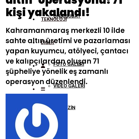
altın’ operasyonu! 71
kişi yakalandı!
ONİKİŞUBAT
TEKNOLOJİ
Kahramanmaraş merkezli 10 ilde
sahte altın üretimi ve pazarlaması
DİĞER
yapan kuyumcu, atölyeci, çantacı
ve kalıpçılardan oluşan 71
FOTO GALERİ
şüpheliye yönelik eş zamanlı
operasyon düzenlendi.
VİDEO GALERİ
MAGAZİN