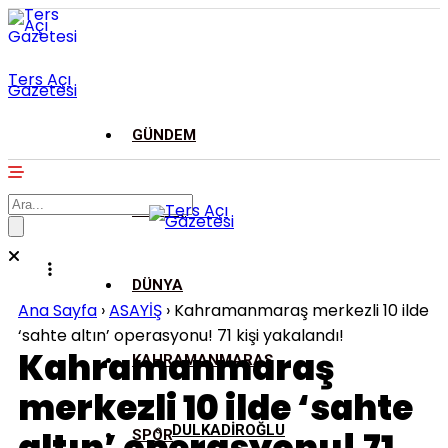
Ters Açı
Gazetesi
GÜNDEM
ASAYİŞ
DÜNYA
Ana Sayfa
›
ASAYİŞ
›
Kahramanmaraş merkezli 10 ilde
‘sahte altın’ operasyonu! 71 kişi yakalandı!
Kahramanmaraş
KAHRAMANMARAŞ
merkezli 10 ilde ‘sahte
DULKADİROĞLU
SPOR