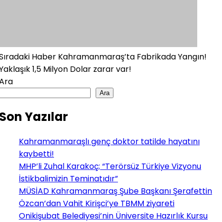
Sıradaki Haber
Kahramanmaraş’ta Fabrikada Yangın!
Yaklaşık 1,5 Milyon Dolar zarar var!
Ara
Ara
Son Yazılar
Kahramanmaraşlı genç doktor tatilde hayatını
kaybetti!
MHP’li Zuhal Karakoç; “Terörsüz Türkiye Vizyonu
İstikbalimizin Teminatıdır”
MÜSİAD Kahramanmaraş Şube Başkanı Şerafettin
Özcan’dan Vahit Kirişci’ye TBMM ziyareti
Onikişubat Belediyesi’nin Üniversite Hazırlık Kursu