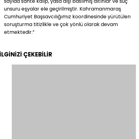
sayıda sahte kalıp, yasa dışı basılmış altınlar ve suç
unsuru eşyalar ele geçirilmiştir. Kahramanmaraş
Cumhuriyet Başsavcılığımız koordinesinde yürütülen
soruşturma titizlikle ve çok yönlü olarak devam
etmektedir.”
İLGİNİZİ
ÇEKEBİLİR