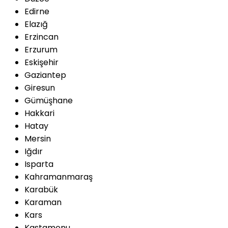
Edirne
Elazığ
Erzincan
Erzurum
Eskişehir
Gaziantep
Giresun
Gümüşhane
Hakkari
Hatay
Mersin
Iğdır
Isparta
Kahramanmaraş
Karabük
Karaman
Kars
Kastamonu