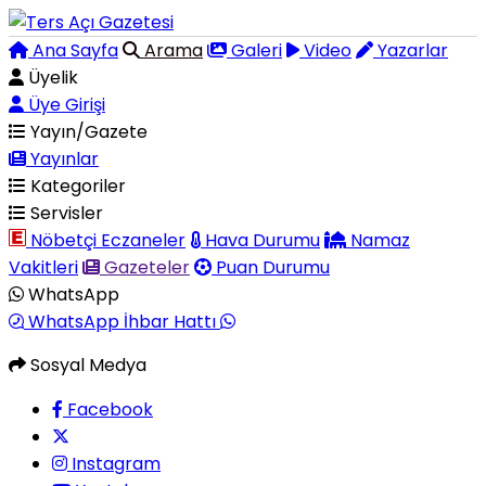
Ana Sayfa
Arama
Galeri
Video
Yazarlar
Üyelik
Üye Girişi
Yayın/Gazete
Yayınlar
Kategoriler
Servisler
Nöbetçi Eczaneler
Hava Durumu
Namaz
Vakitleri
Gazeteler
Puan Durumu
WhatsApp
WhatsApp İhbar Hattı
Sosyal Medya
Facebook
Instagram