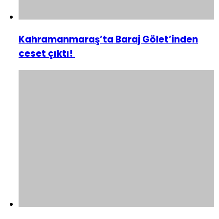
Kahramanmaraş’ta Baraj Gölet’inden
ceset çıktı!