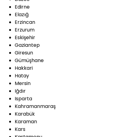
Edirne
Elazığ
Erzincan
Erzurum
Eskişehir
Gaziantep
Giresun
Gümüşhane
Hakkari
Hatay
Mersin
Iğdır
Isparta
Kahramanmaraş
Karabük
Karaman
Kars
Kastamonu