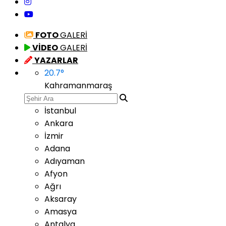
FOTO
GALERİ
VİDEO
GALERİ
YAZARLAR
20.7
°
Kahramanmaraş
İstanbul
Ankara
İzmir
Adana
Adıyaman
Afyon
Ağrı
Aksaray
Amasya
Antalya