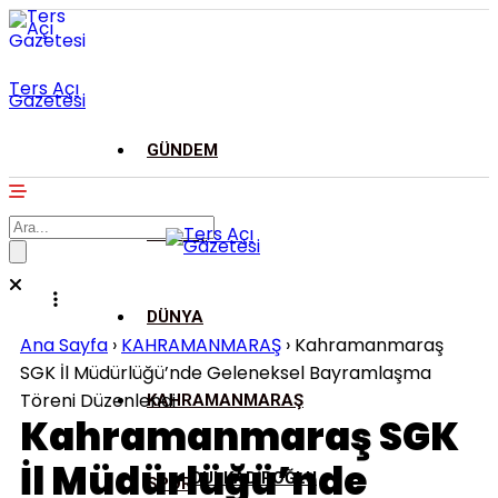
Ters Açı
Gazetesi
GÜNDEM
ASAYİŞ
DÜNYA
Ana Sayfa
›
KAHRAMANMARAŞ
›
Kahramanmaraş
SGK İl Müdürlüğü’nde Geleneksel Bayramlaşma
Töreni Düzenlendi
KAHRAMANMARAŞ
Kahramanmaraş SGK
İl Müdürlüğü’nde
DULKADİROĞLU
SPOR