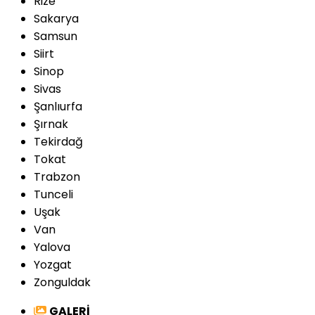
Rize
Sakarya
Samsun
Siirt
Sinop
Sivas
Şanlıurfa
Şırnak
Tekirdağ
Tokat
Trabzon
Tunceli
Uşak
Van
Yalova
Yozgat
Zonguldak
GALERİ