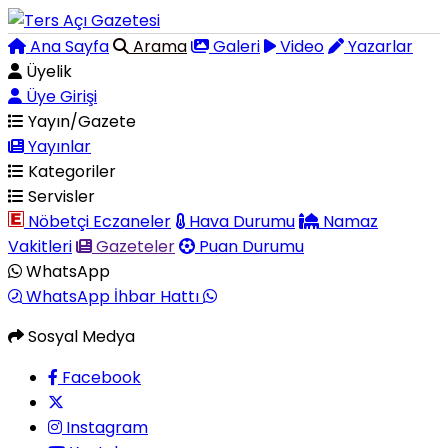
Ana Sayfa
Arama
Galeri
Video
Yazarlar
Üyelik
Üye Girişi
Yayın/Gazete
Yayınlar
Kategoriler
Servisler
Nöbetçi Eczaneler
Hava Durumu
Namaz
Vakitleri
Gazeteler
Puan Durumu
WhatsApp
WhatsApp İhbar Hattı
Sosyal Medya
Facebook
Instagram