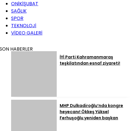
ONİKİŞUBAT
SAĞLIK
SPOR
TEKNOLOJİ
VİDEO GALERİ
SON HABERLER
İYİ Parti Kahramanmaraş
teşkilatından esnaf ziyareti!
MHP Dulkadiroğlu’nda kongre
heyecanı! Ökkeş Yüksel
Ferhuşoğlu yeniden başkan