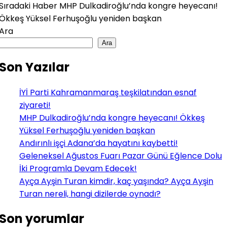
Sıradaki Haber
MHP Dulkadiroğlu’nda kongre heyecanı!
Ökkeş Yüksel Ferhuşoğlu yeniden başkan
Ara
Ara
Son Yazılar
İYİ Parti Kahramanmaraş teşkilatından esnaf
ziyareti!
MHP Dulkadiroğlu’nda kongre heyecanı! Ökkeş
Yüksel Ferhuşoğlu yeniden başkan
Andırınlı işçi Adana’da hayatını kaybetti!
Geleneksel Ağustos Fuarı Pazar Günü Eğlence Dolu
İki Programla Devam Edecek!
Ayça Ayşin Turan kimdir, kaç yaşında? Ayça Ayşin
Turan nereli, hangi dizilerde oynadı?
Son yorumlar