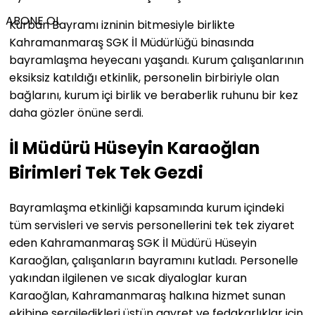
ABONE OL
Kurban Bayramı izninin bitmesiyle birlikte
Kahramanmaraş SGK İl Müdürlüğü binasında
bayramlaşma heyecanı yaşandı. Kurum çalışanlarının
eksiksiz katıldığı etkinlik, personelin birbiriyle olan
bağlarını, kurum içi birlik ve beraberlik ruhunu bir kez
daha gözler önüne serdi.
İl Müdürü Hüseyin Karaoğlan
Birimleri Tek Tek Gezdi
Bayramlaşma etkinliği kapsamında kurum içindeki
tüm servisleri ve servis personellerini tek tek ziyaret
eden Kahramanmaraş SGK İl Müdürü Hüseyin
Karaoğlan, çalışanların bayramını kutladı. Personelle
yakından ilgilenen ve sıcak diyaloglar kuran
Karaoğlan, Kahramanmaraş halkına hizmet sunan
ekibine sergiledikleri üstün gayret ve fedakarlıklar için