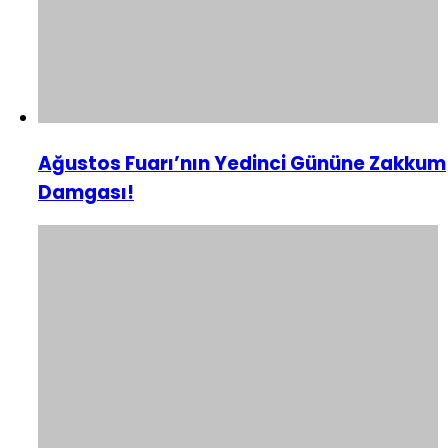
Ağustos Fuarı’nın Yedinci Gününe Zakkum
Damgası!