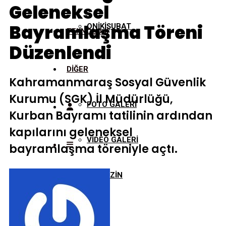
Geleneksel
Bayramlaşma Töreni
ONİKİŞUBAT
TEKNOLOJİ
Düzenlendi
DİĞER
Kahramanmaraş Sosyal Güvenlik
Kurumu (SGK) İl Müdürlüğü,
FOTO GALERİ
Kurban Bayramı tatilinin ardından
kapılarını geleneksel
VİDEO GALERİ
bayramlaşma töreniyle açtı.
MAGAZİN