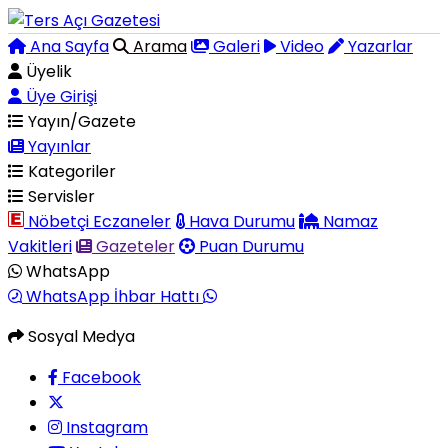
Ana Sayfa
Arama
Galeri
Video
Yazarlar
Üyelik
Üye Girişi
Yayın/Gazete
Yayınlar
Kategoriler
Servisler
Nöbetçi Eczaneler
Hava Durumu
Namaz
Vakitleri
Gazeteler
Puan Durumu
WhatsApp
WhatsApp İhbar Hattı
Sosyal Medya
Facebook
Instagram