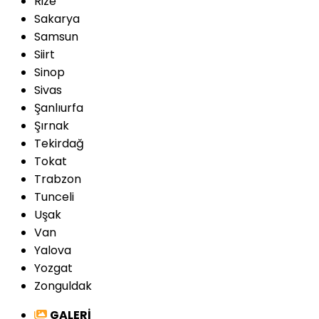
Rize
Sakarya
Samsun
Siirt
Sinop
Sivas
Şanlıurfa
Şırnak
Tekirdağ
Tokat
Trabzon
Tunceli
Uşak
Van
Yalova
Yozgat
Zonguldak
GALERİ