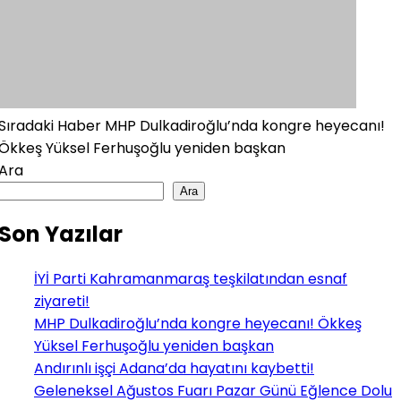
Sıradaki Haber
MHP Dulkadiroğlu’nda kongre heyecanı!
Ökkeş Yüksel Ferhuşoğlu yeniden başkan
Ara
Ara
Son Yazılar
İYİ Parti Kahramanmaraş teşkilatından esnaf
ziyareti!
MHP Dulkadiroğlu’nda kongre heyecanı! Ökkeş
Yüksel Ferhuşoğlu yeniden başkan
Andırınlı işçi Adana’da hayatını kaybetti!
Geleneksel Ağustos Fuarı Pazar Günü Eğlence Dolu