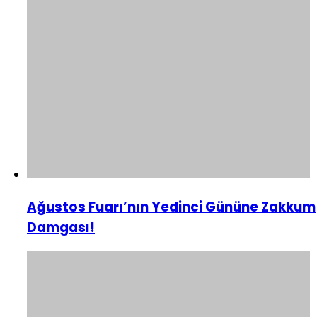
Ağustos Fuarı’nın Yedinci Gününe Zakkum
Damgası!