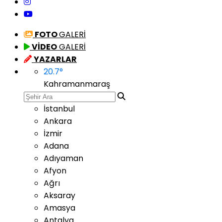
FOTO
GALERİ
VİDEO
GALERİ
YAZARLAR
20.7
°
Kahramanmaraş
İstanbul
Ankara
İzmir
Adana
Adıyaman
Afyon
Ağrı
Aksaray
Amasya
Antalya