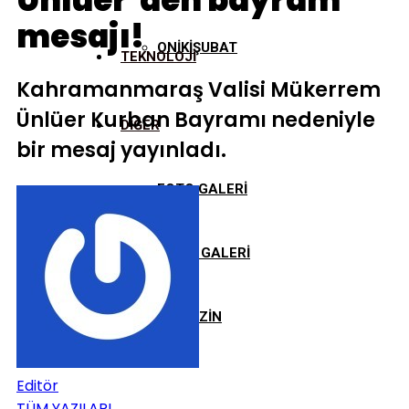
Ünlüer’den bayram
mesajı!
ONİKİŞUBAT
TEKNOLOJİ
Kahramanmaraş Valisi Mükerrem
Ünlüer Kurban Bayramı nedeniyle
DİĞER
bir mesaj yayınladı.
FOTO GALERİ
VİDEO GALERİ
MAGAZİN
Editör
TÜM YAZILARI