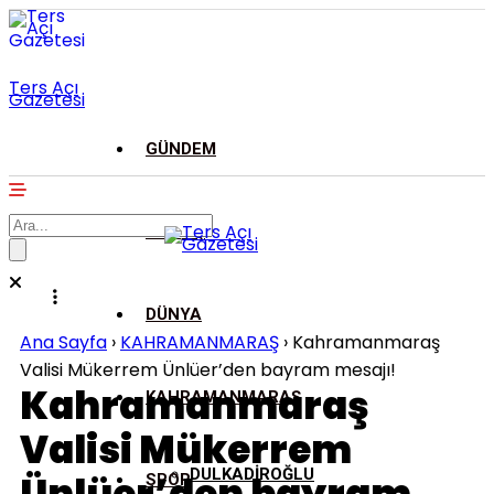
Ters Açı
Gazetesi
GÜNDEM
ASAYİŞ
DÜNYA
Ana Sayfa
›
KAHRAMANMARAŞ
›
Kahramanmaraş
Valisi Mükerrem Ünlüer’den bayram mesajı!
Kahramanmaraş
KAHRAMANMARAŞ
Valisi Mükerrem
DULKADİROĞLU
SPOR