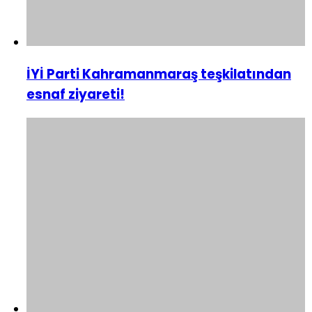
İYİ Parti Kahramanmaraş teşkilatından
esnaf ziyareti!