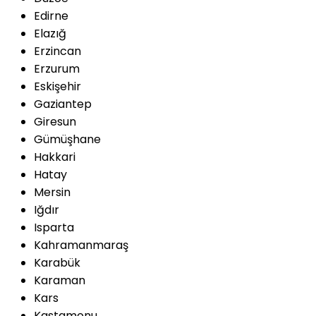
Edirne
Elazığ
Erzincan
Erzurum
Eskişehir
Gaziantep
Giresun
Gümüşhane
Hakkari
Hatay
Mersin
Iğdır
Isparta
Kahramanmaraş
Karabük
Karaman
Kars
Kastamonu