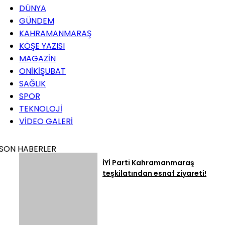
DÜNYA
GÜNDEM
KAHRAMANMARAŞ
KÖŞE YAZISI
MAGAZİN
ONİKİŞUBAT
SAĞLIK
SPOR
TEKNOLOJİ
VİDEO GALERİ
SON HABERLER
İYİ Parti Kahramanmaraş
teşkilatından esnaf ziyareti!