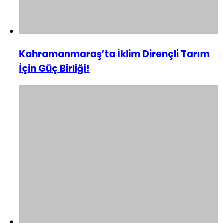
Kahramanmaraş’ta İklim Dirençli Tarım
İçin Güç Birliği!