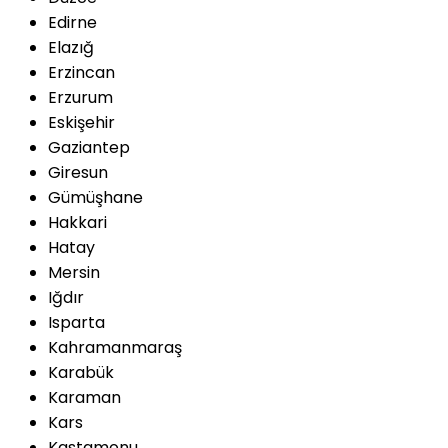
Edirne
Elazığ
Erzincan
Erzurum
Eskişehir
Gaziantep
Giresun
Gümüşhane
Hakkari
Hatay
Mersin
Iğdır
Isparta
Kahramanmaraş
Karabük
Karaman
Kars
Kastamonu