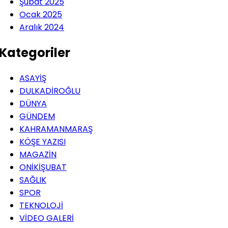
Şubat 2025
Ocak 2025
Aralık 2024
Kategoriler
ASAYİŞ
DULKADİROĞLU
DÜNYA
GÜNDEM
KAHRAMANMARAŞ
KÖŞE YAZISI
MAGAZİN
ONİKİŞUBAT
SAĞLIK
SPOR
TEKNOLOJİ
VİDEO GALERİ