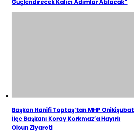
Güçlendirecek Kalıcı Adımlar Atılacak”
Başkan Hanifi Toptaş’tan MHP Onikişubat
İlçe Başkanı Koray Korkmaz’a Hayırlı
Olsun Ziyareti