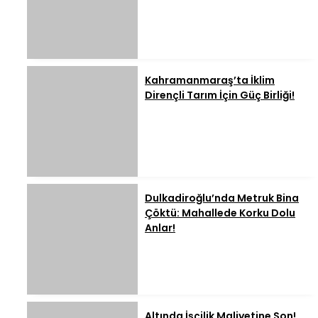
Kahramanmaraş’ta İklim
Dirençli Tarım İçin Güç Birliği!
Dulkadiroğlu’nda Metruk Bina
Çöktü: Mahallede Korku Dolu
Anlar!
Altında İşçilik Maliyetine Son!