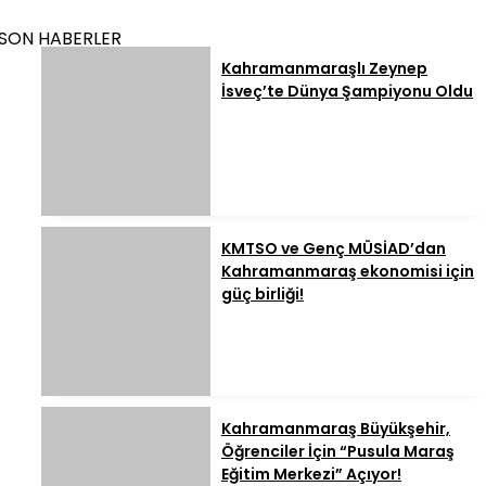
SON HABERLER
Kahramanmaraşlı Zeynep
İsveç’te Dünya Şampiyonu Oldu
KMTSO ve Genç MÜSİAD’dan
Kahramanmaraş ekonomisi için
güç birliği!
Kahramanmaraş Büyükşehir,
Öğrenciler İçin “Pusula Maraş
Eğitim Merkezi” Açıyor!