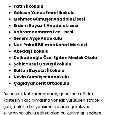
Fatih İlkokulu
Göksun Yunus Emre İlkokulu
Mehmet Gümüşer Anadolu Lisesi
Erdem Bayazıt Anadolu Lisesi
Kahramanmaraş Fen Lisesi
Senem Ayşe Anaokulu
Nuri Pakdil Bilim ve Sanat Merkezi
Akedaş İlkokulu
Dulkadiroğlu Özel Eğitim Meslek Okulu
Şehit Yusuf Çavuş İlkokulu
Sultan Bayazıt İlkokulu
Nevin Gümüşer Anaokulu
Çağlayancerit Ortaokulu
Bu başarı, Kahramanmaraş genelinde eğitim
kalitesinin artırılmasına yönelik yürütülen stratejik
çalışmaların bir yansıması olarak görülüyor.
eTwinning Okulu etiketi alan bu kurumlar, sadece