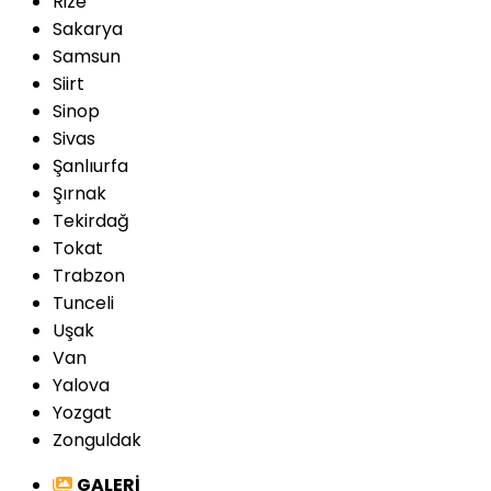
Rize
Sakarya
Samsun
Siirt
Sinop
Sivas
Şanlıurfa
Şırnak
Tekirdağ
Tokat
Trabzon
Tunceli
Uşak
Van
Yalova
Yozgat
Zonguldak
GALERİ