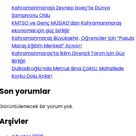
Kahramanmaraşlı Zeynep İsveç’te Dünya
Şampiyonu Oldu
KMTSO ve Genç MÜSİAD’dan Kahramanmaraş
ekonomisi için güç birliği!
Kahramanmaraş Büyükşehir, Öğrenciler İçin “Pusula
Maraş Eğitim Merkezi” Açıyor!
Kahramanmaraş’ta İklim Dirençli Tarım İçin Güç
Birliği!
Dulkadiroğlu’nda Metruk Bina Çöktü: Mahallede
Korku Dolu Anlar!
Son yorumlar
Görüntülenecek bir yorum yok.
Arşivler