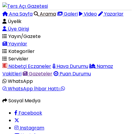
Ana Sayfa
Arama
Galeri
Video
Yazarlar
Üyelik
Üye Girişi
Yayın/Gazete
Yayınlar
Kategoriler
Servisler
Nöbetçi Eczaneler
Hava Durumu
Namaz
Vakitleri
Gazeteler
Puan Durumu
WhatsApp
WhatsApp İhbar Hattı
Sosyal Medya
Facebook
Instagram