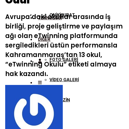
Ödül
Avrupa’daki okullar arasında iş
ONİKİŞUBAT
TEKNOLOJİ
birliği, proje geliştirme ve paylaşım
ağı olan eTwinning platformunda
DİĞER
sergiledikleri üstün performansla
Kahramanmaraş’tan 13 okul,
FOTO GALERİ
“eTwinning Okulu” etiketi almaya
hak kazandı.
VİDEO GALERİ
MAGAZİN