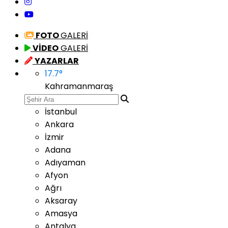
FOTO
GALERİ
VİDEO
GALERİ
YAZARLAR
17.7
°
Kahramanmaraş
İstanbul
Ankara
İzmir
Adana
Adıyaman
Afyon
Ağrı
Aksaray
Amasya
Antalya