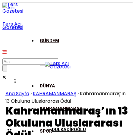
Ters Açı
Gazetesi
GÜNDEM
ASAYİŞ
DÜNYA
Ana Sayfa
›
KAHRAMANMARAŞ
›
Kahramanmaraş’ın
13 Okuluna Uluslararası Ödül
Kahramanmaraş’ın 13
KAHRAMANMARAŞ
Okuluna Uluslararası
DULKADİROĞLU
SPOR