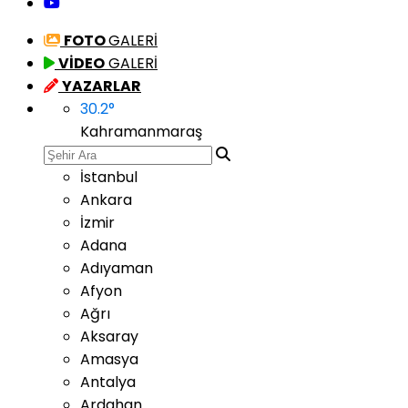
FOTO
GALERİ
VİDEO
GALERİ
YAZARLAR
30.2
°
Kahramanmaraş
İstanbul
Ankara
İzmir
Adana
Adıyaman
Afyon
Ağrı
Aksaray
Amasya
Antalya
Ardahan