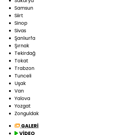
Sakarya
Samsun
Siirt
Sinop
Sivas
Şanlıurfa
Şırnak
Tekirdağ
Tokat
Trabzon
Tunceli
Uşak
Van
Yalova
Yozgat
Zonguldak
GALERİ
VİDEO