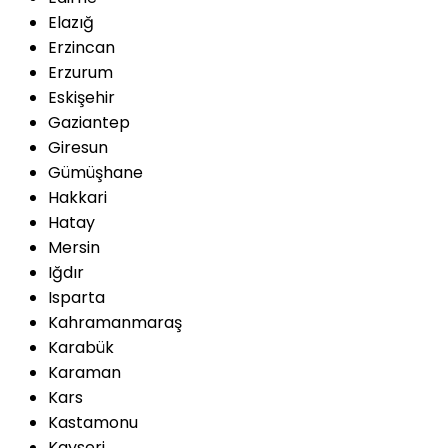
Elazığ
Erzincan
Erzurum
Eskişehir
Gaziantep
Giresun
Gümüşhane
Hakkari
Hatay
Mersin
Iğdır
Isparta
Kahramanmaraş
Karabük
Karaman
Kars
Kastamonu
Kayseri