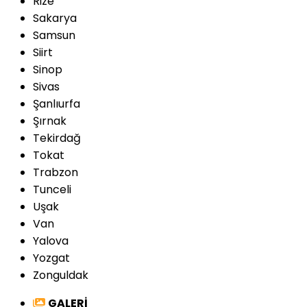
Rize
Sakarya
Samsun
Siirt
Sinop
Sivas
Şanlıurfa
Şırnak
Tekirdağ
Tokat
Trabzon
Tunceli
Uşak
Van
Yalova
Yozgat
Zonguldak
GALERİ