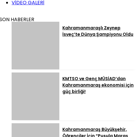
VİDEO GALERİ
SON HABERLER
Kahramanmaraşlı Zeynep
İsveç’te Dünya Şampiyonu Oldu
KMTSO ve Genç MÜSİAD’dan
Kahramanmaraş ekonomisi için
güç birliği!
Kahramanmaraş Büyükşehir,
Öğrenciler İçin “Pusula Maraş