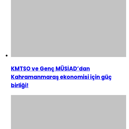
KMTSO ve Genç MÜSİAD’dan
Kahramanmaraş ekonomisi için güç
birliği!