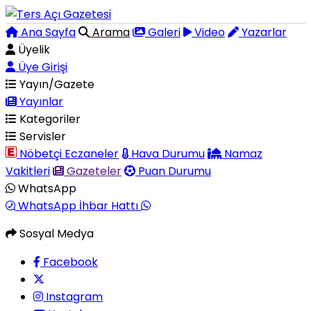
Ana Sayfa
Arama
Galeri
Video
Yazarlar
Üyelik
Üye Girişi
Yayın/Gazete
Yayınlar
Kategoriler
Servisler
Nöbetçi Eczaneler
Hava Durumu
Namaz
Vakitleri
Gazeteler
Puan Durumu
WhatsApp
WhatsApp İhbar Hattı
Sosyal Medya
Facebook
Instagram