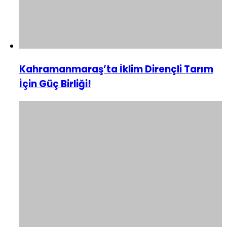
Kahramanmaraş’ta İklim Dirençli Tarım
İçin Güç Birliği!