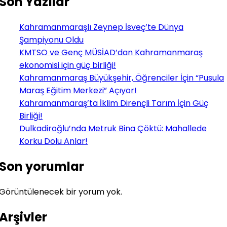
Son Yazılar
Kahramanmaraşlı Zeynep İsveç’te Dünya
Şampiyonu Oldu
KMTSO ve Genç MÜSİAD’dan Kahramanmaraş
ekonomisi için güç birliği!
Kahramanmaraş Büyükşehir, Öğrenciler İçin “Pusula
Maraş Eğitim Merkezi” Açıyor!
Kahramanmaraş’ta İklim Dirençli Tarım İçin Güç
Birliği!
Dulkadiroğlu’nda Metruk Bina Çöktü: Mahallede
Korku Dolu Anlar!
Son yorumlar
Görüntülenecek bir yorum yok.
Arşivler