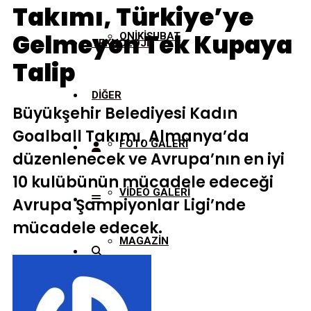
Takımı, Türkiye’ye
Gelmeyen Tek Kupaya
ONİKİŞUBAT
TEKNOLOJİ
Talip
DİĞER
Büyükşehir Belediyesi Kadın
Goalball Takımı, Almanya’da
FOTO GALERİ
düzenlenecek ve Avrupa’nın en iyi
10 kulübünün mücadele edeceği
VİDEO GALERİ
Avrupa Şampiyonlar Ligi’nde
mücadele edecek.
MAGAZİN