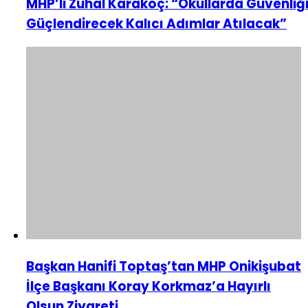
MHP’li Zuhal Karakoç: “Okullarda Güvenliğ
Güçlendirecek Kalıcı Adımlar Atılacak”
Başkan Hanifi Toptaş’tan MHP Onikişubat
İlçe Başkanı Koray Korkmaz’a Hayırlı
Olsun Ziyareti