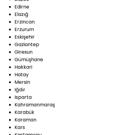
Edirne
Elazığ
Erzincan
Erzurum
Eskişehir
Gaziantep
Giresun
Gümüşhane
Hakkari
Hatay
Mersin
Iğdır
Isparta
Kahramanmaraş
Karabük
Karaman
Kars
Kastamonu