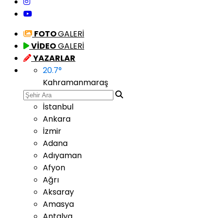
FOTO
GALERİ
VİDEO
GALERİ
YAZARLAR
20.7
°
Kahramanmaraş
İstanbul
Ankara
İzmir
Adana
Adıyaman
Afyon
Ağrı
Aksaray
Amasya
Antalya