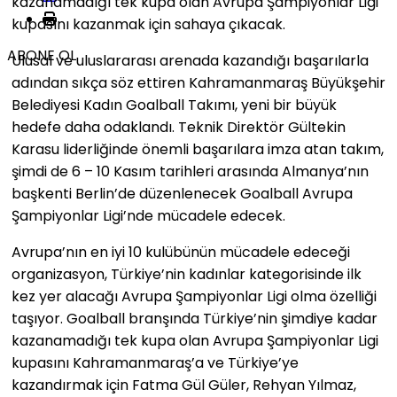
kazanamadığı tek kupa olan Avrupa Şampiyonlar Ligi
kupasını kazanmak için sahaya çıkacak.
ABONE OL
Ulusal ve uluslararası arenada kazandığı başarılarla
adından sıkça söz ettiren Kahramanmaraş Büyükşehir
Belediyesi Kadın Goalball Takımı, yeni bir büyük
hedefe daha odaklandı. Teknik Direktör Gültekin
Karasu liderliğinde önemli başarılara imza atan takım,
şimdi de 6 – 10 Kasım tarihleri arasında Almanya’nın
başkenti Berlin’de düzenlenecek Goalball Avrupa
Şampiyonlar Ligi’nde mücadele edecek.
Avrupa’nın en iyi 10 kulübünün mücadele edeceği
organizasyon, Türkiye’nin kadınlar kategorisinde ilk
kez yer alacağı Avrupa Şampiyonlar Ligi olma özelliği
taşıyor. Goalball branşında Türkiye’nin şimdiye kadar
kazanamadığı tek kupa olan Avrupa Şampiyonlar Ligi
kupasını Kahramanmaraş’a ve Türkiye’ye
kazandırmak için Fatma Gül Güler, Rehyan Yılmaz,