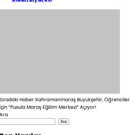
Sıradaki Haber
Kahramanmaraş Büyükşehir, Öğrenciler
İçin “Pusula Maraş Eğitim Merkezi” Açıyor!
Ara
Ara