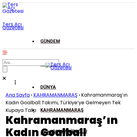
Ters Açı
Gazetesi
GÜNDEM
ASAYİŞ
DÜNYA
Ana Sayfa
›
KAHRAMANMARAŞ
›
Kahramanmaraş’ın
Kadın Goalball Takımı, Türkiye’ye Gelmeyen Tek
Kupaya Talip
KAHRAMANMARAŞ
Kahramanmaraş’ın
Kadın Goalball
DULKADİROĞLU
SPOR