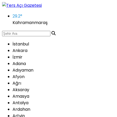
29.2
°
Kahramanmaraş
İstanbul
Ankara
İzmir
Adana
Adıyaman
Afyon
Ağrı
Aksaray
Amasya
Antalya
Ardahan
Artvin