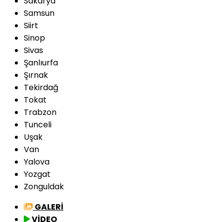
Sakarya
Samsun
Siirt
Sinop
Sivas
Şanlıurfa
Şırnak
Tekirdağ
Tokat
Trabzon
Tunceli
Uşak
Van
Yalova
Yozgat
Zonguldak
GALERİ
VİDEO