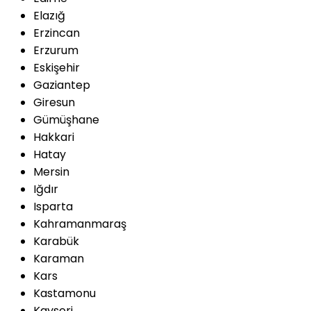
Elazığ
Erzincan
Erzurum
Eskişehir
Gaziantep
Giresun
Gümüşhane
Hakkari
Hatay
Mersin
Iğdır
Isparta
Kahramanmaraş
Karabük
Karaman
Kars
Kastamonu
Kayseri