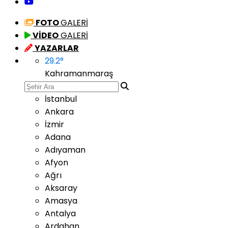
FOTO
GALERİ
VİDEO
GALERİ
YAZARLAR
29.2
°
Kahramanmaraş
İstanbul
Ankara
İzmir
Adana
Adıyaman
Afyon
Ağrı
Aksaray
Amasya
Antalya
Ardahan