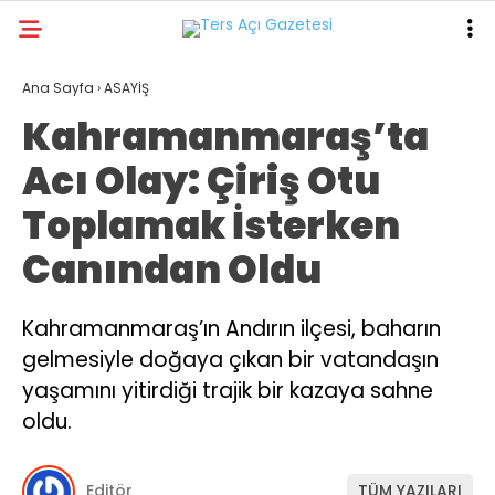
16.4
°
KAHRAMANMARAŞ
Ana Sayfa
›
ASAYİŞ
Kahramanmaraş’ta
GALERİ
VİDEO
YAZARLAR
Acı Olay: Çiriş Otu
GÜNDEM
Toplamak İsterken
ASAYİŞ
Canından Oldu
DÜNYA
KAHRAMANMARAŞ
Kahramanmaraş’ın Andırın ilçesi, baharın
gelmesiyle doğaya çıkan bir vatandaşın
SPOR
yaşamını yitirdiği trajik bir kazaya sahne
TEKNOLOJİ
oldu.
DİĞER
Editör
TÜM YAZILARI