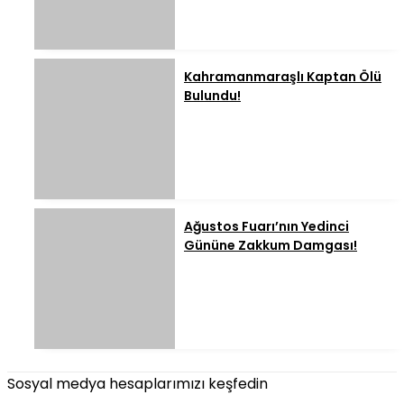
Kahramanmaraşlı Kaptan Ölü
Bulundu!
Ağustos Fuarı’nın Yedinci
Gününe Zakkum Damgası!
Sosyal medya hesaplarımızı keşfedin