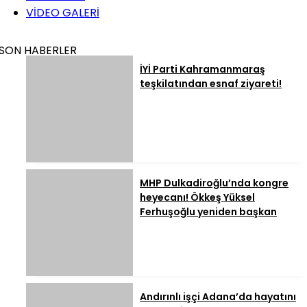
VİDEO GALERİ
SON HABERLER
İYİ Parti Kahramanmaraş
teşkilatından esnaf ziyareti!
MHP Dulkadiroğlu’nda kongre
heyecanı! Ökkeş Yüksel
Ferhuşoğlu yeniden başkan
Andırınlı işçi Adana’da hayatını