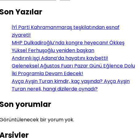
Son Yazılar
İYİ Parti Kahramanmaraş teşkilatından esnaf
ziyareti!
MHP Dulkadiroğlu’nda kongre heyecanı! Ökkeş
Yüksel Ferhuşoğlu yeniden başkan
Andırınlı işçi Adana’da hayatını kaybetti!
Geleneksel Ağustos Fuarı Pazar Günü Eğlence Dolu
İki Programla Devam Edecek!
Ayça Ayşin Turan kimdir, kaç yaşında? Ayça Ayşin
Turan nereli, hangi dizilerde oynadı?
Son yorumlar
Görüntülenecek bir yorum yok.
Arşivler