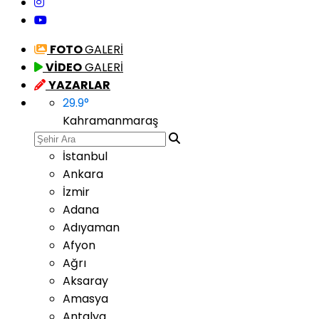
FOTO
GALERİ
VİDEO
GALERİ
YAZARLAR
29.9
°
Kahramanmaraş
İstanbul
Ankara
İzmir
Adana
Adıyaman
Afyon
Ağrı
Aksaray
Amasya
Antalya