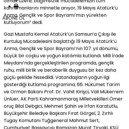
olmak üzere, bağımsızlık mücadelemizin tüm
kahramanlarını minnetle anıyor, 19 Mayıs Atatürk’ü
Anma, Gençlik ve Spor Bayramı’mızı yürekten
ABONE OL
kutluyorum” dedi.
Gazi Mustafa Kemal Atatürk’ün Samsun’a Çıkışı ile
Kurtuluş Mücadelesini başlattığı 19 Mayıs Atatürk’ü
Anma, Gençlik ve Spor Bayramı’nın 107. yıl dönümü,
büyük bir coşku ve yoğun katılımla kutlandı. Milli İrade
Meydanı’nda gerçekleştirilen programda, gençlik
ruhu, milli birlik ve beraberlik duygusu bir kez daha
güçlü şekilde hissedildi. Vatandaşların yoğun ilgi
gösterdiği kutlama programına; 66. Hükümet Tarım
ve Orman Bakanı Prof. Dr. Vahit Kirişci, Vali Mükerrem
Ünlüer, AK Parti Kahramanmaraş Milletvekilleri Ömer
oruç Bilal Debgici, Mehmet Şahin ve İrfan Karatutlu,
Büyükşehir Belediye Başkanı Fırat Görgel, 2. Zırhlı
Tugay Komutanı Tuğgeneral Mahmut Sert,
Cumhuriyet Başsavcısı Ramazan Murat Tiryaki, KSÜ