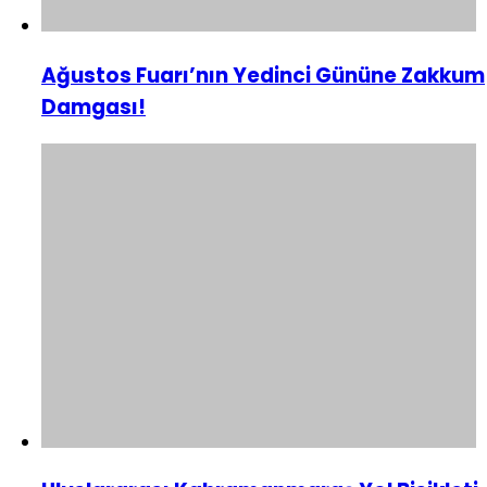
Ağustos Fuarı’nın Yedinci Gününe Zakkum
Damgası!