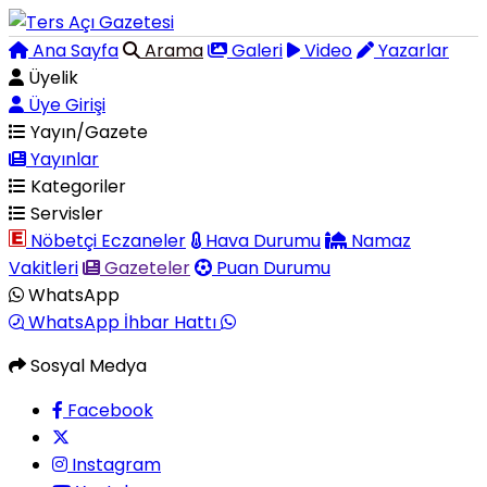
Ana Sayfa
Arama
Galeri
Video
Yazarlar
Üyelik
Üye Girişi
Yayın/Gazete
Yayınlar
Kategoriler
Servisler
Nöbetçi Eczaneler
Hava Durumu
Namaz
Vakitleri
Gazeteler
Puan Durumu
WhatsApp
WhatsApp İhbar Hattı
Sosyal Medya
Facebook
Instagram