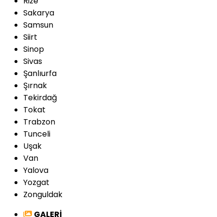
Rize
Sakarya
Samsun
Siirt
Sinop
Sivas
Şanlıurfa
Şırnak
Tekirdağ
Tokat
Trabzon
Tunceli
Uşak
Van
Yalova
Yozgat
Zonguldak
GALERİ