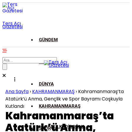
Ters Açı
Gazetesi
GÜNDEM
ASAYİŞ
DÜNYA
Ana Sayfa
›
KAHRAMANMARAŞ
›
Kahramanmaraş’ta
Atatürk’ü Anma, Gençlik ve Spor Bayramı Coşkuyla
Kutlandı
KAHRAMANMARAŞ
Kahramanmaraş’ta
Atatürk’ü Anma,
DULKADİROĞLU
SPOR