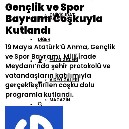
Gençlik ve Spor
Bayramı Coşkuyla
ONİKİŞUBAT
TEKNOLOJİ
Kutlandı
DİĞER
19 Mayıs Atatürk’ü Anma, Gençlik
ve Spor Bayramı, Milli İrade
FOTO GALERİ
Meydanı’nda şehir protokolü ve
vatandaşların katılımıyla
VİDEO GALERİ
gerçekleştirilen coşku dolu
programla kutlandı.
MAGAZİN