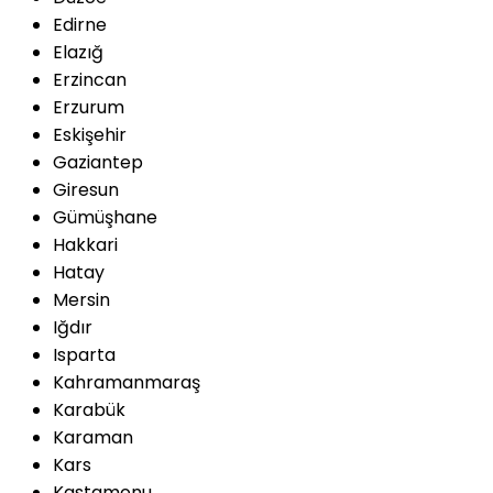
Edirne
Elazığ
Erzincan
Erzurum
Eskişehir
Gaziantep
Giresun
Gümüşhane
Hakkari
Hatay
Mersin
Iğdır
Isparta
Kahramanmaraş
Karabük
Karaman
Kars
Kastamonu