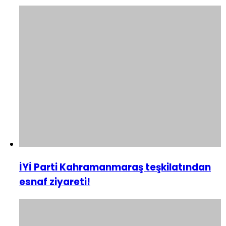
İYİ Parti Kahramanmaraş teşkilatından
esnaf ziyareti!