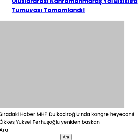
Uluslararası Kahramanmaraş Yol Bisikleti
Turnuvası Tamamlandı!
Sıradaki Haber
MHP Dulkadiroğlu’nda kongre heyecanı!
Ökkeş Yüksel Ferhuşoğlu yeniden başkan
Ara
Ara