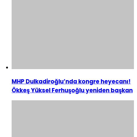
MHP Dulkadiroğlu’nda kongre heyecanı!
Ökkeş Yüksel Ferhuşoğlu yeniden başkan