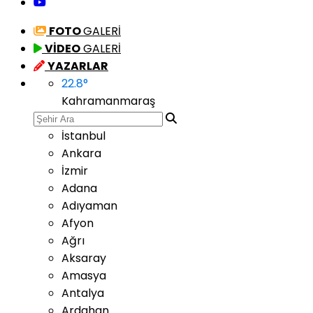
FOTO
GALERİ
VİDEO
GALERİ
YAZARLAR
22.8
°
Kahramanmaraş
İstanbul
Ankara
İzmir
Adana
Adıyaman
Afyon
Ağrı
Aksaray
Amasya
Antalya
Ardahan