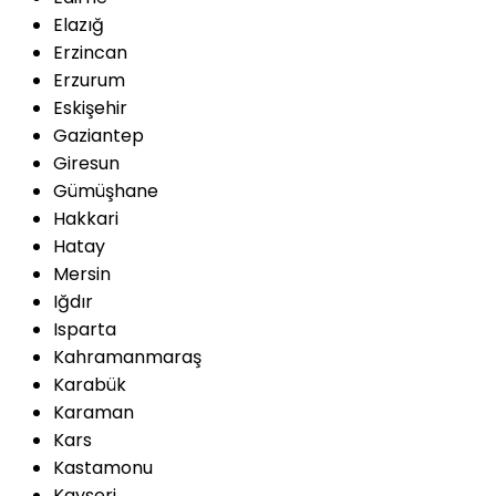
Elazığ
Erzincan
Erzurum
Eskişehir
Gaziantep
Giresun
Gümüşhane
Hakkari
Hatay
Mersin
Iğdır
Isparta
Kahramanmaraş
Karabük
Karaman
Kars
Kastamonu
Kayseri