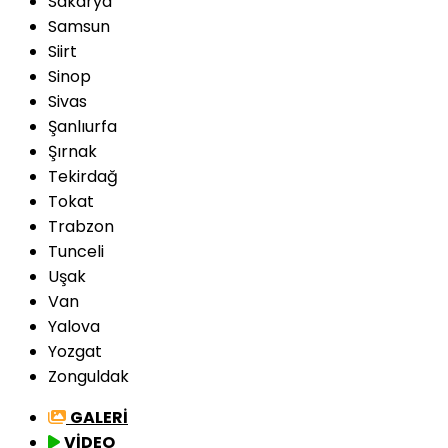
Sakarya
Samsun
Siirt
Sinop
Sivas
Şanlıurfa
Şırnak
Tekirdağ
Tokat
Trabzon
Tunceli
Uşak
Van
Yalova
Yozgat
Zonguldak
GALERİ
VİDEO