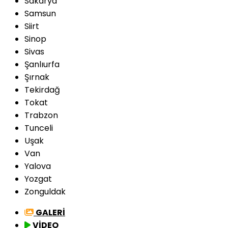
Sakarya
Samsun
Siirt
Sinop
Sivas
Şanlıurfa
Şırnak
Tekirdağ
Tokat
Trabzon
Tunceli
Uşak
Van
Yalova
Yozgat
Zonguldak
GALERİ
VİDEO