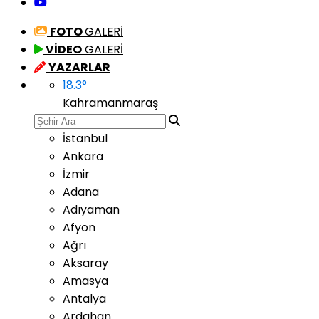
FOTO
GALERİ
VİDEO
GALERİ
YAZARLAR
18.3
°
Kahramanmaraş
İstanbul
Ankara
İzmir
Adana
Adıyaman
Afyon
Ağrı
Aksaray
Amasya
Antalya
Ardahan