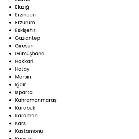
Elazığ
Erzincan
Erzurum
Eskişehir
Gaziantep
Giresun
Gümüşhane
Hakkari
Hatay
Mersin
Iğdır
Isparta
Kahramanmaraş
Karabük
Karaman
Kars
Kastamonu
Kayseri