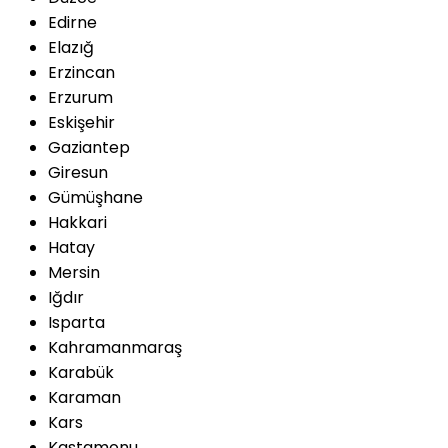
Edirne
Elazığ
Erzincan
Erzurum
Eskişehir
Gaziantep
Giresun
Gümüşhane
Hakkari
Hatay
Mersin
Iğdır
Isparta
Kahramanmaraş
Karabük
Karaman
Kars
Kastamonu