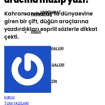
aracına muzip yazı!
Kahramanmaraş’ta dünyaevine
ONİKİŞUBAT
TEKNOLOJİ
giren bir çift, düğün araçlarına
yazdırdıkları esprili sözlerle dikkat
DİĞER
çekti.
FOTO GALERİ
VİDEO GALERİ
MAGAZİN
Editör
TÜM YAZILARI