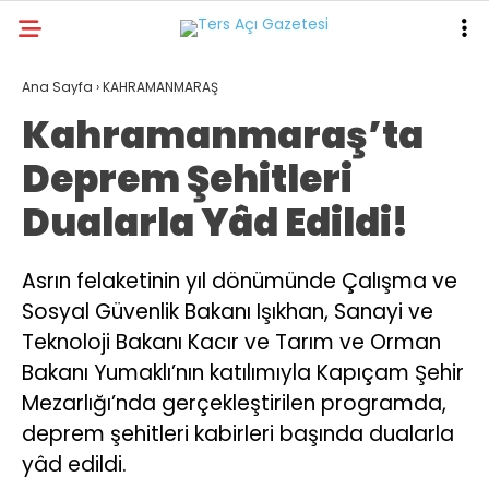
30.3
°
KAHRAMANMARAŞ
Ana Sayfa
›
KAHRAMANMARAŞ
Kahramanmaraş’ta
GALERİ
VİDEO
YAZARLAR
Deprem Şehitleri
GÜNDEM
Dualarla Yâd Edildi!
ASAYİŞ
DÜNYA
Asrın felaketinin yıl dönümünde Çalışma ve
Sosyal Güvenlik Bakanı Işıkhan, Sanayi ve
KAHRAMANMARAŞ
Teknoloji Bakanı Kacır ve Tarım ve Orman
SPOR
Bakanı Yumaklı’nın katılımıyla Kapıçam Şehir
TEKNOLOJİ
Mezarlığı’nda gerçekleştirilen programda,
deprem şehitleri kabirleri başında dualarla
DİĞER
yâd edildi.