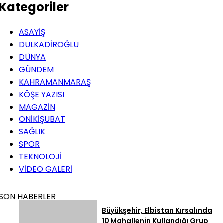
Kategoriler
ASAYİŞ
DULKADİROĞLU
DÜNYA
GÜNDEM
KAHRAMANMARAŞ
KÖŞE YAZISI
MAGAZİN
ONİKİŞUBAT
SAĞLIK
SPOR
TEKNOLOJİ
VİDEO GALERİ
SON HABERLER
Büyükşehir, Elbistan Kırsalında
10 Mahallenin Kullandığı Grup