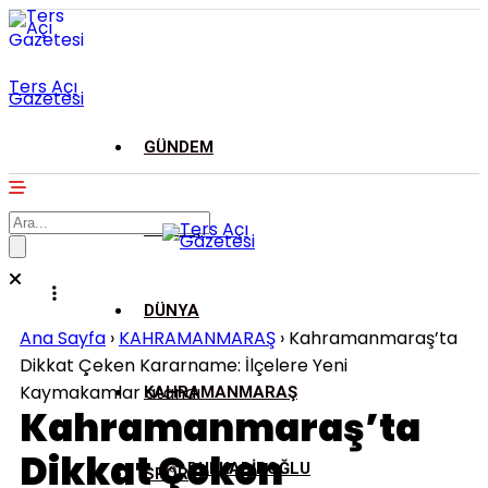
Ters Açı
Gazetesi
GÜNDEM
ASAYİŞ
DÜNYA
Ana Sayfa
›
KAHRAMANMARAŞ
›
Kahramanmaraş’ta
Dikkat Çeken Kararname: İlçelere Yeni
Kaymakamlar atandı
KAHRAMANMARAŞ
Kahramanmaraş’ta
Dikkat Çeken
DULKADİROĞLU
SPOR