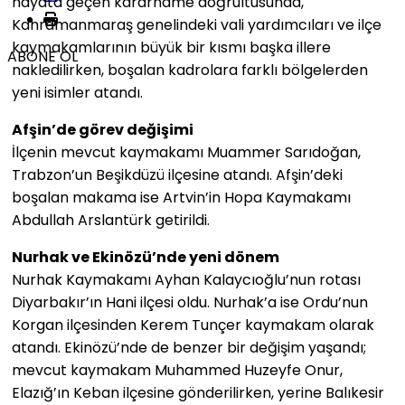
hayata geçen kararname doğrultusunda,
Kahramanmaraş genelindeki vali yardımcıları ve ilçe
kaymakamlarının büyük bir kısmı başka illere
ABONE OL
nakledilirken, boşalan kadrolara farklı bölgelerden
yeni isimler atandı.
Afşin’de görev değişimi
İlçenin mevcut kaymakamı Muammer Sarıdoğan,
Trabzon’un Beşikdüzü ilçesine atandı. Afşin’deki
boşalan makama ise Artvin’in Hopa Kaymakamı
Abdullah Arslantürk getirildi.
Nurhak ve Ekinözü’nde yeni dönem
Nurhak Kaymakamı Ayhan Kalaycıoğlu’nun rotası
Diyarbakır’ın Hani ilçesi oldu. Nurhak’a ise Ordu’nun
Korgan ilçesinden Kerem Tunçer kaymakam olarak
atandı. Ekinözü’nde de benzer bir değişim yaşandı;
mevcut kaymakam Muhammed Huzeyfe Onur,
Elazığ’ın Keban ilçesine gönderilirken, yerine Balıkesir