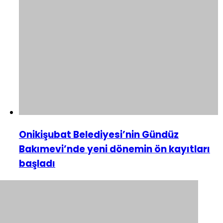
Onikişubat Belediyesi’nin Gündüz
Bakımevi’nde yeni dönemin ön kayıtları
başladı