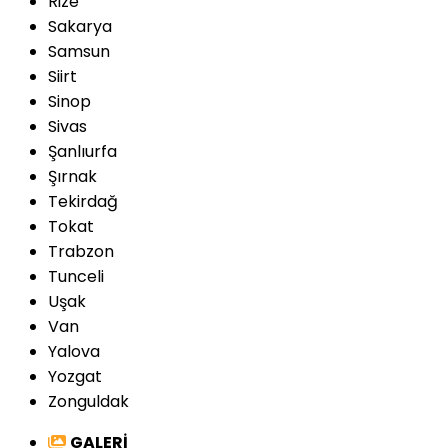
Rize
Sakarya
Samsun
Siirt
Sinop
Sivas
Şanlıurfa
Şırnak
Tekirdağ
Tokat
Trabzon
Tunceli
Uşak
Van
Yalova
Yozgat
Zonguldak
GALERİ