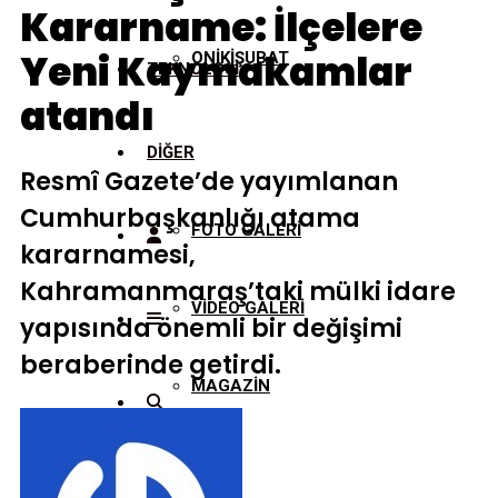
Kararname: İlçelere
Yeni Kaymakamlar
ONİKİŞUBAT
TEKNOLOJİ
atandı
DİĞER
Resmî Gazete’de yayımlanan
Cumhurbaşkanlığı atama
FOTO GALERİ
kararnamesi,
Kahramanmaraş’taki mülki idare
VİDEO GALERİ
yapısında önemli bir değişimi
beraberinde getirdi.
MAGAZİN