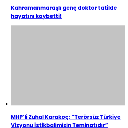
Kahramanmaraşlı genç doktor tatilde
hayatını kaybetti!
MHP’li Zuhal Karakoç; “Terörsüz Türkiye
Vizyonu İstikbalimizin Teminatıdır”