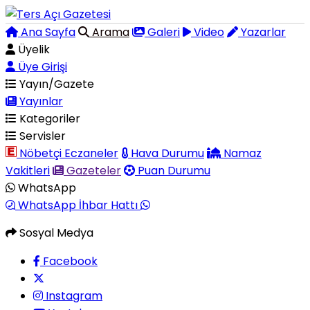
Ana Sayfa
Arama
Galeri
Video
Yazarlar
Üyelik
Üye Girişi
Yayın/Gazete
Yayınlar
Kategoriler
Servisler
Nöbetçi Eczaneler
Hava Durumu
Namaz
Vakitleri
Gazeteler
Puan Durumu
WhatsApp
WhatsApp İhbar Hattı
Sosyal Medya
Facebook
Instagram