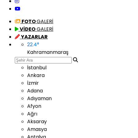
FOTO
GALERİ
VİDEO
GALERİ
YAZARLAR
22.4
°
Kahramanmaraş
İstanbul
Ankara
İzmir
Adana
Adıyaman
Afyon
Ağrı
Aksaray
Amasya
Antalya