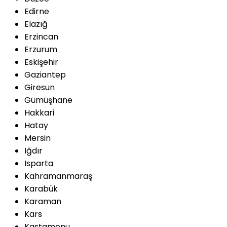
Edirne
Elazığ
Erzincan
Erzurum
Eskişehir
Gaziantep
Giresun
Gümüşhane
Hakkari
Hatay
Mersin
Iğdır
Isparta
Kahramanmaraş
Karabük
Karaman
Kars
Kastamonu