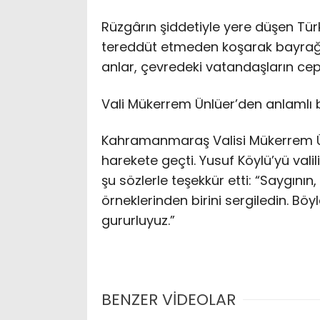
Rüzgârın şiddetiyle yere düşen Tür
tereddüt etmeden koşarak bayrağı 
anlar, çevredeki vatandaşların cep
Vali Mükerrem Ünlüer’den anlamlı
Kahramanmaraş Valisi Mükerrem Ün
harekete geçti. Yusuf Köylü’yü va
şu sözlerle teşekkür etti: “Saygının
örneklerinden birini sergiledin. Bö
gururluyuz.”
BENZER VİDEOLAR