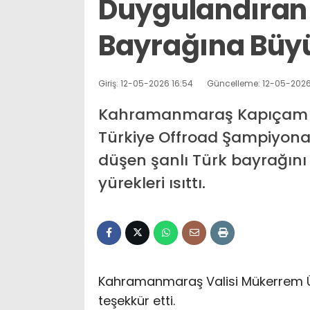
Duygulandıran 
Bayrağına Büy
Giriş: 12-05-2026 16:54
Güncelleme: 12-05-2026
Kahramanmaraş Kapıçam T
Türkiye Offroad Şampiyonası
düşen şanlı Türk bayrağını
yürekleri ısıttı.
Kahramanmaraş Valisi Mükerrem 
teşekkür etti.