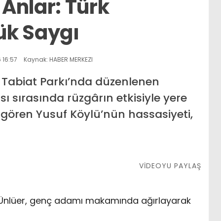
Anlar: Türk
ük Saygı
 16:57
Kaynak: HABER MERKEZI
abiat Parkı’nda düzenlenen
 sırasında rüzgârın etkisiyle yere
 gören Yusuf Köylü’nün hassasiyeti,
VİDEOYU PAYLAŞ
Ünlüer, genç adamı makamında ağırlayarak