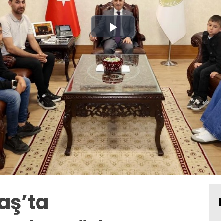
Play
Video
ş’ta