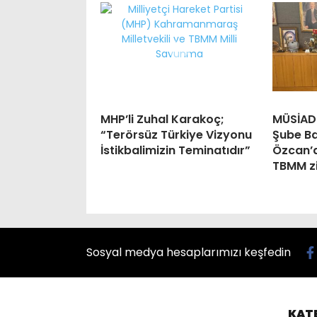
MHP’li Zuhal Karakoç;
MÜSİAD
“Terörsüz Türkiye Vizyonu
Şube Ba
İstikbalimizin Teminatıdır”
Özcan’d
TBMM zi
Sosyal medya hesaplarımızı keşfedin
KAT