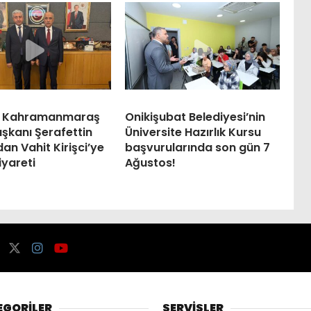
 Kahramanmaraş
Onikişubat Belediyesi’nin
şkanı Şerafettin
Üniversite Hazırlık Kursu
an Vahit Kirişci’ye
başvurularında son gün 7
yareti
Ağustos!
EGORİLER
SERVİSLER