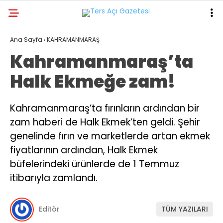
27.5
°
KAHRAMANMARAŞ
Ana Sayfa
›
KAHRAMANMARAŞ
Kahramanmaraş’ta
GALERİ
VİDEO
YAZARLAR
Halk Ekmeğe zam!
GÜNDEM
ASAYİŞ
Kahramanmaraş’ta fırınların ardından bir
zam haberi de Halk Ekmek’ten geldi. Şehir
DÜNYA
genelinde fırın ve marketlerde artan ekmek
KAHRAMANMARAŞ
fiyatlarının ardından, Halk Ekmek
SPOR
büfelerindeki ürünlerde de 1 Temmuz
itibarıyla zamlandı.
TEKNOLOJİ
DİĞER
Editör
TÜM YAZILARI