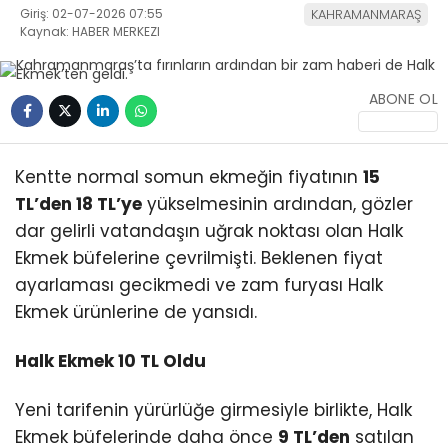
Giriş: 02-07-2026 07:55
KAHRAMANMARAŞ
Kaynak: HABER MERKEZI
ABONE OL
WhatsApp
Kentte normal somun ekmeğin fiyatının
15
İhbar Hattı
TL’den 18 TL’ye
yükselmesinin ardından, gözler
dar gelirli vatandaşın uğrak noktası olan Halk
Ekmek büfelerine çevrilmişti. Beklenen fiyat
ayarlaması gecikmedi ve zam furyası Halk
Facebook
Ekmek ürünlerine de yansıdı.
Halk Ekmek 10 TL Oldu
Instagram
Yeni tarifenin yürürlüğe girmesiyle birlikte, Halk
Ekmek büfelerinde daha önce
9 TL’den
satılan