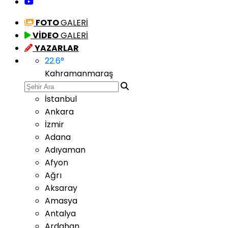
FOTO
GALERİ
VİDEO
GALERİ
YAZARLAR
22.6
°
Kahramanmaraş
İstanbul
Ankara
İzmir
Adana
Adıyaman
Afyon
Ağrı
Aksaray
Amasya
Antalya
Ardahan