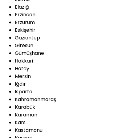
Elazığ
Erzincan
Erzurum
Eskişehir
Gaziantep
Giresun
Gümüşhane
Hakkari
Hatay
Mersin
Iğdır
Isparta
Kahramanmaraş
Karabük
Karaman
Kars
Kastamonu
Kayseri