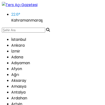
22.6
°
Kahramanmaraş
İstanbul
Ankara
İzmir
Adana
Adıyaman
Afyon
Ağrı
Aksaray
Amasya
Antalya
Ardahan
Artvin