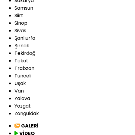
Sakarya
Samsun
Siirt
Sinop
Sivas
Şanlıurfa
Şırnak
Tekirdağ
Tokat
Trabzon
Tunceli
Uşak
Van
Yalova
Yozgat
Zonguldak
GALERİ
VİDEO